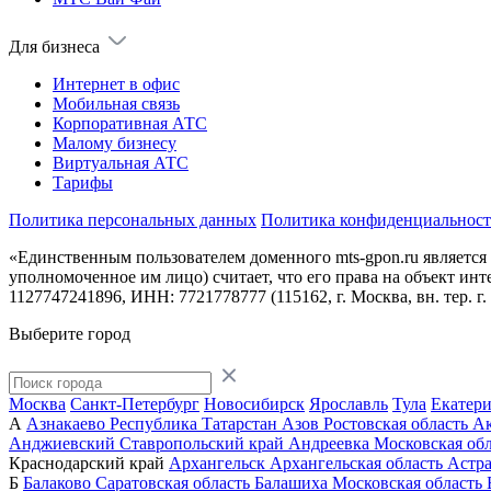
Для бизнеса
Интернет в офис
Мобильная связь
Корпоративная АТС
Малому бизнесу
Виртуальная АТС
Тарифы
Политика персональных данных
Политика конфиденциальнос
«Единственным пользователем доменного mts-gpon.ru является
уполномоченное им лицо) считает, что его права на объект и
1127747241896, ИНН: 7721778777 (115162, г. Москва, вн. тер. г
Выберите город
Москва
Санкт-Петербург
Новосибирск
Ярославль
Тула
Екатер
А
Азнакаево
Республика Татарстан
Азов
Ростовская область
А
Анджиевский
Ставропольский край
Андреевка
Московская обл
Краснодарский край
Архангельск
Архангельская область
Астра
Б
Балаково
Саратовская область
Балашиха
Московская область