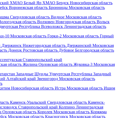
рский
ХМАО
Белый Яр
ХМАО
Бердск
Новосибирская область
ебск
Воронежская область
Бронницы
Московская область
ышма
Свердловская область
Видное
Московская область
Вологодская область
Волховец
Новгородская область
Вольск
дмуртская Республика
Всеволожск
Ленинградская область
ки-10
Московская область
Горки-2
Московская область
Горный
н
Дзержинск
Нижегородская область
Дзержинский
Московская
асть
Донецк
Ростовская область
Дубовое
Белгородская область
ссентукская
Ставропольский край
кая область
Жилина
Орловская область
Жуковка-3
Московская
атарстан
Западные Шунды
Удмуртская Республика
Западный
кий
Алтайский край
Звенигород
Московская область
ть
китим
Новосибирская область
Истра
Московская область
Ишим
ласть
Каменск-Уральский
Свердловская область
Каменск-
словодск
Ставропольский край
Колпино
Ленинградская
а
Орловская область
Королев
Московская область
Коряжма
ейск
Московская область
Красногорск
Московская область