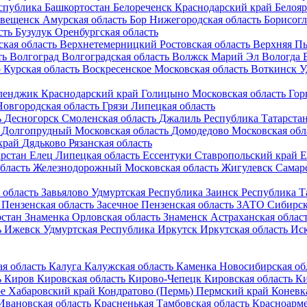
спублика Башкортостан
Белореченск
Краснодарский край
Белоя
овещенск
Амурская область
Бор
Нижегородская область
Борисогл
сть
Бузулук
Оренбургская область
кая область
Верхнетемерницкий
Ростовская область
Верхняя П
ть
Волгоград
Волгоградская область
Волжск
Марий Эл
Вологда
о
Курская область
Воскресенское
Московская область
Воткинск
У
ленджик
Краснодарский край
Голицыно
Московская область
Гор
Новгородская область
Грязи
Липецкая область
ь
Десногорск
Смоленская область
Джалиль
Республика Татарста
Долгопрудный
Московская область
Домодедово
Московская обл
край
Дядьково
Рязанская область
арстан
Елец
Липецкая область
Ессентуки
Ставропольский край
Е
бласть
Железнодорожный
Московская область
Жигулевск
Самарс
 область
Завьялово
Удмуртская Республика
Заинск
Республика Т
Пензенская область
Засечное
Пензенская область
ЗАТО Сибирс
рстан
Знаменка
Орловская область
Знаменск
Астраханская облас
ь
Ижевск
Удмуртская Республика
Иркутск
Иркутская область
Ис
я область
Калуга
Калужская область
Каменка
Новосибирская об
ь
Киров
Кировская область
Кирово-Чепецк
Кировская область
Ки
е
Хабаровский край
Кондратово (Пермь)
Пермский край
Коневк
Ивановская область
Красненькая
Тамбовская область
Красноарм