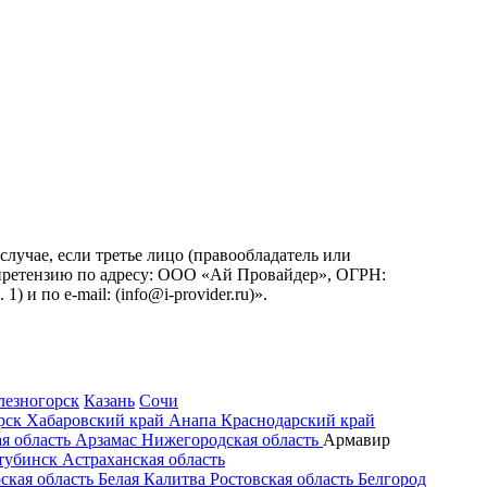
учае, если третье лицо (правообладатель или
ь претензию по адресу: ООО «Ай Провайдер», ОГРН:
. 1) и по
e-mail:
(info@i-provider.ru)
».
лезногорск
Казань
Сочи
рск
Хабаровский край
Анапа
Краснодарский край
я область
Арзамас
Нижегородская область
Армавир
тубинск
Астраханская область
ская область
Белая Калитва
Ростовская область
Белгород