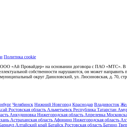
ти
Политика cookie
 ООО «Ай Провайдер» на основании договора с ПАО «МТС». В сл
нтеллектуальной собственности нарушаются, он может направит
. муниципальный округ Даниловский, ул. Люсиновская, д. 70, стр
инбург
Челябинск
Нижний Новгород
Краснодар
Владивосток
Же
ксай
Ростовская область
Альметьевск
Республика Татарстан
Аму
асть
Анкудиновка
Нижегородская область
Апрелевка
Московска
хань
Астраханская область
Афонино
Нижегородская область
Ах
Барнаул
Алтайский край
Батайск
Ростовская область
Батино
Твер