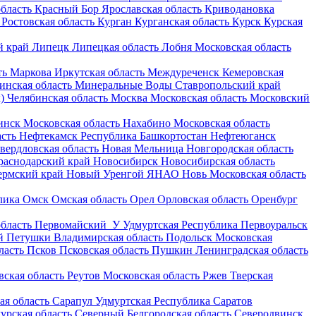
бласть
Красный Бор
Ярославская область
Криводановка
Ростовская область
Курган
Курганская область
Курск
Курская
 край
Липецк
Липецкая область
Лобня
Московская область
ть
Маркова
Иркутская область
Междуреченск
Кемеровская
инская область
Минеральные Воды
Ставропольский край
)
Челябинская область
Москва
Московская область
Московский
инск
Московская область
Нахабино
Московская область
асть
Нефтекамск
Республика Башкортостан
Нефтеюганск
вердловская область
Новая Мельница
Новгородская область
раснодарский край
Новосибирск
Новосибирская область
ермский край
Новый Уренгой
ЯНАО
Новь
Московская область
лика
Омск
Омская область
Орел
Орловская область
Оренбург
бласть
Первомайский_У
Удмуртская Республика
Первоуральск
й
Петушки
Владимирская область
Подольск
Московская
ласть
Псков
Псковская область
Пушкин
Ленинградская область
вская область
Реутов
Московская область
Ржев
Тверская
ая область
Сарапул
Удмуртская Республика
Саратов
урская область
Северный
Белгородская область
Северодвинск