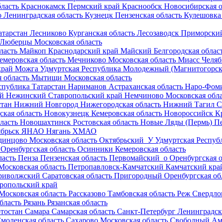
ласть
Краснокамск
Пермский край
Краснообск
Новосибирская о
о
Ленинградская область
Кузнецк
Пензенская область
Кулешовка
атарстан
Лесниково
Курганская область
Лесозаводск
Приморский
Люберцы
Московская область
ласть
Майкоп
Краснодарский край
Майский
Белгородская облас
емеровская область
Мечниково
Московская область
Миасс
Челяб
край
Можга
Удмуртская Республика
Молодежный (Магнитогорск
 область
Мытищи
Московская область
спублика Татарстан
Нариманов
Астраханская область
Наро-Фом
ай
Нежинский
Ставропольский край
Немчиново
Московская обл
стан
Нижний Новгород
Нижегородская область
Нижний Тагил
С
ская область
Новокузнецк
Кемеровская область
Новороссийск
К
ласть
Новошахтинск
Ростовская область
Новые Ляды (Пермь)
П
брьск
ЯНАО
Нягань
ХМАО
динцово
Московская область
Октябрьский_У
Удмуртская Респуб
Оренбургская область
Осинники
Кемеровская область
ласть
Пенза
Пензенская область
Первомайский_о
Оренбургская о
Московская область
Петропавловск-Камчатский
Камчатский кра
риволжский
Саратовская область
Пригородный
Оренбургская об
ропольский край
Московская область
Рассказово
Тамбовская область
Реж
Свердло
бласть
Рязань
Рязанская область
тостан
Самара
Самарская область
Санкт-Петербург
Ленинградск
моленская область
Сахарово
Московская область
Свободный
Ам