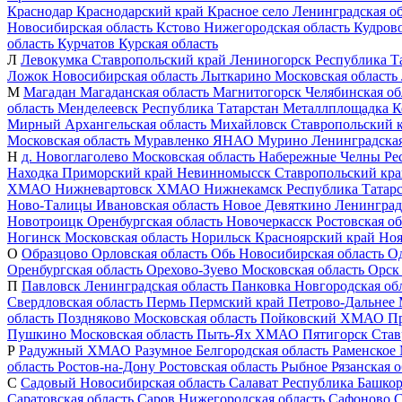
Краснодар
Краснодарский край
Красное село
Ленинградская об
Новосибирская область
Кстово
Нижегородская область
Кудров
область
Курчатов
Курская область
Л
Левокумка
Ставропольский край
Лениногорск
Республика Т
Ложок
Новосибирская область
Лыткарино
Московская область
М
Магадан
Магаданская область
Магнитогорск
Челябинская об
область
Менделеевск
Республика Татарстан
Металлплощадка
К
Мирный
Архангельская область
Михайловск
Ставропольский 
Московская область
Муравленко
ЯНАО
Мурино
Ленинградская
Н
д. Новоглаголево
Московская область
Набережные Челны
Ре
Находка
Приморский край
Невинномысск
Ставропольский кр
ХМАО
Нижневартовск
ХМАО
Нижнекамск
Республика Татар
Ново-Талицы
Ивановская область
Новое Девяткино
Ленинград
Новотроицк
Оренбургская область
Новочеркасск
Ростовская об
Ногинск
Московская область
Норильск
Красноярский край
Ноя
О
Образцово
Орловская область
Обь
Новосибирская область
О
Оренбургская область
Орехово-Зуево
Московская область
Орск
П
Павловск
Ленинградская область
Панковка
Новгородская об
Свердловская область
Пермь
Пермский край
Петрово-Дальнее
область
Поздняково
Московская область
Пойковский
ХМАО
П
Пушкино
Московская область
Пыть-Ях
ХМАО
Пятигорск
Став
Р
Радужный
ХМАО
Разумное
Белгородская область
Раменское
область
Ростов-на-Дону
Ростовская область
Рыбное
Рязанская о
С
Садовый
Новосибирская область
Салават
Республика Башкор
Саратовская область
Саров
Нижегородская область
Сафоново
С