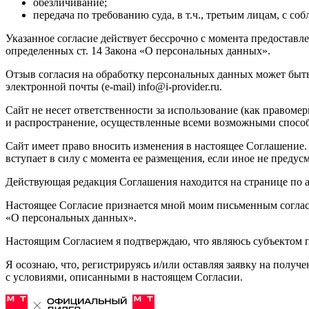
обезличивание;
передача по требованию суда, в т.ч., третьим лицам, с
Указанное согласие действует бессрочно с момента предоставл
определенных ст. 14 Закона «О персональных данных».
Отзыв согласия на обработку персональных данных может быт
электронной почты (e-mail) info@i-provider.ru.
Сайт не несет ответственности за использование (как правом
и распространение, осуществленные всеми возможными спосо
Сайт имеет право вносить изменения в настоящее Соглашение.
вступает в силу с момента ее размещения, если иное не преду
Действующая редакция Соглашения находится на странице по ад
Настоящее Согласие признается мной моим письменным согласи
«О персональных данных».
Настоящим Согласием я подтверждаю, что являюсь субъектом 
Я осознаю, что, регистрируясь и/или оставляя заявку на полу
с условиями, описанными в настоящем Согласии.