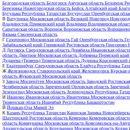
Белгородская область
Белогорск
Амурская область
Белорецк
Ре
Березовка
Нижегородская область
Бийск
Алтайский край
Благ
Бугульма
Республика Татарстан
Бугуруслан
Оренбургская обла
В
Ватутинки
Московская область
Великий Новгород
Новгородс
Владивосток
Приморский край
Владимир
Владимирская облас
Саратовская область
Воронеж
Воронежская область
Ворошнев
Вязьма
Смоленская область
Г
Газопровод
Московская область
Гай
Оренбургская область
Ге
Забайкальский край
Горняцкий
Ростовская область
Григорово
Д
Дегтярск
Свердловская область
Дерябиха
Ивановская област
область
Дмитров
Московская область
Добрянка
Пермский край
Дударева (Тюмень)
Тюменская область
Дудинка
Красноярский 
Е
Екатеринбург
Свердловская область
Елабуга
Республика Тат
Ж
Железноводск
Ставропольский край
Железногорск
Курская о
область
Жуковский
Московская область
З
Завода Мосрентген
Московская область
Заводской
Ростовская
Челябинская область
Зареченский
Орловская область
Заречный
Зеленоград
Московская область
Зеленодольск
Республика Тата
И
Иваново
Ивановская область
Ивантеевка
Московская област
Тюменская область
Ишимбай
Республика Башкортостан
Й
Йошкар-Ола
Марий Эл
К
Казань
Республика Татарстан
Каинская Заимка
Новосибирска
Шахтинский
Ростовская область
Кемерово
Кемеровская област
область
Коммунарка
Московская область
Комсомольск-на-Амур
Архангельская область
Котельники
Московская область
Кохма