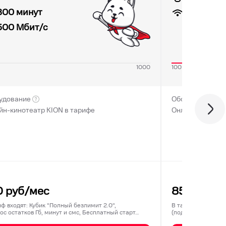
100
Мбит
300 минут
500
Мбит/с
1000
100
2
удование
Оборудование
йн-кинотеатр KION в тарифе
Онлайн-кинотеа
0
руб/мес
850
руб/м
иф входят: Кубик "Полный безлимит 2.0",
В тариф входят: 3
ос остатков Гб, минут и смс, Бесплатный старт…
(подключается ед