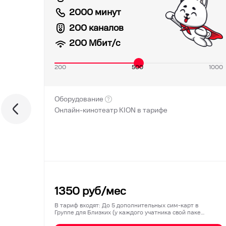
2000 минут
200 каналов
200
Мбит/с
200
500
1000
Оборудование
Онлайн-кинотеатр KION в тарифе
1350
руб/мес
В тариф входят: До 5 дополнительных сим-карт в
Группе для Близких (у каждого учатника свой паке…