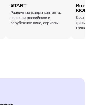
START
Интерактив
KION
Различные жанры контента,
Доступ к разном
включая российское и
фильмы, сериал
зарубежное кино, сериалы
трансляции и т.д