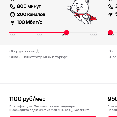
800 минут
200 каналов
100
Мбит/с
100
200
500
1000
500
Оборудование
Обор
Онлайн-кинотеатр KION в тарифе
Онла
1100
руб/мес
95
В тариф входят: Безлимит на мессенджеры
В тар
(необходимо подключить в Мой МТС за 0), Безлимит
Перен
на соц…