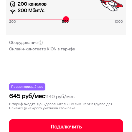
200 каналов
200
Мбит/с
200
500
1000
Оборудование
Онлайн-кинотеатр KION в тарифе
Промо период
2
мес
645
руб/мес
1140
руб/мес
В тариф входят: До 5 дополнительных сим-карт в Группе для
Близких (у каждого учатника свой паке…
Подключить