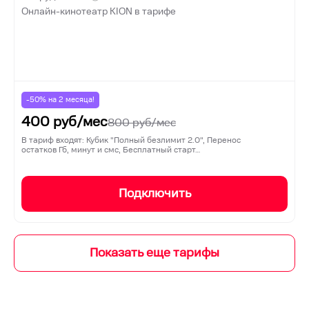
Онлайн-кинотеатр KION в тарифе
-50% на
2
месяца!
400
руб/мес
800
руб/мес
В тариф входят: Кубик "Полный безлимит 2.0", Перенос
остатков Гб, минут и смс, Бесплатный старт…
Подключить