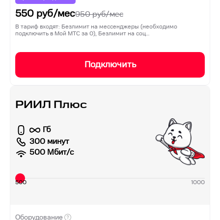
550
руб/мес
950
руб/мес
В тариф входят: Безлимит на мессенджеры (необходимо
подключить в Мой МТС за 0), Безлимит на соц…
Подключить
РИИЛ Плюс
Гб
300 минут
500
Мбит/с
500
1000
Оборудование