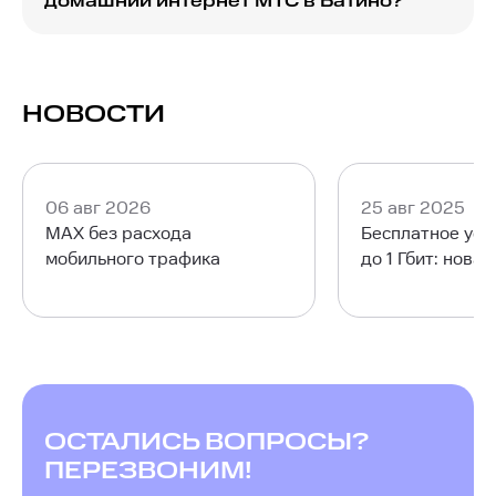
домашний интернет МТС в Батино?
Вы можете сравнить доступные тарифы на
сайте, учитывая скорость, цены и
дополнительные услуги, чтобы выбрать
наиболее подходящий для ваших нужд.
НОВОСТИ
06 авг 2026
25 авг 2025
MAX без расхода
Бесплатное уск
мобильного трафика
до 1 Гбит: нова
ОСТАЛИСЬ ВОПРОСЫ?
ПЕРЕЗВОНИМ!