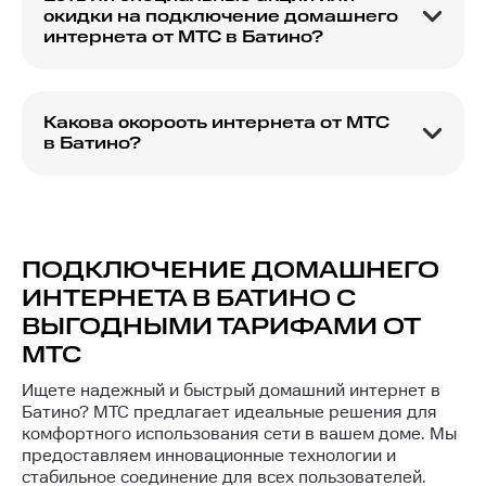
процедура занимает несколько дней с момента
скидки на подключение домашнего
подачи заявки.
интернета от МТС в Батино?
МТС регулярно проводит акции и предлагает
скидки для новых и существующих клиентов.
Подробную информацию о текущих
Какова скорость интернета от МТС
предложениях можно узнать на сайте МТС или
в Батино?
у оператора.
Скорость интернета зависит от выбранного
тарифного плана. В Батино доступны планы с
различными скоростными характеристиками,
что позволяет выбрать наиболее подходящий
вариант для ваших потребностей.
ПОДКЛЮЧЕНИЕ ДОМАШНЕГО
ИНТЕРНЕТА В БАТИНО С
ВЫГОДНЫМИ ТАРИФАМИ ОТ
МТС
Ищете надежный и быстрый домашний интернет в
Батино? МТС предлагает идеальные решения для
комфортного использования сети в вашем доме. Мы
предоставляем инновационные технологии и
стабильное соединение для всех пользователей.