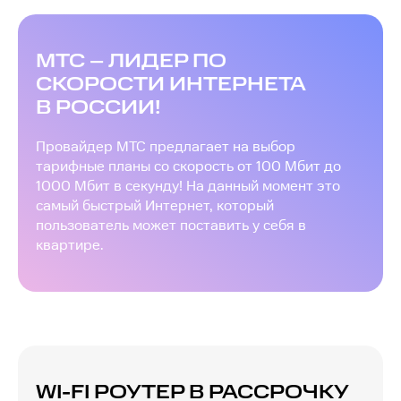
МТС – ЛИДЕР ПО
СКОРОСТИ ИНТЕРНЕТА
В РОССИИ!
Провайдер МТС предлагает на выбор
тарифные планы со скорость от 100 Мбит до
1000 Мбит в секунду! На данный момент это
самый быстрый Интернет, который
пользователь может поставить у себя в
квартире.
WI-FI РОУТЕР В РАССРОЧКУ