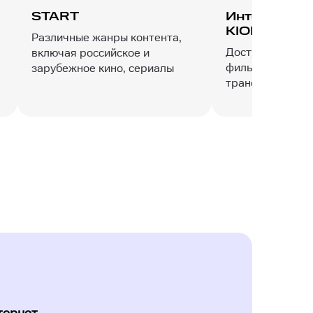
START
Интерактив
KION
Различные жанры контента,
Доступ к разном
включая российское и
фильмы, сериал
зарубежное кино, сериалы
трансляции и т.д