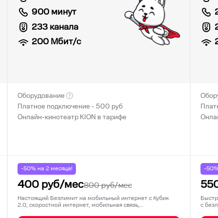
900 минут
233 канала
200
Мбит/с
Оборудование
Обор
Платное подключение -
500
руб
Плат
Онлайн-кинотеатр KION в тарифе
Онла
-50% на
2
месяца!
-50
400
руб/мес
55
800
руб/мес
Настоящий Безлимит на мобильный интернет с Кубик
Быстр
2.0, скоростной интернет, мобильная связь,…
с без