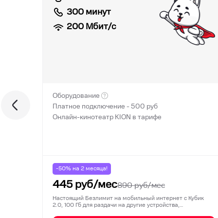
300 минут
200
Мбит/с
Оборудование
Платное подключение -
500
руб
Онлайн-кинотеатр KION в тарифе
-50% на
2
месяца!
445
руб/мес
890
руб/мес
Настоящий Безлимит на мобильный интернет с Кубик
2.0, 100 Гб для раздачи на другие устройства,…