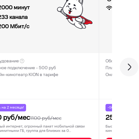
200
Мби
2000 минут
233 канала
200
Мбит/с
удование
Оборудование
ное подключение -
500
руб
Платное подклю
йн-кинотеатр KION в тарифе
Онлайн-кинотеа
% на
2
месяца!
-50% на
2
месяца
0
руб/мес
250
руб/м
1100
руб/мес
ый интернет, огромный пакет мобильной связи
Быстрый домашний
лимитными ГБ, группа для близких за 0…
кинотеатр KION. 