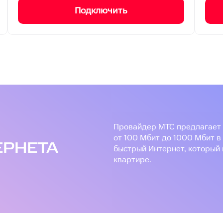
Подключить
О
Провайдер МТС предлагает 
от 100 Мбит до 1000 Мбит в
ЕРНЕТА
быстрый Интернет, который 
квартире.