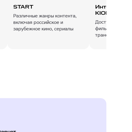
START
Интерактив
KION
Различные жанры контента,
Доступ к разном
включая российское и
фильмы, сериал
зарубежное кино, сериалы
трансляции и т.д