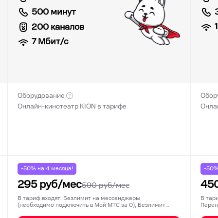
500 минут
200 каналов
7
Мбит/с
Оборудование
Обор
Онлайн-кинотеатр KION в тарифе
Онла
-50% на
4
месяца!
-50
295
руб/мес
45
590
руб/мес
В тариф входят: Безлимит на мессенджеры
В тар
(необходимо подключить в Мой МТС за 0), Безлимит
Перен
на соц…