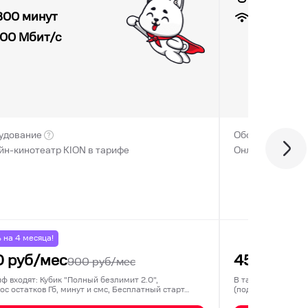
7
Мбит/с
300 минут
100
Мбит/с
удование
Оборудование
йн-кинотеатр KION в тарифе
Онлайн-кинотеа
% на
4
месяца!
0
руб/мес
450
руб/м
900
руб/мес
иф входят: Кубик "Полный безлимит 2.0",
В тариф входят: 3
ос остатков Гб, минут и смс, Бесплатный старт…
(подключается ед