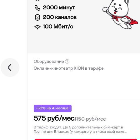
2000 минут
200 каналов
100
Мбит/с
Оборудование
Онлайн-кинотеатр KION в тарифе
-50% на
4
месяца!
575
руб/мес
1150
руб/мес
В тариф входят: До 5 дополнительных сим-карт в
Группе для Близких (у каждого учатника свой паке…