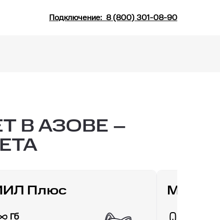
Подключение:
8 (800) 301-08-90
 В АЗОВЕ –
ЕТА
ИИЛ Плюс
МТС Д
Гб
30 Гб