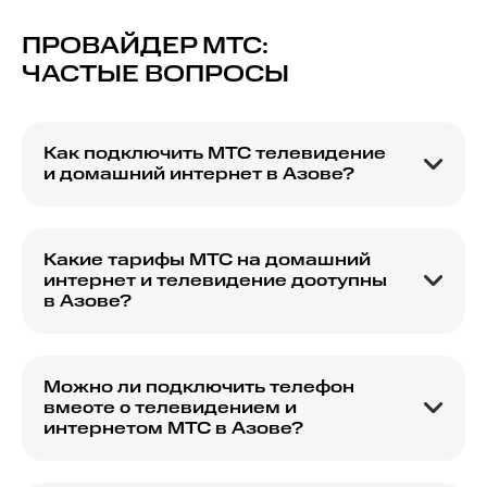
ПРОВАЙДЕР МТС:
ЧАСТЫЕ ВОПРОСЫ
Как подключить МТС телевидение
и домашний интернет в Азове?
Для подключения МТС телевидения и
домашнего интернета в Азове вам необходимо
оставить заявку на официальном сайте МТС или
Какие тарифы МТС на домашний
обратиться в ближайший офис оператора.
интернет и телевидение доступны
в Азове?
На странице с предложениями по домашнему
интернету и телевидению вы сможете
ознакомиться с актуальными тарифами,
Можно ли подключить телефон
доступными в вашем регионе.
вместе с телевидением и
интернетом МТС в Азове?
Да, МТС предлагает комплекты услуг,
включающие интернет, телевидение и телефон.