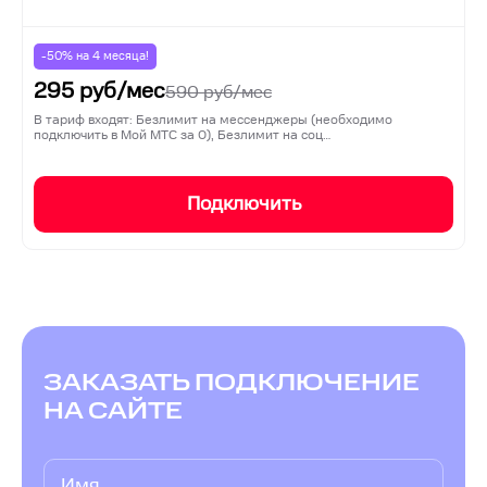
-50% на
4
месяца!
295
руб/мес
590
руб/мес
В тариф входят: Безлимит на мессенджеры (необходимо
подключить в Мой МТС за 0), Безлимит на соц…
Подключить
ЗАКАЗАТЬ ПОДКЛЮЧЕНИЕ
НА САЙТЕ