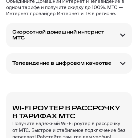
Объедините Домашний Интернет и Телевидение в
одном тарифе и получите скидку до 100%. МТС —
Интернет провайдер Интернет и ТВ в регионе.
Скоростной домашний интернет
МТС
МТС обеспечивает скорость интернет-
соединения до 1000 Мбит/с! Это максимально
допустимое значение при технологии GPON.
Телевидение в цифровом качестве
Подключите домашний интернет МГТС один из
МТС-ТВ – это множество каналов разных
тарифов высокоскоростного интернета и
жанров: фильмы, сериалы, детские программы,
получите доступ ко всем ресурсам сети!
трансляции спортивных матчей и музыка на
вашем домашнем телевизоре. Настройку ТВ
приставки МТС выполняют сотрудники
провайдера. Подключите МТС Интернет и ТВ и
WI-FI РОУТЕР В РАССРОЧКУ
продолжите просмотр на телефоне или
В ТАРИФАХ МТС
планшете при помощи мобильного приложения.
Получите надежный Wi-Fi роутер в рассрочку
от МТС. Быстрое и стабильное подключение без
переплат! Работайте там, где вам удобно!