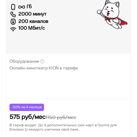
Гб
2000 минут
200 каналов
100
Мбит/с
Оборудование
Онлайн-кинотеатр KION в тарифе
-50% на
4
месяца!
575
руб/мес
1150
руб/мес
В тариф входят: До 5 дополнительных сим-карт в Группе для
Близких (у каждого учатника свой паке…