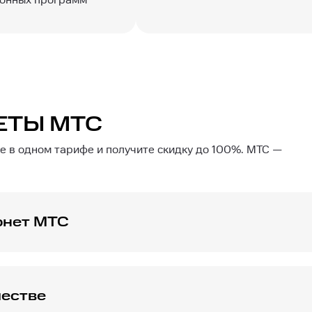
онных программ
ЕТЫ МТС
 в одном тарифе и получите скидку до 100%. МТС —
рнет МТС
инения до 1000 Мбит/с! Это максимально допустимое зна
 один из тарифов высокоскоростного интернета и получи
честве