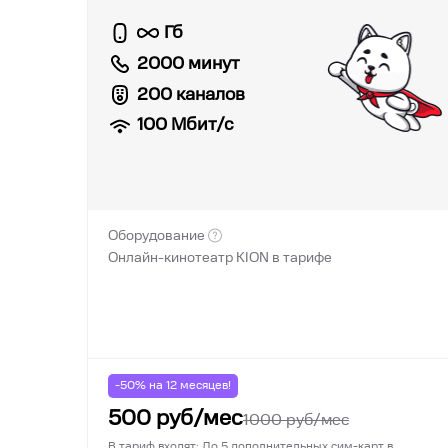
Гб
2000 минут
200 каналов
100
Мбит/с
Оборудование
Онлайн-кинотеатр KION в тарифе
-50% на
12
месяцев!
500
руб/мес
1000
руб/мес
В тариф входят: До 5 дополнительных сим-карт в