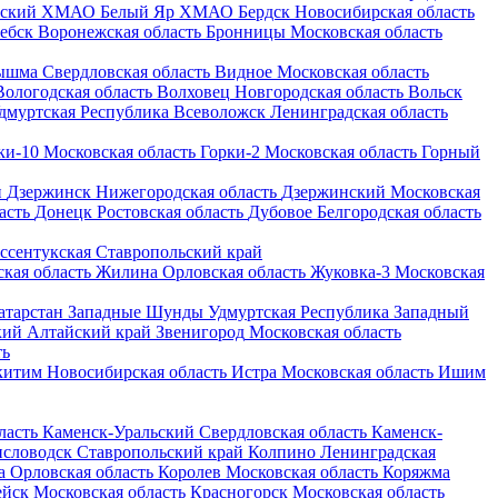
рский
ХМАО
Белый Яр
ХМАО
Бердск
Новосибирская область
ебск
Воронежская область
Бронницы
Московская область
ышма
Свердловская область
Видное
Московская область
Вологодская область
Волховец
Новгородская область
Вольск
дмуртская Республика
Всеволожск
Ленинградская область
ки-10
Московская область
Горки-2
Московская область
Горный
н
Дзержинск
Нижегородская область
Дзержинский
Московская
асть
Донецк
Ростовская область
Дубовое
Белгородская область
ссентукская
Ставропольский край
кая область
Жилина
Орловская область
Жуковка-3
Московская
атарстан
Западные Шунды
Удмуртская Республика
Западный
кий
Алтайский край
Звенигород
Московская область
ть
китим
Новосибирская область
Истра
Московская область
Ишим
ласть
Каменск-Уральский
Свердловская область
Каменск-
словодск
Ставропольский край
Колпино
Ленинградская
а
Орловская область
Королев
Московская область
Коряжма
ейск
Московская область
Красногорск
Московская область