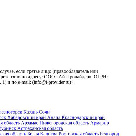
учае, если третье лицо (правообладатель или
ь претензию по адресу: ООО «Ай Провайдер», ОГРН:
. 1) и по
e-mail:
(info@i-provider.ru)
».
лезногорск
Казань
Сочи
рск
Хабаровский край
Анапа
Краснодарский край
я область
Арзамас
Нижегородская область
Армавир
тубинск
Астраханская область
ская область
Белая Калитва
Ростовская область
Белгород