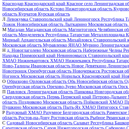
Краснодар
Краснодарский край
Красное село
Ленинградская об
Новосибирская область
Кстово
Нижегородская область
Кудров
область
Курчатов
Курская область
Л
Левокумка
Ставропольский край
Лениногорск
Республика Т
Ложок
Новосибирская область
Лыткарино
Московская область
М
Магадан
Магаданская область
Магнитогорск
Челябинская об
область
Менделеевск
Республика Татарстан
Металлплощадка
К
Мирный
Архангельская область
Михайловск
Ставропольский 
Московская область
Муравленко
ЯНАО
Мурино
Ленинградская
Н
д. Новоглаголево
Московская область
Набережные Челны
Ре
Находка
Приморский край
Невинномысск
Ставропольский кр
ХМАО
Нижневартовск
ХМАО
Нижнекамск
Республика Татар
Ново-Талицы
Ивановская область
Новое Девяткино
Ленинград
Новотроицк
Оренбургская область
Новочеркасск
Ростовская об
Ногинск
Московская область
Норильск
Красноярский край
Ноя
О
Образцово
Орловская область
Обь
Новосибирская область
О
Оренбургская область
Орехово-Зуево
Московская область
Орск
П
Павловск
Ленинградская область
Панковка
Новгородская об
Свердловская область
Пермь
Пермский край
Петрово-Дальнее
область
Поздняково
Московская область
Пойковский
ХМАО
П
Пушкино
Московская область
Пыть-Ях
ХМАО
Пятигорск
Став
Р
Радужный
ХМАО
Разумное
Белгородская область
Раменское
область
Ростов-на-Дону
Ростовская область
Рыбное
Рязанская о
С
Садовый
Новосибирская область
Салават
Республика Башкор
Саратовская область
Саров
Нижегородская область
Сафоново
С