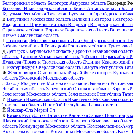
Белгородская область
Белогорск
Амурская область
Белорецк
Ре
Березовка
Нижегородская область
Бийск
Алтайский край
Благ
Бугульма
Республика Татарстан
Бугуруслан
Оренбургская обла
В
Ватутинки
Московская область
Великий Новгород
Новгородс
Владивосток
Приморский край
Владимир
Владимирская облас
Саратовская область
Воронеж
Воронежская область
Ворошнев
Вязьма
Смоленская область
Г
Газопровод
Московская область
Гай
Оренбургская область
Ге
Забайкальский край
Горняцкий
Ростовская область
Григорово
Д
Дегтярск
Свердловская область
Дерябиха
Ивановская област
область
Дмитров
Московская область
Добрянка
Пермский край
Дударева (Тюмень)
Тюменская область
Дудинка
Красноярский 
Е
Екатеринбург
Свердловская область
Елабуга
Республика Тат
Ж
Железноводск
Ставропольский край
Железногорск
Курская о
область
Жуковский
Московская область
З
Завода Мосрентген
Московская область
Заводской
Ростовская
Челябинская область
Зареченский
Орловская область
Заречный
Зеленоград
Московская область
Зеленодольск
Республика Тата
И
Иваново
Ивановская область
Ивантеевка
Московская област
Тюменская область
Ишимбай
Республика Башкортостан
Й
Йошкар-Ола
Марий Эл
К
Казань
Республика Татарстан
Каинская Заимка
Новосибирска
Шахтинский
Ростовская область
Кемерово
Кемеровская област
область
Коммунарка
Московская область
Комсомольск-на-Амур
Архангельская область
Котельники
Московская область
Кохма