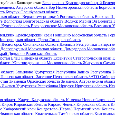
спублика Башкортостан
Белореченск
Краснодарский край
Белоя
овещенск
Амурская область
Бор
Нижегородская область
Борисогл
сть
Бузулук
Оренбургская область
кая область
Верхнетемерницкий
Ростовская область
Верхняя П
ть
Волгоград
Волгоградская область
Волжск
Марий Эл
Вологда
о
Курская область
Воскресенское
Московская область
Воткинск
У
ленджик
Краснодарский край
Голицыно
Московская область
Гор
Новгородская область
Грязи
Липецкая область
ь
Десногорск
Смоленская область
Джалиль
Республика Татарста
Долгопрудный
Московская область
Домодедово
Московская обл
край
Дядьково
Рязанская область
арстан
Елец
Липецкая область
Ессентуки
Ставропольский край
Е
бласть
Железнодорожный
Московская область
Жигулевск
Самарс
 область
Завьялово
Удмуртская Республика
Заинск
Республика Т
Пензенская область
Засечное
Пензенская область
ЗАТО Сибирс
рстан
Знаменка
Орловская область
Знаменск
Астраханская облас
ь
Ижевск
Удмуртская Республика
Иркутск
Иркутская область
Ис
я область
Калуга
Калужская область
Каменка
Новосибирская об
ь
Киров
Кировская область
Кирово-Чепецк
Кировская область
Ки
е
Хабаровский край
Кондратово (Пермь)
Пермский край
Коневк
Ивановская область
Красненькая
Тамбовская область
Красноарм