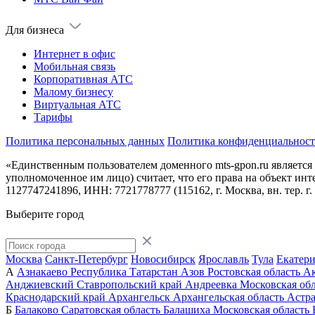
Для бизнеса
Интернет в офис
Мобильная связь
Корпоративная АТС
Малому бизнесу
Виртуальная АТС
Тарифы
Политика персональных данных
Политика конфиденциальнос
«Единственным пользователем доменного mts-gpon.ru является
уполномоченное им лицо) считает, что его права на объект и
1127747241896, ИНН: 7721778777 (115162, г. Москва, вн. тер. г
Выберите город
Москва
Санкт-Петербург
Новосибирск
Ярославль
Тула
Екатер
А
Азнакаево
Республика Татарстан
Азов
Ростовская область
А
Анджиевский
Ставропольский край
Андреевка
Московская обл
Краснодарский край
Архангельск
Архангельская область
Астра
Б
Балаково
Саратовская область
Балашиха
Московская область