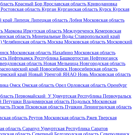
бласть
Красный Бор
Ярославская область
Криводановка
Ростовская область
Курган
Курганская область
Курск
Курская
 край
Липецк
Липецкая область
Лобня
Московская область
ть
Маркова
Иркутская область
Междуреченск
Кемеровская
инская область
Минеральные Воды
Ставропольский край
)
Челябинская область
Москва
Московская область
Московский
инск
Московская область
Нахабино
Московская область
асть
Нефтекамск
Республика Башкортостан
Нефтеюганск
вердловская область
Новая Мельница
Новгородская область
раснодарский край
Новосибирск
Новосибирская область
ермский край
Новый Уренгой
ЯНАО
Новь
Московская область
лика
Омск
Омская область
Орел
Орловская область
Оренбург
бласть
Первомайский_У
Удмуртская Республика
Первоуральск
й
Петушки
Владимирская область
Подольск
Московская
ласть
Псков
Псковская область
Пушкин
Ленинградская область
вская область
Реутов
Московская область
Ржев
Тверская
ая область
Сарапул
Удмуртская Республика
Саратов
урская область
Северный
Белгородская область
Северодвинск