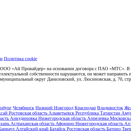
ти
Политика cookie
 ООО «Ай Провайдер» на основании договора с ПАО «МТС». В сл
нтеллектуальной собственности нарушаются, он может направит
. муниципальный округ Даниловский, ул. Люсиновская, д. 70, стр
инбург
Челябинск
Нижний Новгород
Краснодар
Владивосток
Же
ксай
Ростовская область
Альметьевск
Республика Татарстан
Аму
асть
Анкудиновка
Нижегородская область
Апрелевка
Московска
хань
Астраханская область
Афонино
Нижегородская область
Ах
Барнаул
Алтайский край
Батайск
Ростовская область
Батино
Твер