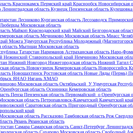
ласть
Краснокамск
Пермский край
Краснообск
Новосибирская о
о
Ленинградская область
Кузнецк
Пензенская область
Кулешовка
атарстан
Лесниково
Курганская область
Лесозаводск
Приморский
Люберцы
Московская область
ласть
Майкоп
Краснодарский край
Майский
Белгородская облас
емеровская область
Мечниково
Московская область
Миасс
Челяб
край
Можга
Удмуртская Республика
Молодежный (Магнитогорск
 область
Мытищи
Московская область
спублика Татарстан
Нариманов
Астраханская область
Наро-Фом
ай
Нежинский
Ставропольский край
Немчиново
Московская обл
стан
Нижний Новгород
Нижегородская область
Нижний Тагил
С
ская область
Новокузнецк
Кемеровская область
Новороссийск
К
ласть
Новошахтинск
Ростовская область
Новые Ляды (Пермь)
П
брьск
ЯНАО
Нягань
ХМАО
динцово
Московская область
Октябрьский_У
Удмуртская Респуб
Оренбургская область
Осинники
Кемеровская область
ласть
Пенза
Пензенская область
Первомайский_о
Оренбургская о
Московская область
Петропавловск-Камчатский
Камчатский кра
риволжский
Саратовская область
Пригородный
Оренбургская об
ропольский край
Московская область
Рассказово
Тамбовская область
Реж
Свердло
бласть
Рязань
Рязанская область
тостан
Самара
Самарская область
Санкт-Петербург
Ленинградск
моленская область
Сахарово
Московская область
Свободный
Ам