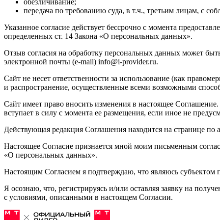
обезличивание;
передача по требованию суда, в т.ч., третьим лицам, с
Указанное согласие действует бессрочно с момента предоставл
определенных ст. 14 Закона «О персональных данных».
Отзыв согласия на обработку персональных данных может быт
электронной почты (e-mail) info@i-provider.ru.
Сайт не несет ответственности за использование (как правом
и распространение, осуществленные всеми возможными спосо
Сайт имеет право вносить изменения в настоящее Соглашение.
вступает в силу с момента ее размещения, если иное не преду
Действующая редакция Соглашения находится на странице по ад
Настоящее Согласие признается мной моим письменным согласи
«О персональных данных».
Настоящим Согласием я подтверждаю, что являюсь субъектом 
Я осознаю, что, регистрируясь и/или оставляя заявку на полу
с условиями, описанными в настоящем Согласии.