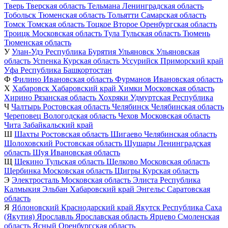
Тверь
Тверская область
Тельмана
Ленинградская область
Тобольск
Тюменская область
Тольятти
Самарская область
Томск
Томская область
Тоцкое Второе
Оренбургская область
Троицк
Московская область
Тула
Тульская область
Тюмень
Тюменская область
У
Улан-Удэ
Республика Бурятия
Ульяновск
Ульяновская
область
Успенка
Курская область
Уссурийск
Приморский край
Уфа
Республика Башкортостан
Ф
Филино
Ивановская область
Фурманов
Ивановская область
Х
Хабаровск
Хабаровский край
Химки
Московская область
Хирино
Рязанская область
Хохряки
Удмуртская Республика
Ч
Чалтырь
Ростовская область
Челябинск
Челябинская область
Череповец
Вологодская область
Чехов
Московская область
Чита
Забайкальский край
Ш
Шахты
Ростовская область
Шигаево
Челябинская область
Шолоховский
Ростовская область
Шушары
Ленинградская
область
Шуя
Ивановская область
Щ
Щекино
Тульская область
Щелково
Московская область
Щербинка
Московская область
Щигры
Курская область
Э
Электросталь
Московская область
Элиста
Республика
Калмыкия
Эльбан
Хабаровский край
Энгельс
Саратовская
область
Я
Яблоновский
Краснодарский край
Якутск
Республика Саха
(Якутия)
Ярославль
Ярославская область
Ярцево
Смоленская
область
Ясный
Оренбургская область