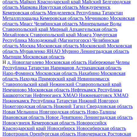
область
Майкоп
Краснодарский край
Майский
Белгородская
область
Маркова
Иркутская область
Междуреченск
Кемеровская область
Менделеевск
Республика Татарстан
Металлплощадка
Кемеровская область
Мечниково
Московская
область
Миасс
Челябинская область
Минеральные Воды
Ставропольский край
Мирный
Архангельская область
Михайловск
Ставропольский край
Можга
Удмуртская
Республика
Молодежный (Магнитогорск)
Челябинская
область
Москва
Московская область
Московский
Московская
область
Муравленко
ЯНАО
Мурино
Ленинградская область
Мытищи
Московская область
Н
д. Новоглаголево
Московская область
Набережные Челны
Республика Татарстан
Нариманов
Астраханская область
Наро-Фоминск
Московская область
Нахабино
Московская
область
Находка
Приморский край
Невинномысск
Ставропольский край
Нежинский
Ставропольский край
Немчиново
Московская область
Нефтекамск
Республика
Башкортостан
Нефтеюганск
ХМАО
Нижневартовск
ХМАО
Нижнекамск
Республика Татарстан
Нижний Новгород
Нижегородская область
Нижний Тагил
Свердловская область
Новая Мельница
Новгородская область
Ново-Талицы
Ивановская область
Новое Девяткино
Ленинградская область
Новокузнецк
Кемеровская область
Новороссийск
Краснодарский край
Новосибирск
Новосибирская область
Новотроицк
Оренбургская область
Новочеркасск
Ростовская