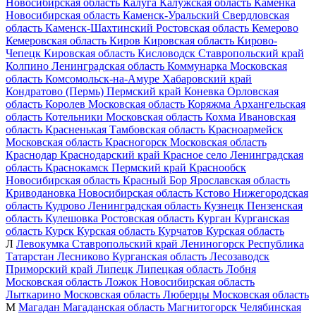
Новосибирская область
Калуга
Калужская область
Каменка
Новосибирская область
Каменск-Уральский
Свердловская
область
Каменск-Шахтинский
Ростовская область
Кемерово
Кемеровская область
Киров
Кировская область
Кирово-
Чепецк
Кировская область
Кисловодск
Ставропольский край
Колпино
Ленинградская область
Коммунарка
Московская
область
Комсомольск-на-Амуре
Хабаровский край
Кондратово (Пермь)
Пермский край
Коневка
Орловская
область
Королев
Московская область
Коряжма
Архангельская
область
Котельники
Московская область
Кохма
Ивановская
область
Красненькая
Тамбовская область
Красноармейск
Московская область
Красногорск
Московская область
Краснодар
Краснодарский край
Красное село
Ленинградская
область
Краснокамск
Пермский край
Краснообск
Новосибирская область
Красный Бор
Ярославская область
Криводановка
Новосибирская область
Кстово
Нижегородская
область
Кудрово
Ленинградская область
Кузнецк
Пензенская
область
Кулешовка
Ростовская область
Курган
Курганская
область
Курск
Курская область
Курчатов
Курская область
Л
Левокумка
Ставропольский край
Лениногорск
Республика
Татарстан
Лесниково
Курганская область
Лесозаводск
Приморский край
Липецк
Липецкая область
Лобня
Московская область
Ложок
Новосибирская область
Лыткарино
Московская область
Люберцы
Московская область
М
Магадан
Магаданская область
Магнитогорск
Челябинская