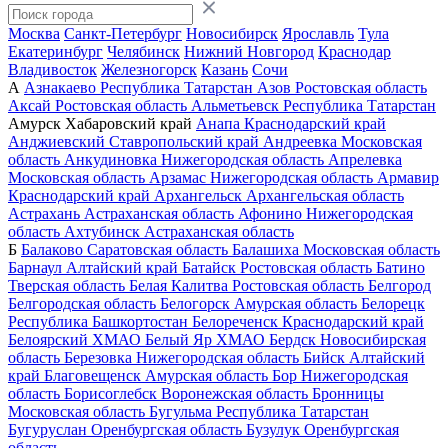
Москва
Санкт-Петербург
Новосибирск
Ярославль
Тула
Екатеринбург
Челябинск
Нижний Новгород
Краснодар
Владивосток
Железногорск
Казань
Сочи
А
Азнакаево
Республика Татарстан
Азов
Ростовская область
Аксай
Ростовская область
Альметьевск
Республика Татарстан
Амурск
Хабаровский край
Анапа
Краснодарский край
Анджиевский
Ставропольский край
Андреевка
Московская
область
Анкудиновка
Нижегородская область
Апрелевка
Московская область
Арзамас
Нижегородская область
Армавир
Краснодарский край
Архангельск
Архангельская область
Астрахань
Астраханская область
Афонино
Нижегородская
область
Ахтубинск
Астраханская область
Б
Балаково
Саратовская область
Балашиха
Московская область
Барнаул
Алтайский край
Батайск
Ростовская область
Батино
Тверская область
Белая Калитва
Ростовская область
Белгород
Белгородская область
Белогорск
Амурская область
Белорецк
Республика Башкортостан
Белореченск
Краснодарский край
Белоярский
ХМАО
Белый Яр
ХМАО
Бердск
Новосибирская
область
Березовка
Нижегородская область
Бийск
Алтайский
край
Благовещенск
Амурская область
Бор
Нижегородская
область
Борисоглебск
Воронежская область
Бронницы
Московская область
Бугульма
Республика Татарстан
Бугуруслан
Оренбургская область
Бузулук
Оренбургская
область