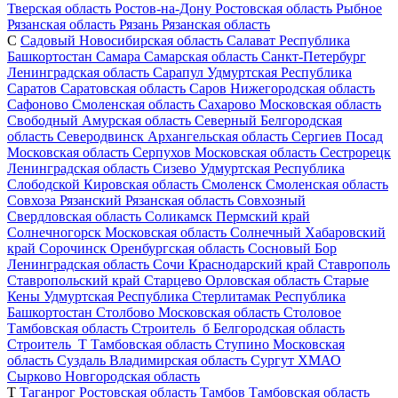
Тверская область
Ростов-на-Дону
Ростовская область
Рыбное
Рязанская область
Рязань
Рязанская область
С
Садовый
Новосибирская область
Салават
Республика
Башкортостан
Самара
Самарская область
Санкт-Петербург
Ленинградская область
Сарапул
Удмуртская Республика
Саратов
Саратовская область
Саров
Нижегородская область
Сафоново
Смоленская область
Сахарово
Московская область
Свободный
Амурская область
Северный
Белгородская
область
Северодвинск
Архангельская область
Сергиев Посад
Московская область
Серпухов
Московская область
Сестрорецк
Ленинградская область
Сизево
Удмуртская Республика
Слободской
Кировская область
Смоленск
Смоленская область
Совхоза Рязанский
Рязанская область
Совхозный
Свердловская область
Соликамск
Пермский край
Солнечногорск
Московская область
Солнечный
Хабаровский
край
Сорочинск
Оренбургская область
Сосновый Бор
Ленинградская область
Сочи
Краснодарский край
Ставрополь
Ставропольский край
Старцево
Орловская область
Старые
Кены
Удмуртская Республика
Стерлитамак
Республика
Башкортостан
Столбово
Московская область
Столовое
Тамбовская область
Строитель_б
Белгородская область
Строитель_Т
Тамбовская область
Ступино
Московская
область
Суздаль
Владимирская область
Сургут
ХМАО
Сырково
Новгородская область
Т
Таганрог
Ростовская область
Тамбов
Тамбовская область