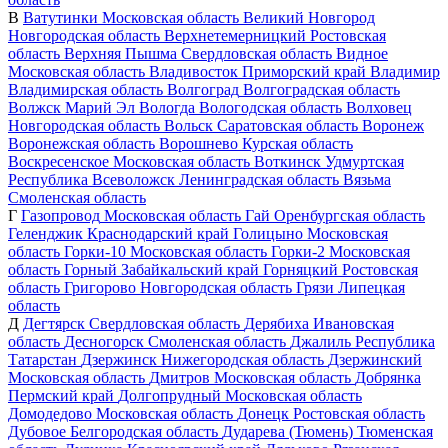
В
Ватутинки
Московская область
Великий Новгород
Новгородская область
Верхнетемерницкий
Ростовская
область
Верхняя Пышма
Свердловская область
Видное
Московская область
Владивосток
Приморский край
Владимир
Владимирская область
Волгоград
Волгоградская область
Волжск
Марий Эл
Вологда
Вологодская область
Волховец
Новгородская область
Вольск
Саратовская область
Воронеж
Воронежская область
Ворошнево
Курская область
Воскресенское
Московская область
Воткинск
Удмуртская
Республика
Всеволожск
Ленинградская область
Вязьма
Смоленская область
Г
Газопровод
Московская область
Гай
Оренбургская область
Геленджик
Краснодарский край
Голицыно
Московская
область
Горки-10
Московская область
Горки-2
Московская
область
Горный
Забайкальский край
Горняцкий
Ростовская
область
Григорово
Новгородская область
Грязи
Липецкая
область
Д
Дегтярск
Свердловская область
Дерябиха
Ивановская
область
Десногорск
Смоленская область
Джалиль
Республика
Татарстан
Дзержинск
Нижегородская область
Дзержинский
Московская область
Дмитров
Московская область
Добрянка
Пермский край
Долгопрудный
Московская область
Домодедово
Московская область
Донецк
Ростовская область
Дубовое
Белгородская область
Дударева (Тюмень)
Тюменская