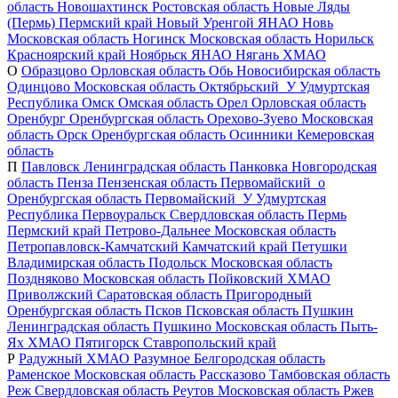
область
Новошахтинск
Ростовская область
Новые Ляды
(Пермь)
Пермский край
Новый Уренгой
ЯНАО
Новь
Московская область
Ногинск
Московская область
Норильск
Красноярский край
Ноябрьск
ЯНАО
Нягань
ХМАО
О
Образцово
Орловская область
Обь
Новосибирская область
Одинцово
Московская область
Октябрьский_У
Удмуртская
Республика
Омск
Омская область
Орел
Орловская область
Оренбург
Оренбургская область
Орехово-Зуево
Московская
область
Орск
Оренбургская область
Осинники
Кемеровская
область
П
Павловск
Ленинградская область
Панковка
Новгородская
область
Пенза
Пензенская область
Первомайский_о
Оренбургская область
Первомайский_У
Удмуртская
Республика
Первоуральск
Свердловская область
Пермь
Пермский край
Петрово-Дальнее
Московская область
Петропавловск-Камчатский
Камчатский край
Петушки
Владимирская область
Подольск
Московская область
Поздняково
Московская область
Пойковский
ХМАО
Приволжский
Саратовская область
Пригородный
Оренбургская область
Псков
Псковская область
Пушкин
Ленинградская область
Пушкино
Московская область
Пыть-
Ях
ХМАО
Пятигорск
Ставропольский край
Р
Радужный
ХМАО
Разумное
Белгородская область
Раменское
Московская область
Рассказово
Тамбовская область
Реж
Свердловская область
Реутов
Московская область
Ржев