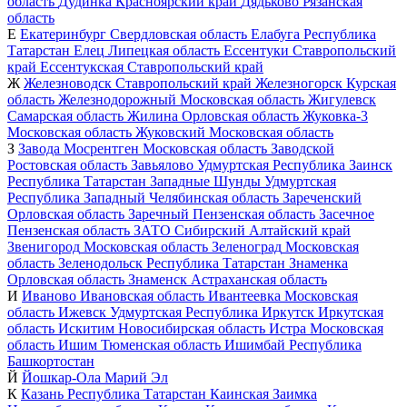
область
Дудинка
Красноярский край
Дядьково
Рязанская
область
Е
Екатеринбург
Свердловская область
Елабуга
Республика
Татарстан
Елец
Липецкая область
Ессентуки
Ставропольский
край
Ессентукская
Ставропольский край
Ж
Железноводск
Ставропольский край
Железногорск
Курская
область
Железнодорожный
Московская область
Жигулевск
Самарская область
Жилина
Орловская область
Жуковка-3
Московская область
Жуковский
Московская область
З
Завода Мосрентген
Московская область
Заводской
Ростовская область
Завьялово
Удмуртская Республика
Заинск
Республика Татарстан
Западные Шунды
Удмуртская
Республика
Западный
Челябинская область
Зареченский
Орловская область
Заречный
Пензенская область
Засечное
Пензенская область
ЗАТО Сибирский
Алтайский край
Звенигород
Московская область
Зеленоград
Московская
область
Зеленодольск
Республика Татарстан
Знаменка
Орловская область
Знаменск
Астраханская область
И
Иваново
Ивановская область
Ивантеевка
Московская
область
Ижевск
Удмуртская Республика
Иркутск
Иркутская
область
Искитим
Новосибирская область
Истра
Московская
область
Ишим
Тюменская область
Ишимбай
Республика
Башкортостан
Й
Йошкар-Ола
Марий Эл
К
Казань
Республика Татарстан
Каинская Заимка