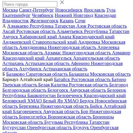
Москва
Санкт-Петербург
Новосибирск
Ярославль
Тула
Екатеринбург
Челябинск
Нижний Новгород
Краснодар
Владивосток
Железногорск
Казань
Сочи
А
Азнакаево
Республика Татарстан
Азов
Ростовская область
Аксай
Ростовская область
Альметьевск
Республика Татарстан
Амурск
Хабаровский край
Анапа
Краснодарский край
Анджиевский
Ставропольский край
Андреевка
Московская
область
Анкудиновка
Нижегородская область
Апрелевка
Московская область
Арзамас
Нижегородская область
Армавир
Краснодарский край
Архангельск
Архангельская область
Астрахань
Астраханская область
Афонино
Нижегородская
область
Ахтубинск
Астраханская область
Б
Балаково
Саратовская область
Балашиха
Московская область
Барнаул
Алтайский край
Батайск
Ростовская область
Батино
Тверская область
Белая Калитва
Ростовская область
Белгород
Белгородская область
Белогорск
Амурская область
Белорецк
Республика Башкортостан
Белореченск
Краснодарский край
Белоярский
ХМАО
Белый Яр
ХМАО
Бердск
Новосибирская
область
Березовка
Нижегородская область
Бийск
Алтайский
край
Благовещенск
Амурская область
Бор
Нижегородская
область
Борисоглебск
Воронежская область
Бронницы
Московская область
Бугульма
Республика Татарстан
Бугуруслан
Оренбургская область
Бузулук
Оренбургская
область