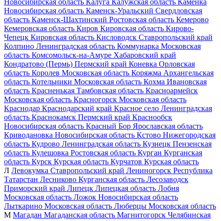
Новосибирская область
Калуга
Калужская область
Каменка
Новосибирская область
Каменск-Уральский
Свердловская
область
Каменск-Шахтинский
Ростовская область
Кемерово
Кемеровская область
Киров
Кировская область
Кирово-
Чепецк
Кировская область
Кисловодск
Ставропольский край
Колпино
Ленинградская область
Коммунарка
Московская
область
Комсомольск-на-Амуре
Хабаровский край
Кондратово (Пермь)
Пермский край
Коневка
Орловская
область
Королев
Московская область
Коряжма
Архангельская
область
Котельники
Московская область
Кохма
Ивановская
область
Красненькая
Тамбовская область
Красноармейск
Московская область
Красногорск
Московская область
Краснодар
Краснодарский край
Красное село
Ленинградская
область
Краснокамск
Пермский край
Краснообск
Новосибирская область
Красный Бор
Ярославская область
Криводановка
Новосибирская область
Кстово
Нижегородская
область
Кудрово
Ленинградская область
Кузнецк
Пензенская
область
Кулешовка
Ростовская область
Курган
Курганская
область
Курск
Курская область
Курчатов
Курская область
Л
Левокумка
Ставропольский край
Лениногорск
Республика
Татарстан
Лесниково
Курганская область
Лесозаводск
Приморский край
Липецк
Липецкая область
Лобня
Московская область
Ложок
Новосибирская область
Лыткарино
Московская область
Люберцы
Московская область
М
Магадан
Магаданская область
Магнитогорск
Челябинская