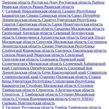
Тверская область
Ростов-на-Дону
Ростовская область
Рыбное
Рязанская область
Рязань
Рязанская область
С
Садовый
Новосибирская область
Салават
Республика
Башкортостан
Самара
Самарская область
Санкт-Петербург
Ленинградская область
Сарапул
Удмуртская Республика
Саратов
Саратовская область
Саров
Нижегородская область
Сафоново
Смоленская область
Сахарово
Московская область
Свободный
Амурская область
Северный
Белгородская
область
Северодвинск
Архангельская область
Сергиев Посад
Московская область
Серпухов
Московская область
Сестрорецк
Ленинградская область
Сизево
Удмуртская Республика
Слободской
Кировская область
Смоленск
Смоленская область
Совхоза Рязанский
Рязанская область
Совхозный
Свердловская область
Соликамск
Пермский край
Солнечногорск
Московская область
Солнечный
Хабаровский
край
Сорочинск
Оренбургская область
Сосновый Бор
Ленинградская область
Сочи
Краснодарский край
Ставрополь
Ставропольский край
Старцево
Орловская область
Старые
Кены
Удмуртская Республика
Стерлитамак
Республика
Башкортостан
Столбово
Московская область
Столовое
Тамбовская область
Строитель_б
Белгородская область
Строитель_Т
Тамбовская область
Ступино
Московская
область
Суздаль
Владимирская область
Сургут
ХМАО
Сырково
Новгородская область
Т
Таганрог
Ростовская область
Тамбов
Тамбовская область