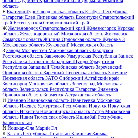
область
Дудинка
Красноярский край
Дядьково
Рязанская
область
Е
Екатеринбург
Свердловская область
Елабуга
Республика
Татарстан
Елец
Липецкая область
Ессентуки
Ставропольский
край
Ессентукская
Ставропольский край
Ж
Железноводск
Ставропольский край
Железногорск
Курская
область
Железнодорожный
Московская область
Жигулевск
Самарская область
Жилина
Орловская область
Жуковка-3
Московская область
Жуковский
Московская область
З
Завода Мосрентген
Московская область
Заводской
Ростовская область
Завьялово
Удмуртская Республика
Заинск
Республика Татарстан
Западные Шунды
Удмуртская
Республика
Западный
Челябинская область
Зареченский
Орловская область
Заречный
Пензенская область
Засечное
Пензенская область
ЗАТО Сибирский
Алтайский край
Звенигород
Московская область
Зеленоград
Московская
область
Зеленодольск
Республика Татарстан
Знаменка
Орловская область
Знаменск
Астраханская область
И
Иваново
Ивановская область
Ивантеевка
Московская
область
Ижевск
Удмуртская Республика
Иркутск
Иркутская
область
Искитим
Новосибирская область
Истра
Московская
область
Ишим
Тюменская область
Ишимбай
Республика
Башкортостан
Й
Йошкар-Ола
Марий Эл
К
Казань
Республика Татарстан
Каинская Заимка