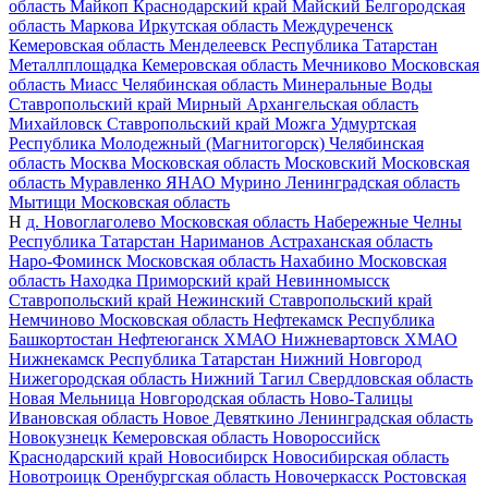
область
Майкоп
Краснодарский край
Майский
Белгородская
область
Маркова
Иркутская область
Междуреченск
Кемеровская область
Менделеевск
Республика Татарстан
Металлплощадка
Кемеровская область
Мечниково
Московская
область
Миасс
Челябинская область
Минеральные Воды
Ставропольский край
Мирный
Архангельская область
Михайловск
Ставропольский край
Можга
Удмуртская
Республика
Молодежный (Магнитогорск)
Челябинская
область
Москва
Московская область
Московский
Московская
область
Муравленко
ЯНАО
Мурино
Ленинградская область
Мытищи
Московская область
Н
д. Новоглаголево
Московская область
Набережные Челны
Республика Татарстан
Нариманов
Астраханская область
Наро-Фоминск
Московская область
Нахабино
Московская
область
Находка
Приморский край
Невинномысск
Ставропольский край
Нежинский
Ставропольский край
Немчиново
Московская область
Нефтекамск
Республика
Башкортостан
Нефтеюганск
ХМАО
Нижневартовск
ХМАО
Нижнекамск
Республика Татарстан
Нижний Новгород
Нижегородская область
Нижний Тагил
Свердловская область
Новая Мельница
Новгородская область
Ново-Талицы
Ивановская область
Новое Девяткино
Ленинградская область
Новокузнецк
Кемеровская область
Новороссийск
Краснодарский край
Новосибирск
Новосибирская область
Новотроицк
Оренбургская область
Новочеркасск
Ростовская