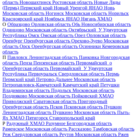
область
Новошахтинск
Ростовская область
Новые Ляды
(Пермь)
Пермский край
Новый Уренгой
ЯНАО
Новь
Московская область
Ногинск
Московская область
Норильск
Красноярский край
Ноябрьск
ЯНАО
Нягань
ХМАО
О
Образцово
Орловская область
Обь
Новосибирская область
Одинцово
Московская область
Октябрьский_У
Удмуртская
Республика
Омск
Омская область
Орел
Орловская область
Оренбург
Оренбургская область
Орехово-Зуево
Московская
область
Орск
Оренбургская область
Осинники
Кемеровская
область
П
Павловск
Ленинградская область
Панковка
Новгородская
область
Пенза
Пензенская область
Первомайский_о
Оренбургская область
Первомайский_У
Удмуртская
Республика
Первоуральск
Свердловская область
Пермь
Пермский край
Петрово-Дальнее
Московская область
Петропавловск-Камчатский
Камчатский край
Петушки
Владимирская область
Подольск
Московская область
Поздняково
Московская область
Пойковский
ХМАО
Приволжский
Саратовская область
Пригородный
Оренбургская область
Псков
Псковская область
Пушкин
Ленинградская область
Пушкино
Московская область
Пыть-
Ях
ХМАО
Пятигорск
Ставропольский край
Р
Радужный
ХМАО
Разумное
Белгородская область
Раменское
Московская область
Рассказово
Тамбовская область
Реж
Свердловская область
Реутов
Московская область
Ржев