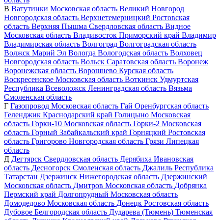
В
Ватутинки
Московская область
Великий Новгород
Новгородская область
Верхнетемерницкий
Ростовская
область
Верхняя Пышма
Свердловская область
Видное
Московская область
Владивосток
Приморский край
Владимир
Владимирская область
Волгоград
Волгоградская область
Волжск
Марий Эл
Вологда
Вологодская область
Волховец
Новгородская область
Вольск
Саратовская область
Воронеж
Воронежская область
Ворошнево
Курская область
Воскресенское
Московская область
Воткинск
Удмуртская
Республика
Всеволожск
Ленинградская область
Вязьма
Смоленская область
Г
Газопровод
Московская область
Гай
Оренбургская область
Геленджик
Краснодарский край
Голицыно
Московская
область
Горки-10
Московская область
Горки-2
Московская
область
Горный
Забайкальский край
Горняцкий
Ростовская
область
Григорово
Новгородская область
Грязи
Липецкая
область
Д
Дегтярск
Свердловская область
Дерябиха
Ивановская
область
Десногорск
Смоленская область
Джалиль
Республика
Татарстан
Дзержинск
Нижегородская область
Дзержинский
Московская область
Дмитров
Московская область
Добрянка
Пермский край
Долгопрудный
Московская область
Домодедово
Московская область
Донецк
Ростовская область
Дубовое
Белгородская область
Дударева (Тюмень)
Тюменская