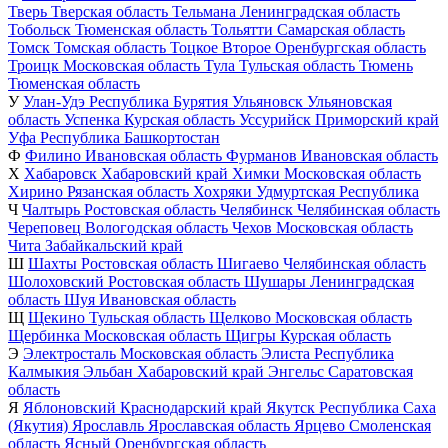
Тверь
Тверская область
Тельмана
Ленинградская область
Тобольск
Тюменская область
Тольятти
Самарская область
Томск
Томская область
Тоцкое Второе
Оренбургская область
Троицк
Московская область
Тула
Тульская область
Тюмень
Тюменская область
У
Улан-Удэ
Республика Бурятия
Ульяновск
Ульяновская
область
Успенка
Курская область
Уссурийск
Приморский край
Уфа
Республика Башкортостан
Ф
Филино
Ивановская область
Фурманов
Ивановская область
Х
Хабаровск
Хабаровский край
Химки
Московская область
Хирино
Рязанская область
Хохряки
Удмуртская Республика
Ч
Чалтырь
Ростовская область
Челябинск
Челябинская область
Череповец
Вологодская область
Чехов
Московская область
Чита
Забайкальский край
Ш
Шахты
Ростовская область
Шигаево
Челябинская область
Шолоховский
Ростовская область
Шушары
Ленинградская
область
Шуя
Ивановская область
Щ
Щекино
Тульская область
Щелково
Московская область
Щербинка
Московская область
Щигры
Курская область
Э
Электросталь
Московская область
Элиста
Республика
Калмыкия
Эльбан
Хабаровский край
Энгельс
Саратовская
область
Я
Яблоновский
Краснодарский край
Якутск
Республика Саха
(Якутия)
Ярославль
Ярославская область
Ярцево
Смоленская
область
Ясный
Оренбургская область