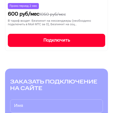
Промо период
2
мес
600
руб/мес
1050
руб/мес
В тариф входят: Безлимит на мессенджеры (необходимо
подключить в Мой МТС за 0), Безлимит на соц…
Подключить
ЗАКАЗАТЬ ПОДКЛЮЧЕНИЕ
НА САЙТЕ