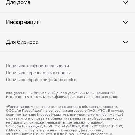
Для дома
Информация
Для бизнеса
Политика конфиденциальности
Политика персональных данных
Политика обработки файлов cookie
mts-gpon.ru – Официальный дилер услуг ПАО МТС. Домашний
Интернет, ТВ от ПАО МТС. Официальная заявка на Подключение.
«Единственным пользователем доменного mts-gpon.ru является
ООО „Ай Провайдер“ на основании договора с ПАО „МТС“. В случае,
если третье лицо (правообладатель или уполномоченное им лицо)
считает, что его права на объект интеллектуальной собственности
нарушаются, он может направить претензию по адресу:
ООО „Ай Провайдер“, ОГРН: 1127747241896, ИНН: 7721778777 (115162,
г. Москва, вн. тер. г. муниципальный округ Даниловский,
ул. Люсиновская, д. 70, стр. 1) и по e-mail: (info@i-provider.ru)».