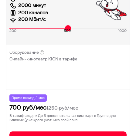
2000 минут
200 каналов
200
Мбит/с
200
500
1000
Оборудование
Онлайн-кинотеатр KION в тарифе
Промо период
2
мес
700
руб/мес
1250
руб/мес
В тариф входят: До 5 дополнительных сим-карт в Группе для
Близких (у каждого учатника свой паке…