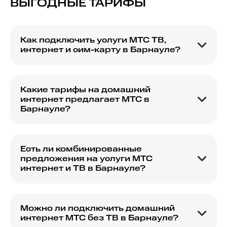
ВЫГОДНЫЕ ТАРИФЫ
Как подключить услуги МТС ТВ,
интернет и сим-карту в Барнауле?
Чтобы подключить МТС ТВ, интернет и сим-
карту в Барнауле, выберите подходящий тариф
на нашем сайте и оформите заявку на
Какие тарифы на домашний
подключение. Наш специалист свяжется с вами
интернет предлагает МТС в
для уточнения деталей.
Барнауле?
Наши тарифные планы на домашний интернет в
Барнауле включают различные варианты
скорости и объема трафика. Подберите
Есть ли комбинированные
оптимальный для себя вариант на нашем сайте.
предложения на услуги МТС
интернет и ТВ в Барнауле?
Да, мы предлагаем комбинированные пакеты,
которые включают интернет и ТВ.
Ознакомьтесь с предложениями на нашем
Можно ли подключить домашний
сайте и выберите наиболее подходящее.
интернет МТС без ТВ в Барнауле?