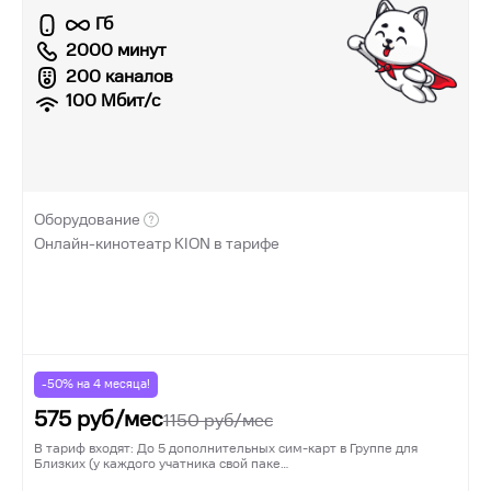
Гб
2000 минут
200 каналов
100
Мбит/с
Оборудование
Онлайн-кинотеатр KION в тарифе
-50% на
4
месяца!
575
руб/мес
1150
руб/мес
В тариф входят: До 5 дополнительных сим-карт в Группе для
Близких (у каждого учатника свой паке…