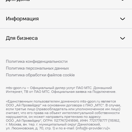
Информация
Для бизнеса
Политика конфиденциальности
Политика персональных данных
Политика обработки файлов cookie
mts-gpon.ru – Официальный дилер услуг ПАО МТС. Домашний
Интернет, ТВ от ПАО МТС. Официальная заявка на Подключение.
«Единственным пользователем доменного mts-gpon.ru является
ООО „Ай Провайдер“ на основании договора с ПАО „МТС“. В случае,
если третье лицо (правообладатель или уполномоченное им лицо)
считает, что его права на объект интеллектуальной собственности
нарушаются, он может направить претензию по адресу:
ООО „Ай Провайдер“, ОГРН: 1127747241896, ИНН: 7721778777 (115162,
г. Москва, вн. тер. г. муниципальный округ Даниловский,
ул. Люсиновская, д. 70, стр. 1) и по e-mail: (info@i-provider.ru)».