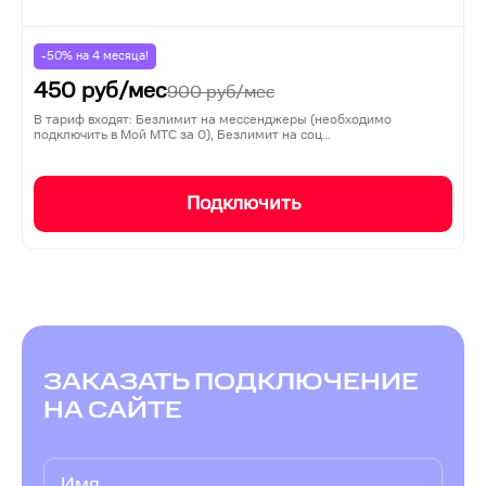
-50% на
4
месяца!
450
руб/мес
900
руб/мес
В тариф входят: Безлимит на мессенджеры (необходимо
подключить в Мой МТС за 0), Безлимит на соц…
Подключить
ЗАКАЗАТЬ ПОДКЛЮЧЕНИЕ
НА САЙТЕ