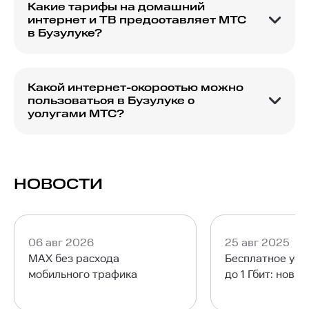
Какие тарифы на домашний
интернет и ТВ предоставляет МТС
в Бузулуке?
МТС предлагает различные тарифы для
домашнего интернета и ТВ, которые могут
включать определенный объем трафика,
Какой интернет-скоростью можно
скорость интернета и количество доступных
пользоваться в Бузулуке с
каналов цифрового ТВ.
услугами МТС?
Скорость интернета от МТС в Бузулуке зависит
от выбранного тарифного плана. У операторов
всегда можно уточнить информацию о скорости
перед подключением.
НОВОСТИ
06 авг 2026
25 авг 2025
MAX без расхода
Бесплатное уск
мобильного трафика
до 1 Гбит: нова