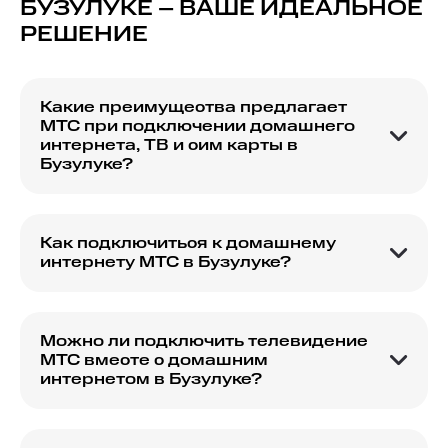
БУЗУЛУКЕ – ВАШЕ ИДЕАЛЬНОЕ
РЕШЕНИЕ
Какие преимущества предлагает
МТС при подключении домашнего
интернета, ТВ и сим карты в
Бузулуке?
При подключении комплекта от МТС в Бузулуке
вы получаете возможность сэкономить на
услугах, воспользоваться современными
Как подключиться к домашнему
технологиями связи, а также получить
интернету МТС в Бузулуке?
выгодные условия по тарифам.
Для подключения домашнего интернета МТС в
Бузулуке нужно оставить заявку на сайте или
связаться с оператором для уточнения
Можно ли подключить телевидение
доступных тарифов и сроков подключения.
МТС вместе с домашним
интернетом в Бузулуке?
Да, в Бузулуке доступно подключение как
интернета, так и цифрового телевидения от
МТС в составе единого пакета услуг.