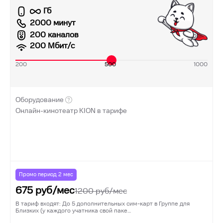
Гб
2000 минут
200 каналов
200
Мбит/с
200
500
1000
Оборудование
Онлайн-кинотеатр KION в тарифе
Промо период
2
мес
675
руб/мес
1200
руб/мес
В тариф входят: До 5 дополнительных сим-карт в Группе для
Близких (у каждого учатника свой паке…