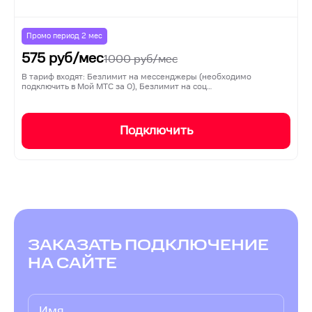
Промо период
2
мес
575
руб/мес
1000
руб/мес
В тариф входят: Безлимит на мессенджеры (необходимо
подключить в Мой МТС за 0), Безлимит на соц…
Подключить
ЗАКАЗАТЬ ПОДКЛЮЧЕНИЕ
НА САЙТЕ