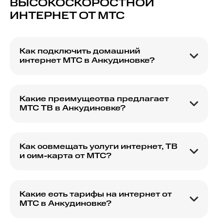
ВЫСОКОСКОРОСТНОЙ
ИНТЕРНЕТ ОТ МТС
Как подключить домашний
интернет МТС в Анкудиновке?
Чтобы подключить домашний интернет МТС в
Анкудиновке, выберите подходящий тариф на
сайте и оставьте заявку на подключение.
Какие преимущества предлагает
МТС ТВ в Анкудиновке?
МТС ТВ в Анкудиновке предлагает широкий
выбор каналов в высоком качестве и доступ к
эксклюзивному видеоконтенту.
Как совмещать услуги интернет, ТВ
и сим-карта от МТС?
Вы можете выбрать комбинированный пакет
услуг, который включает домашний интернет,
телевидение и связь по выгодной цене.
Какие есть тарифы на интернет от
МТС в Анкудиновке?
На сайте представлены различные тарифы от