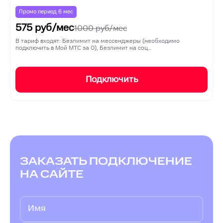
Промо период
6
мес
575
руб/мес
1000
руб/мес
В тариф входят: Безлимит на мессенджеры (необходимо
подключить в Мой МТС за 0), Безлимит на соц…
Подключить
ЗАКАЗАТЬ ПОДКЛЮЧЕНИЕ
НА САЙТЕ