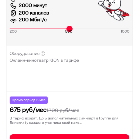
2000 минут
200 каналов
200
Мбит/с
200
500
1000
Оборудование
Онлайн-кинотеатр KION в тарифе
Промо период
6
мес
675
руб/мес
1200
руб/мес
В тариф входят: До 5 дополнительных сим-карт в Группе для
Близких (у каждого учатника свой паке…