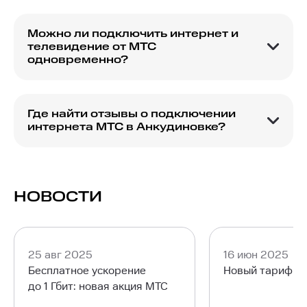
МТС на домашний интернет в Анкудиновке,
которые можно выбрать в зависимости от
Можно ли подключить интернет и
ваших потребностей.
телевидение от МТС
одновременно?
Да, можно подключить интернет и телевидение
от МТС с возможностью выбора
комбинированных тарифов.
Где найти отзывы о подключении
интернета МТС в Анкудиновке?
Отзывы о подключении интернета МТС в
Анкудиновке можно найти на сайте в разделе
пользовательских отзывов.
НОВОСТИ
25 авг 2025
16 июн 2025
Бесплатное ускорение
Новый тариф М
до 1 Гбит: новая акция МТС