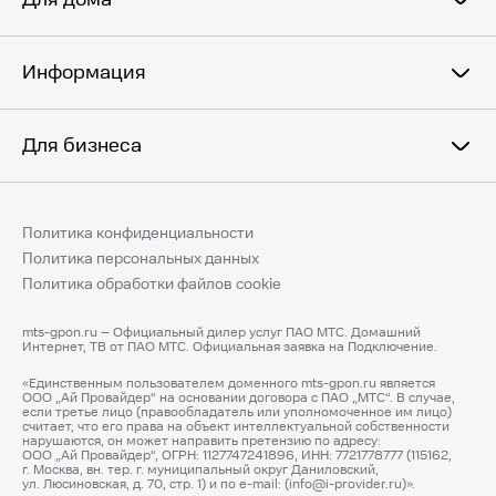
Информация
Для бизнеса
Политика конфиденциальности
Политика персональных данных
Политика обработки файлов cookie
mts-gpon.ru – Официальный дилер услуг ПАО МТС. Домашний
Интернет, ТВ от ПАО МТС. Официальная заявка на Подключение.
«Единственным пользователем доменного mts-gpon.ru является
ООО „Ай Провайдер“ на основании договора с ПАО „МТС“. В случае,
если третье лицо (правообладатель или уполномоченное им лицо)
считает, что его права на объект интеллектуальной собственности
нарушаются, он может направить претензию по адресу:
ООО „Ай Провайдер“, ОГРН: 1127747241896, ИНН: 7721778777 (115162,
г. Москва, вн. тер. г. муниципальный округ Даниловский,
ул. Люсиновская, д. 70, стр. 1) и по e-mail: (info@i-provider.ru)».