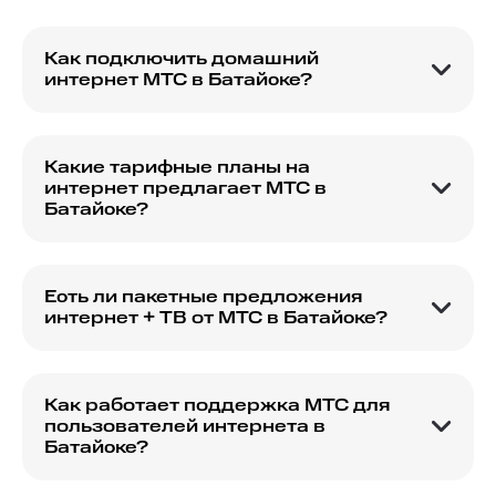
Как подключить домашний
интернет МТС в Батайске?
Вы можете подключить домашний интернет
МТС в Батайске, оставив заявку на сайте или
посетив ближайший офис МТС.
Какие тарифные планы на
интернет предлагает МТС в
Батайске?
МТС предлагает разнообразные тарифные
планы на интернет в Батайске, подходящие для
разных нужд и бюджетов.
Есть ли пакетные предложения
интернет + ТВ от МТС в Батайске?
Да, в Батайске доступны пакетные
предложения от МТС, включающие интернет и
цифровое ТВ.
Как работает поддержка МТС для
пользователей интернета в
Батайске?
Пользователи МТС в Батайске могут
обратиться за поддержкой через горячую