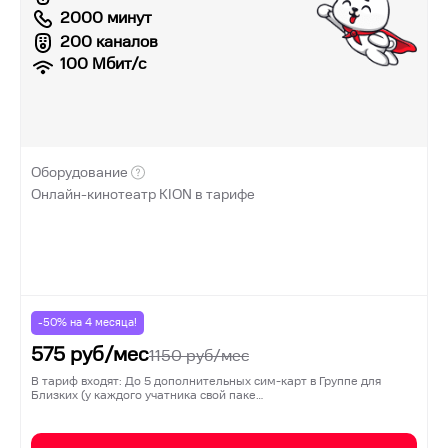
2000 минут
200 каналов
100
Мбит/с
Оборудование
Онлайн-кинотеатр KION в тарифе
-50% на
4
месяца!
575
руб/мес
1150
руб/мес
В тариф входят: До 5 дополнительных сим-карт в Группе для
Близких (у каждого учатника свой паке…