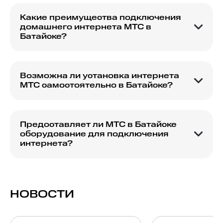
линию, чат или в офисе.
Какие преимущества подключения
домашнего интернета МТС в
Батайске?
Преимущества включают в себя стабильное
соединение, высокую скорость и различные
акционные предложения.
Возможна ли установка интернета
МТС самостоятельно в Батайске?
Самостоятельная установка возможна; все
необходимые инструкции предоставляются при
заключении договора.
Предоставляет ли МТС в Батайске
оборудование для подключения
интернета?
МТС предоставляет необходимое
оборудование для подключения интернета в
аренду или продажу.
НОВОСТИ