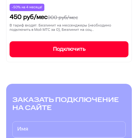
-50% на
4
месяца!
450
руб/мес
900
руб/мес
В тариф входят: Безлимит на мессенджеры (необходимо
подключить в Мой МТС за 0), Безлимит на соц…
Подключить
ЗАКАЗАТЬ ПОДКЛЮЧЕНИЕ
НА САЙТЕ