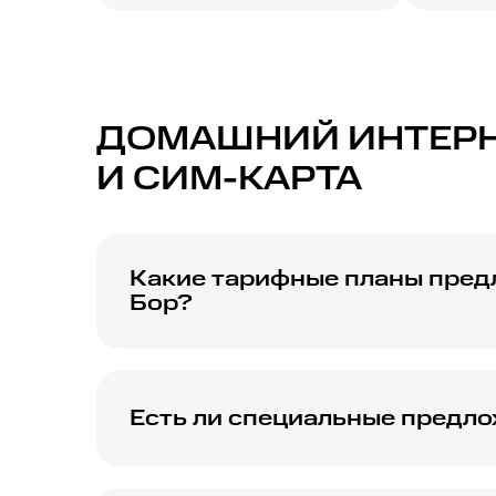
ДОМАШНИЙ ИНТЕРНЕ
И СИМ-КАРТА
Какие тарифные планы пред
Бор?
МТС предлагает различные тарифные план
пакеты с высокой скоростью и дополнениям
Есть ли специальные предло
В городе Бор МТС может предлагать специ
подключение или льготные условия на пер