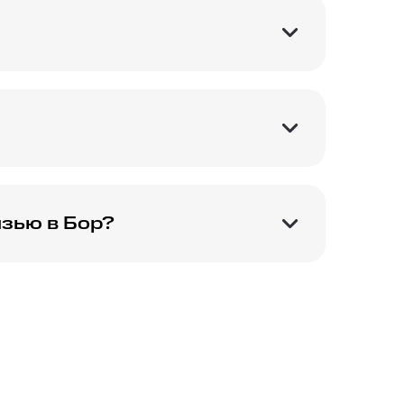
ции для комфортного
тернету и набор
зью в Бор?
лючении домашнего