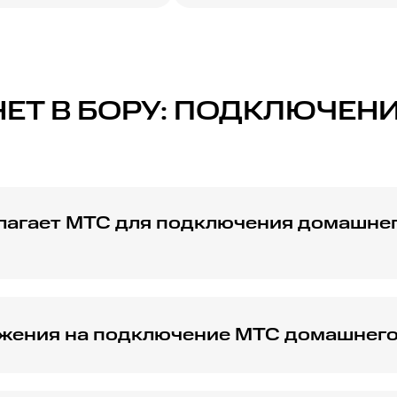
Т В БОРУ: ПОДКЛЮЧЕНИЕ
лагает МТС для подключения домашнег
ы для подключения домашнего интернета в городе Бор, 
и в виде услуг ТВ и мобильной связи.
жения на подключение МТС домашнего 
альные акционные предложения для новых абонентов, вкл
вые месяцы использования.