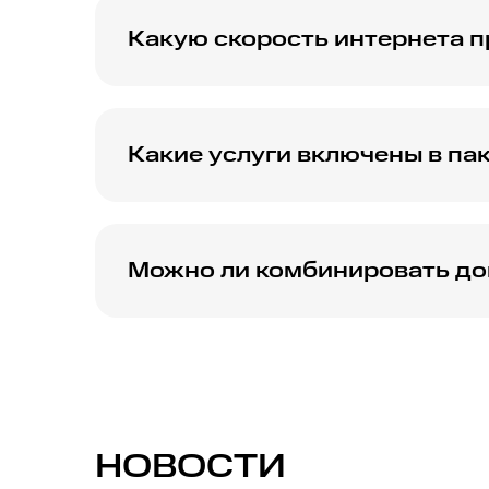
Какую скорость интернета п
МТС предлагает домашний интернет в Бор
пользования интернетом и просмотра онла
Какие услуги включены в пак
Пакет 'МТС интернет и ТВ' в Бор обычно в
популярных телеканалов.
Можно ли комбинировать до
Да, МТС предлагает возможности комбини
интернета и мобильной связи в Бор.
НОВОСТИ