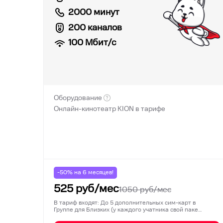
2000 минут
200 каналов
100
Мбит/с
Оборудование
Онлайн-кинотеатр KION в тарифе
-50% на
6
месяцев!
525
руб/мес
1050
руб/мес
В тариф входят: До 5 дополнительных сим-карт в
Группе для Близких (у каждого учатника свой паке…