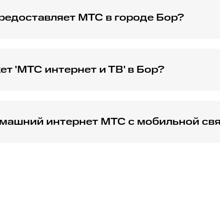
редоставляет МТС в городе Бор?
 с различными скоростями, включая высокоскоростные оп
йн ТВ.
ет 'МТС интернет и ТВ' в Бор?
ключает в себя доступ к высокоскоростному домашнему ин
машний интернет МТС с мобильной свя
рования услуг, предоставляя выгодные условия при подк