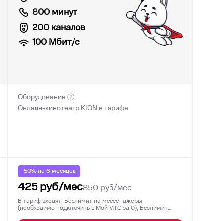
800 минут
200 каналов
100
Мбит/с
Оборудование
Онлайн-кинотеатр KION в тарифе
-50% на
6
месяцев!
425
руб/мес
850
руб/мес
В тариф входят: Безлимит на мессенджеры
(необходимо подключить в Мой МТС за 0), Безлимит
на соц…