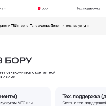
ма
Бор
Тех. поддержка
рнет и ТВ
Интернет
Телевидение
Дополнительные услуги
В БОРУ
ет ознакомиться с контактной
я с нами
оненты)
Тех. поддержка 
м/услугам МТС или
Связь с тех. поддержко