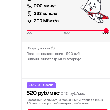
900 минут
233 канала
200
Мбит/с
200
500
1000
Оборудование
Платное подключение -
500
руб
Онлайн-кинотеатр KION в тарифе
-50% на
2
месяца!
520
руб/мес
1040
руб/мес
Настоящий Безлимит на мобильный интернет с Кубик
2.0, высокоскоростной интернет, мобильная…