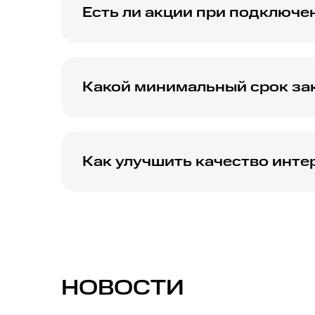
Есть ли акции при подключе
МТС регулярно проводит акции и специаль
Апрелевке.
Какой минимальный срок зак
Минимальный срок договора может варьиро
информацию при подключении.
Как улучшить качество инте
Для улучшения качества интернета реком
оборудования и, при необходимости, обра
НОВОСТИ