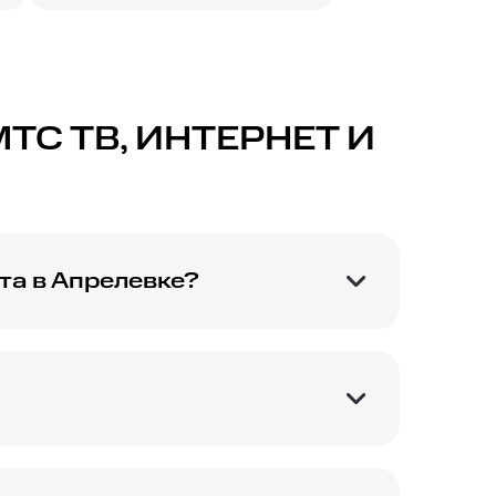
С ТВ, ИНТЕРНЕТ И
та в Апрелевке?
зью, чтобы
ся в ближайший салон