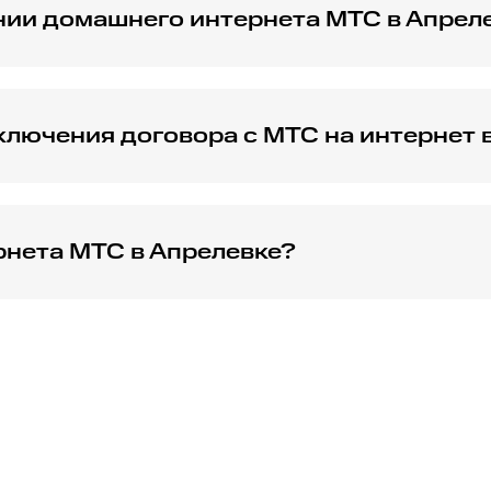
нии домашнего интернета МТС в Апрел
ные предложения для новых абонентов, возможно, есть те
лючения договора с МТС на интернет 
ваться в зависимости от выбранного тарифа, рекомендуе
рнета МТС в Апрелевке?
ендуется использовать современные роутеры, проверять 
титься за поддержкой в МТС.