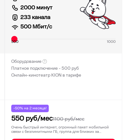
2000 минут
233 канала
500
Мбит/с
500
1000
Оборудование
Платное подключение -
500
руб
Онлайн-кинотеатр KION в тарифе
-50% на
2
месяца!
550
руб/мес
1100
руб/мес
Очень быстрый интернет, огромный пакет мобильной
связи с безлимитными ГБ, группа для близких за…