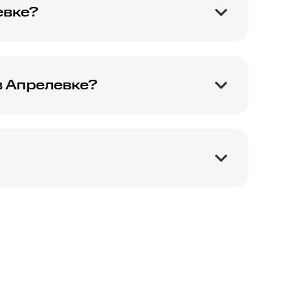
евке?
кущие акции в
в Апрелевке?
тся уточнить эту
настройки