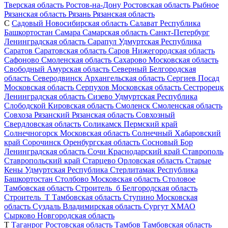
Тверская область
Ростов-на-Дону
Ростовская область
Рыбное
Рязанская область
Рязань
Рязанская область
С
Садовый
Новосибирская область
Салават
Республика
Башкортостан
Самара
Самарская область
Санкт-Петербург
Ленинградская область
Сарапул
Удмуртская Республика
Саратов
Саратовская область
Саров
Нижегородская область
Сафоново
Смоленская область
Сахарово
Московская область
Свободный
Амурская область
Северный
Белгородская
область
Северодвинск
Архангельская область
Сергиев Посад
Московская область
Серпухов
Московская область
Сестрорецк
Ленинградская область
Сизево
Удмуртская Республика
Слободской
Кировская область
Смоленск
Смоленская область
Совхоза Рязанский
Рязанская область
Совхозный
Свердловская область
Соликамск
Пермский край
Солнечногорск
Московская область
Солнечный
Хабаровский
край
Сорочинск
Оренбургская область
Сосновый Бор
Ленинградская область
Сочи
Краснодарский край
Ставрополь
Ставропольский край
Старцево
Орловская область
Старые
Кены
Удмуртская Республика
Стерлитамак
Республика
Башкортостан
Столбово
Московская область
Столовое
Тамбовская область
Строитель_б
Белгородская область
Строитель_Т
Тамбовская область
Ступино
Московская
область
Суздаль
Владимирская область
Сургут
ХМАО
Сырково
Новгородская область
Т
Таганрог
Ростовская область
Тамбов
Тамбовская область