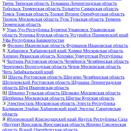
Тверь
Тверская область
Тельмана
Ленинградская область
Тобольск
Тюменская область
Тольятти
Самарская область
Томск
Томская область
Тоцкое Второе
Оренбургская область
Троицк
Московская область
Тула
Тульская область
Тюмень
Тюменская область
У
Улан-Удэ
Республика Бурятия
Ульяновск
Ульяновская
область
Успенка
Курская область
Уссурийск
Приморский край
Уфа
Республика Башкортостан
Ф
Филино
Ивановская область
Фурманов
Ивановская область
Х
Хабаровск
Хабаровский край
Химки
Московская область
Хирино
Рязанская область
Хохряки
Удмуртская Республика
Ч
Чалтырь
Ростовская область
Челябинск
Челябинская область
Череповец
Вологодская область
Чехов
Московская область
Чита
Забайкальский край
Ш
Шахты
Ростовская область
Шигаево
Челябинская область
Шолоховский
Ростовская область
Шушары
Ленинградская
область
Шуя
Ивановская область
Щ
Щекино
Тульская область
Щелково
Московская область
Щербинка
Московская область
Щигры
Курская область
Э
Электросталь
Московская область
Элиста
Республика
Калмыкия
Эльбан
Хабаровский край
Энгельс
Саратовская
область
Я
Яблоновский
Краснодарский край
Якутск
Республика Саха
(Якутия)
Ярославль
Ярославская область
Ярцево
Смоленская
область
Ясный
Оренбургская область