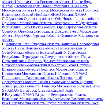
область
Новошахтинск
Ростовская область
Новые Ляды
(Пермь)
Пермский край
Новый Уренгой
ЯНАО
Новь
Московская область
Ногинск
Московская область
Норильск
Красноярский край
Ноябрьск
ЯНАО
Нягань
ХМАО
О
Образцово
Орловская область
Обь
Новосибирская область
Одинцово
Московская область
Октябрьский_У
Удмуртская
Республика
Омск
Омская область
Орел
Орловская область
Оренбург
Оренбургская область
Орехово-Зуево
Московская
область
Орск
Оренбургская область
Осинники
Кемеровская
область
П
Павловск
Ленинградская область
Панковка
Новгородская
область
Пенза
Пензенская область
Первомайский_о
Оренбургская область
Первомайский_У
Удмуртская
Республика
Первоуральск
Свердловская область
Пермь
Пермский край
Петрово-Дальнее
Московская область
Петропавловск-Камчатский
Камчатский край
Петушки
Владимирская область
Подольск
Московская область
Поздняково
Московская область
Пойковский
ХМАО
Приволжский
Саратовская область
Пригородный
Оренбургская область
Псков
Псковская область
Пушкин
Ленинградская область
Пушкино
Московская область
Пыть-
Ях
ХМАО
Пятигорск
Ставропольский край
Р
Радужный
ХМАО
Разумное
Белгородская область
Раменское
Московская область
Рассказово
Тамбовская область
Реж
Свердловская область
Реутов
Московская область
Ржев