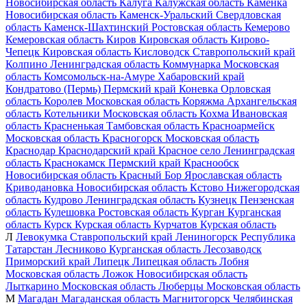
Новосибирская область
Калуга
Калужская область
Каменка
Новосибирская область
Каменск-Уральский
Свердловская
область
Каменск-Шахтинский
Ростовская область
Кемерово
Кемеровская область
Киров
Кировская область
Кирово-
Чепецк
Кировская область
Кисловодск
Ставропольский край
Колпино
Ленинградская область
Коммунарка
Московская
область
Комсомольск-на-Амуре
Хабаровский край
Кондратово (Пермь)
Пермский край
Коневка
Орловская
область
Королев
Московская область
Коряжма
Архангельская
область
Котельники
Московская область
Кохма
Ивановская
область
Красненькая
Тамбовская область
Красноармейск
Московская область
Красногорск
Московская область
Краснодар
Краснодарский край
Красное село
Ленинградская
область
Краснокамск
Пермский край
Краснообск
Новосибирская область
Красный Бор
Ярославская область
Криводановка
Новосибирская область
Кстово
Нижегородская
область
Кудрово
Ленинградская область
Кузнецк
Пензенская
область
Кулешовка
Ростовская область
Курган
Курганская
область
Курск
Курская область
Курчатов
Курская область
Л
Левокумка
Ставропольский край
Лениногорск
Республика
Татарстан
Лесниково
Курганская область
Лесозаводск
Приморский край
Липецк
Липецкая область
Лобня
Московская область
Ложок
Новосибирская область
Лыткарино
Московская область
Люберцы
Московская область
М
Магадан
Магаданская область
Магнитогорск
Челябинская