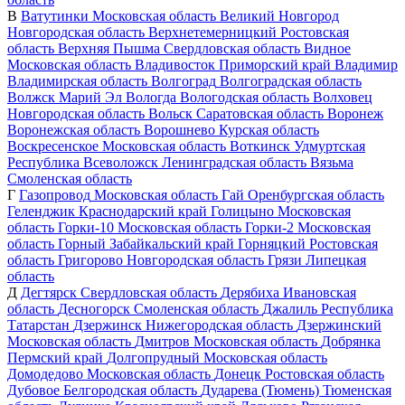
В
Ватутинки
Московская область
Великий Новгород
Новгородская область
Верхнетемерницкий
Ростовская
область
Верхняя Пышма
Свердловская область
Видное
Московская область
Владивосток
Приморский край
Владимир
Владимирская область
Волгоград
Волгоградская область
Волжск
Марий Эл
Вологда
Вологодская область
Волховец
Новгородская область
Вольск
Саратовская область
Воронеж
Воронежская область
Ворошнево
Курская область
Воскресенское
Московская область
Воткинск
Удмуртская
Республика
Всеволожск
Ленинградская область
Вязьма
Смоленская область
Г
Газопровод
Московская область
Гай
Оренбургская область
Геленджик
Краснодарский край
Голицыно
Московская
область
Горки-10
Московская область
Горки-2
Московская
область
Горный
Забайкальский край
Горняцкий
Ростовская
область
Григорово
Новгородская область
Грязи
Липецкая
область
Д
Дегтярск
Свердловская область
Дерябиха
Ивановская
область
Десногорск
Смоленская область
Джалиль
Республика
Татарстан
Дзержинск
Нижегородская область
Дзержинский
Московская область
Дмитров
Московская область
Добрянка
Пермский край
Долгопрудный
Московская область
Домодедово
Московская область
Донецк
Ростовская область
Дубовое
Белгородская область
Дударева (Тюмень)
Тюменская