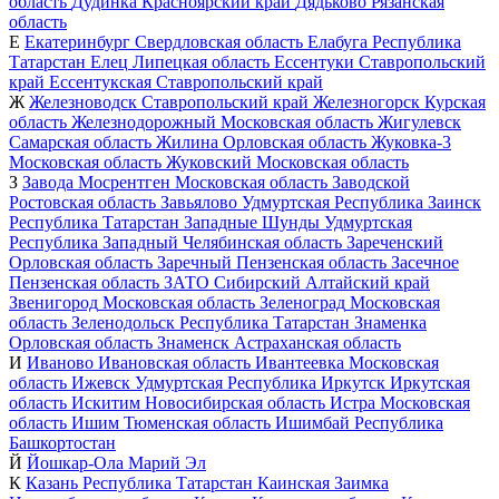
область
Дудинка
Красноярский край
Дядьково
Рязанская
область
Е
Екатеринбург
Свердловская область
Елабуга
Республика
Татарстан
Елец
Липецкая область
Ессентуки
Ставропольский
край
Ессентукская
Ставропольский край
Ж
Железноводск
Ставропольский край
Железногорск
Курская
область
Железнодорожный
Московская область
Жигулевск
Самарская область
Жилина
Орловская область
Жуковка-3
Московская область
Жуковский
Московская область
З
Завода Мосрентген
Московская область
Заводской
Ростовская область
Завьялово
Удмуртская Республика
Заинск
Республика Татарстан
Западные Шунды
Удмуртская
Республика
Западный
Челябинская область
Зареченский
Орловская область
Заречный
Пензенская область
Засечное
Пензенская область
ЗАТО Сибирский
Алтайский край
Звенигород
Московская область
Зеленоград
Московская
область
Зеленодольск
Республика Татарстан
Знаменка
Орловская область
Знаменск
Астраханская область
И
Иваново
Ивановская область
Ивантеевка
Московская
область
Ижевск
Удмуртская Республика
Иркутск
Иркутская
область
Искитим
Новосибирская область
Истра
Московская
область
Ишим
Тюменская область
Ишимбай
Республика
Башкортостан
Й
Йошкар-Ола
Марий Эл
К
Казань
Республика Татарстан
Каинская Заимка