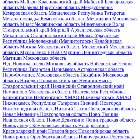
область
Майкоп
Краснодарский край
Майский
Белгородская
область
Маркова
Иркутская область
Междуреченск
Кемеровская область
Менделеевск
Республика Татарстан
Металлплощадка
Кемеровская область
Мечниково
Московская
область
Миасс
Челябинская область
Минеральные Воды
Ставропольский край
Мирный
Архангельская область
Михайловск
Ставропольский край
Можга
Удмуртская
Республика
Молодежный (Магнитогорск)
Челябинская
область
Москва
Московская область
Московский
Московская
область
Муравленко
ЯНАО
Мурино
Ленинградская область
Мытищи
Московская область
Н
д. Новоглаголево
Московская область
Набережные Челны
Республика Татарстан
Нариманов
Астраханская область
Наро-Фоминск
Московская область
Нахабино
Московская
область
Находка
Приморский край
Невинномысск
Ставропольский край
Нежинский
Ставропольский край
Немчиново
Московская область
Нефтекамск
Республика
Башкортостан
Нефтеюганск
ХМАО
Нижневартовск
ХМАО
Нижнекамск
Республика Татарстан
Нижний Новгород
Нижегородская область
Нижний Тагил
Свердловская область
Новая Мельница
Новгородская область
Ново-Талицы
Ивановская область
Новое Девяткино
Ленинградская область
Новокузнецк
Кемеровская область
Новороссийск
Краснодарский край
Новосибирск
Новосибирская область
Новотроицк
Оренбургская область
Новочеркасск
Ростовская