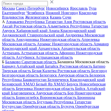
Москва
Санкт-Петербург
Новосибирск
Ярославль
Тула
Екатеринбург
Челябинск
Нижний Новгород
Краснодар
Владивосток
Железногорск
Казань
Сочи
А
Азнакаево
Республика Татарстан
Азов
Ростовская область
Аксай
Ростовская область
Альметьевск
Республика Татарстан
Амурск
Хабаровский край
Анапа
Краснодарский край
Анджиевский
Ставропольский край
Андреевка
Московская
область
Анкудиновка
Нижегородская область
Апрелевка
Московская область
Арзамас
Нижегородская область
Армавир
Краснодарский край
Архангельск
Архангельская область
Астрахань
Астраханская область
Афонино
Нижегородская
область
Ахтубинск
Астраханская область
Б
Балаково
Саратовская область
Балашиха
Московская область
Барнаул
Алтайский край
Батайск
Ростовская область
Батино
Тверская область
Белая Калитва
Ростовская область
Белгород
Белгородская область
Белогорск
Амурская область
Белорецк
Республика Башкортостан
Белореченск
Краснодарский край
Белоярский
ХМАО
Белый Яр
ХМАО
Бердск
Новосибирская
область
Березовка
Нижегородская область
Бийск
Алтайский
край
Благовещенск
Амурская область
Бор
Нижегородская
область
Борисоглебск
Воронежская область
Бронницы
Московская область
Бугульма
Республика Татарстан
Бугуруслан
Оренбургская область
Бузулук
Оренбургская
область