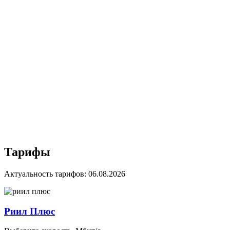
МТС Вай Фай тарифы
Выберите подходящий для вас тариф для создания
беспроводной сети WiFi в доме или в квартире и 
скоростным домашним интернетом без задержек п
Тарифы
Актуальность тарифов: 06.08.2026
Риил Плюс