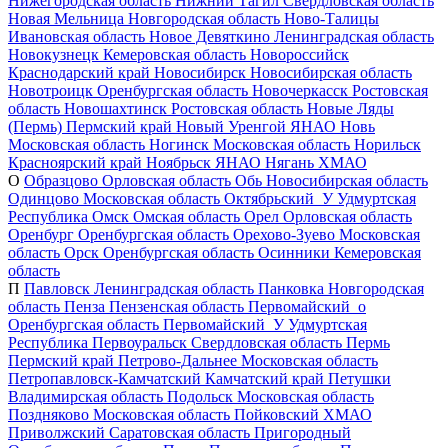
Нижегородская область
Нижний Тагил
Свердловская область
Новая Мельница
Новгородская область
Ново-Талицы
Ивановская область
Новое Девяткино
Ленинградская область
Новокузнецк
Кемеровская область
Новороссийск
Краснодарский край
Новосибирск
Новосибирская область
Новотроицк
Оренбургская область
Новочеркасск
Ростовская
область
Новошахтинск
Ростовская область
Новые Ляды
(Пермь)
Пермский край
Новый Уренгой
ЯНАО
Новь
Московская область
Ногинск
Московская область
Норильск
Красноярский край
Ноябрьск
ЯНАО
Нягань
ХМАО
О
Образцово
Орловская область
Обь
Новосибирская область
Одинцово
Московская область
Октябрьский_У
Удмуртская
Республика
Омск
Омская область
Орел
Орловская область
Оренбург
Оренбургская область
Орехово-Зуево
Московская
область
Орск
Оренбургская область
Осинники
Кемеровская
область
П
Павловск
Ленинградская область
Панковка
Новгородская
область
Пенза
Пензенская область
Первомайский_о
Оренбургская область
Первомайский_У
Удмуртская
Республика
Первоуральск
Свердловская область
Пермь
Пермский край
Петрово-Дальнее
Московская область
Петропавловск-Камчатский
Камчатский край
Петушки
Владимирская область
Подольск
Московская область
Поздняково
Московская область
Пойковский
ХМАО
Приволжский
Саратовская область
Пригородный