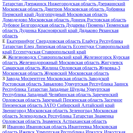
Татарстан
Дзержинск
Нижегородская область
Дзержинский
Московская область
Дмитров
Московская область
Добрянка
Пермский край
Долгопрудный
Московская область
Домодедово
Московская область
Донецк
Ростовская область
Дубовое
Белгородская область
Дударева (Тюмень)
Тюменская
область
Дудинка
Красноярский край
Дядьково
Рязанская
область
Е
Екатеринбург
Свердловская область
Елабуга
Республика
Татарстан
Елец
Липецкая область
Ессентуки
Ставропольский
край
Ессентукская
Ставропольский край
Ж
Железноводск
Ставропольский край
Железногорск
Курская
область
Железнодорожный
Московская область
Жигулевск
Самарская область
Жилина
Орловская область
Жуковка-3
Московская область
Жуковский
Московская область
З
Завода Мосрентген
Московская область
Заводской
Ростовская область
Завьялово
Удмуртская Республика
Заинск
Республика Татарстан
Западные Шунды
Удмуртская
Республика
Западный
Челябинская область
Зареченский
Орловская область
Заречный
Пензенская область
Засечное
Пензенская область
ЗАТО Сибирский
Алтайский край
Звенигород
Московская область
Зеленоград
Московская
область
Зеленодольск
Республика Татарстан
Знаменка
Орловская область
Знаменск
Астраханская область
И
Иваново
Ивановская область
Ивантеевка
Московская
область
Ижевск
Удмуртская Республика
Иркутск
Иркутская