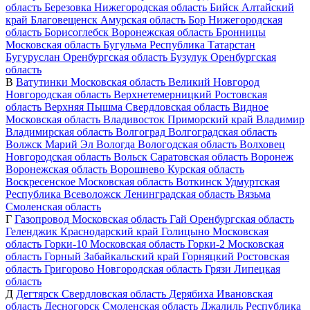
область
Березовка
Нижегородская область
Бийск
Алтайский
край
Благовещенск
Амурская область
Бор
Нижегородская
область
Борисоглебск
Воронежская область
Бронницы
Московская область
Бугульма
Республика Татарстан
Бугуруслан
Оренбургская область
Бузулук
Оренбургская
область
В
Ватутинки
Московская область
Великий Новгород
Новгородская область
Верхнетемерницкий
Ростовская
область
Верхняя Пышма
Свердловская область
Видное
Московская область
Владивосток
Приморский край
Владимир
Владимирская область
Волгоград
Волгоградская область
Волжск
Марий Эл
Вологда
Вологодская область
Волховец
Новгородская область
Вольск
Саратовская область
Воронеж
Воронежская область
Ворошнево
Курская область
Воскресенское
Московская область
Воткинск
Удмуртская
Республика
Всеволожск
Ленинградская область
Вязьма
Смоленская область
Г
Газопровод
Московская область
Гай
Оренбургская область
Геленджик
Краснодарский край
Голицыно
Московская
область
Горки-10
Московская область
Горки-2
Московская
область
Горный
Забайкальский край
Горняцкий
Ростовская
область
Григорово
Новгородская область
Грязи
Липецкая
область
Д
Дегтярск
Свердловская область
Дерябиха
Ивановская
область
Десногорск
Смоленская область
Джалиль
Республика