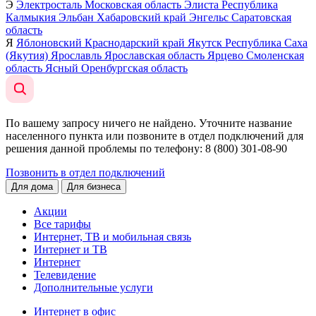
Э
Электросталь
Московская область
Элиста
Республика
Калмыкия
Эльбан
Хабаровский край
Энгельс
Саратовская
область
Я
Яблоновский
Краснодарский край
Якутск
Республика Саха
(Якутия)
Ярославль
Ярославская область
Ярцево
Смоленская
область
Ясный
Оренбургская область
По вашему запросу ничего не найдено. Уточните название
населенного пункта или позвоните в отдел подключений для
решения данной проблемы по телефону
: 8 (800) 301-08-90
Позвонить в отдел подключений
Для дома
Для бизнеса
Акции
Все тарифы
Интернет, ТВ и мобильная связь
Интернет и ТВ
Интернет
Телевидение
Дополнительные услуги
Интернет в офис