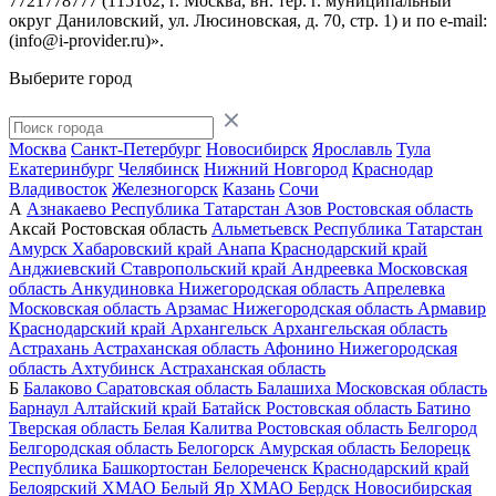
7721778777 (115162, г. Москва, вн. тер. г. муниципальный
округ Даниловский, ул. Люсиновская, д. 70, стр. 1) и по
e-mail:
(info@i-provider.ru)
».
Выберите город
Москва
Санкт-Петербург
Новосибирск
Ярославль
Тула
Екатеринбург
Челябинск
Нижний Новгород
Краснодар
Владивосток
Железногорск
Казань
Сочи
А
Азнакаево
Республика Татарстан
Азов
Ростовская область
Аксай
Ростовская область
Альметьевск
Республика Татарстан
Амурск
Хабаровский край
Анапа
Краснодарский край
Анджиевский
Ставропольский край
Андреевка
Московская
область
Анкудиновка
Нижегородская область
Апрелевка
Московская область
Арзамас
Нижегородская область
Армавир
Краснодарский край
Архангельск
Архангельская область
Астрахань
Астраханская область
Афонино
Нижегородская
область
Ахтубинск
Астраханская область
Б
Балаково
Саратовская область
Балашиха
Московская область
Барнаул
Алтайский край
Батайск
Ростовская область
Батино
Тверская область
Белая Калитва
Ростовская область
Белгород
Белгородская область
Белогорск
Амурская область
Белорецк
Республика Башкортостан
Белореченск
Краснодарский край
Белоярский
ХМАО
Белый Яр
ХМАО
Бердск
Новосибирская