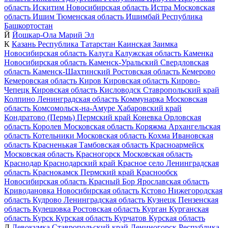
область
Искитим
Новосибирская область
Истра
Московская
область
Ишим
Тюменская область
Ишимбай
Республика
Башкортостан
Й
Йошкар-Ола
Марий Эл
К
Казань
Республика Татарстан
Каинская Заимка
Новосибирская область
Калуга
Калужская область
Каменка
Новосибирская область
Каменск-Уральский
Свердловская
область
Каменск-Шахтинский
Ростовская область
Кемерово
Кемеровская область
Киров
Кировская область
Кирово-
Чепецк
Кировская область
Кисловодск
Ставропольский край
Колпино
Ленинградская область
Коммунарка
Московская
область
Комсомольск-на-Амуре
Хабаровский край
Кондратово (Пермь)
Пермский край
Коневка
Орловская
область
Королев
Московская область
Коряжма
Архангельская
область
Котельники
Московская область
Кохма
Ивановская
область
Красненькая
Тамбовская область
Красноармейск
Московская область
Красногорск
Московская область
Краснодар
Краснодарский край
Красное село
Ленинградская
область
Краснокамск
Пермский край
Краснообск
Новосибирская область
Красный Бор
Ярославская область
Криводановка
Новосибирская область
Кстово
Нижегородская
область
Кудрово
Ленинградская область
Кузнецк
Пензенская
область
Кулешовка
Ростовская область
Курган
Курганская
область
Курск
Курская область
Курчатов
Курская область
Л
Левокумка
Ставропольский край
Лениногорск
Республика