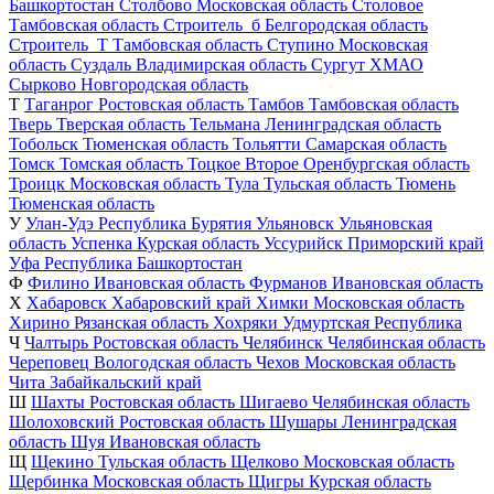
Башкортостан
Столбово
Московская область
Столовое
Тамбовская область
Строитель_б
Белгородская область
Строитель_Т
Тамбовская область
Ступино
Московская
область
Суздаль
Владимирская область
Сургут
ХМАО
Сырково
Новгородская область
Т
Таганрог
Ростовская область
Тамбов
Тамбовская область
Тверь
Тверская область
Тельмана
Ленинградская область
Тобольск
Тюменская область
Тольятти
Самарская область
Томск
Томская область
Тоцкое Второе
Оренбургская область
Троицк
Московская область
Тула
Тульская область
Тюмень
Тюменская область
У
Улан-Удэ
Республика Бурятия
Ульяновск
Ульяновская
область
Успенка
Курская область
Уссурийск
Приморский край
Уфа
Республика Башкортостан
Ф
Филино
Ивановская область
Фурманов
Ивановская область
Х
Хабаровск
Хабаровский край
Химки
Московская область
Хирино
Рязанская область
Хохряки
Удмуртская Республика
Ч
Чалтырь
Ростовская область
Челябинск
Челябинская область
Череповец
Вологодская область
Чехов
Московская область
Чита
Забайкальский край
Ш
Шахты
Ростовская область
Шигаево
Челябинская область
Шолоховский
Ростовская область
Шушары
Ленинградская
область
Шуя
Ивановская область
Щ
Щекино
Тульская область
Щелково
Московская область
Щербинка
Московская область
Щигры
Курская область