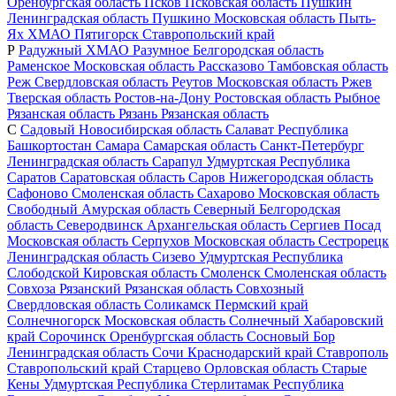
Оренбургская область
Псков
Псковская область
Пушкин
Ленинградская область
Пушкино
Московская область
Пыть-
Ях
ХМАО
Пятигорск
Ставропольский край
Р
Радужный
ХМАО
Разумное
Белгородская область
Раменское
Московская область
Рассказово
Тамбовская область
Реж
Свердловская область
Реутов
Московская область
Ржев
Тверская область
Ростов-на-Дону
Ростовская область
Рыбное
Рязанская область
Рязань
Рязанская область
С
Садовый
Новосибирская область
Салават
Республика
Башкортостан
Самара
Самарская область
Санкт-Петербург
Ленинградская область
Сарапул
Удмуртская Республика
Саратов
Саратовская область
Саров
Нижегородская область
Сафоново
Смоленская область
Сахарово
Московская область
Свободный
Амурская область
Северный
Белгородская
область
Северодвинск
Архангельская область
Сергиев Посад
Московская область
Серпухов
Московская область
Сестрорецк
Ленинградская область
Сизево
Удмуртская Республика
Слободской
Кировская область
Смоленск
Смоленская область
Совхоза Рязанский
Рязанская область
Совхозный
Свердловская область
Соликамск
Пермский край
Солнечногорск
Московская область
Солнечный
Хабаровский
край
Сорочинск
Оренбургская область
Сосновый Бор
Ленинградская область
Сочи
Краснодарский край
Ставрополь
Ставропольский край
Старцево
Орловская область
Старые
Кены
Удмуртская Республика
Стерлитамак
Республика