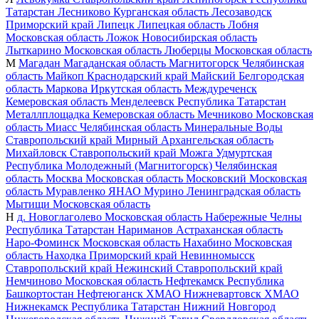
Татарстан
Лесниково
Курганская область
Лесозаводск
Приморский край
Липецк
Липецкая область
Лобня
Московская область
Ложок
Новосибирская область
Лыткарино
Московская область
Люберцы
Московская область
М
Магадан
Магаданская область
Магнитогорск
Челябинская
область
Майкоп
Краснодарский край
Майский
Белгородская
область
Маркова
Иркутская область
Междуреченск
Кемеровская область
Менделеевск
Республика Татарстан
Металлплощадка
Кемеровская область
Мечниково
Московская
область
Миасс
Челябинская область
Минеральные Воды
Ставропольский край
Мирный
Архангельская область
Михайловск
Ставропольский край
Можга
Удмуртская
Республика
Молодежный (Магнитогорск)
Челябинская
область
Москва
Московская область
Московский
Московская
область
Муравленко
ЯНАО
Мурино
Ленинградская область
Мытищи
Московская область
Н
д. Новоглаголево
Московская область
Набережные Челны
Республика Татарстан
Нариманов
Астраханская область
Наро-Фоминск
Московская область
Нахабино
Московская
область
Находка
Приморский край
Невинномысск
Ставропольский край
Нежинский
Ставропольский край
Немчиново
Московская область
Нефтекамск
Республика
Башкортостан
Нефтеюганск
ХМАО
Нижневартовск
ХМАО
Нижнекамск
Республика Татарстан
Нижний Новгород