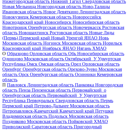
Нижегородская область
Нижний Тагил
Свердловская область
Новая Мельница
Новгородская область
Ново-Талицы
Ивановская область
Новое Девяткино
Ленинградская область
Новокузнецк
Кемеровская область
Новороссийск
Краснодарский край
Новосибирск
Новосибирская область
Новотроицк
Оренбургская область
Новочеркасск
Ростовская
область
Новошахтинск
Ростовская область
Новые Ляды
(Пермь)
Пермский край
Новый Уренгой
ЯНАО
Новь
Московская область
Ногинск
Московская область
Норильск
Красноярский край
Ноябрьск
ЯНАО
Нягань
ХМАО
О
Образцово
Орловская область
Обь
Новосибирская область
Одинцово
Московская область
Октябрьский_У
Удмуртская
Республика
Омск
Омская область
Орел
Орловская область
Оренбург
Оренбургская область
Орехово-Зуево
Московская
область
Орск
Оренбургская область
Осинники
Кемеровская
область
П
Павловск
Ленинградская область
Панковка
Новгородская
область
Пенза
Пензенская область
Первомайский_о
Оренбургская область
Первомайский_У
Удмуртская
Республика
Первоуральск
Свердловская область
Пермь
Пермский край
Петрово-Дальнее
Московская область
Петропавловск-Камчатский
Камчатский край
Петушки
Владимирская область
Подольск
Московская область
Поздняково
Московская область
Пойковский
ХМАО
Приволжский
Саратовская область
Пригородный