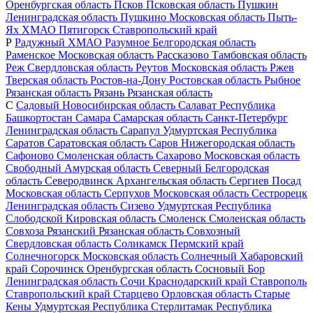
Оренбургская область
Псков
Псковская область
Пушкин
Ленинградская область
Пушкино
Московская область
Пыть-
Ях
ХМАО
Пятигорск
Ставропольский край
Р
Радужный
ХМАО
Разумное
Белгородская область
Раменское
Московская область
Рассказово
Тамбовская область
Реж
Свердловская область
Реутов
Московская область
Ржев
Тверская область
Ростов-на-Дону
Ростовская область
Рыбное
Рязанская область
Рязань
Рязанская область
С
Садовый
Новосибирская область
Салават
Республика
Башкортостан
Самара
Самарская область
Санкт-Петербург
Ленинградская область
Сарапул
Удмуртская Республика
Саратов
Саратовская область
Саров
Нижегородская область
Сафоново
Смоленская область
Сахарово
Московская область
Свободный
Амурская область
Северный
Белгородская
область
Северодвинск
Архангельская область
Сергиев Посад
Московская область
Серпухов
Московская область
Сестрорецк
Ленинградская область
Сизево
Удмуртская Республика
Слободской
Кировская область
Смоленск
Смоленская область
Совхоза Рязанский
Рязанская область
Совхозный
Свердловская область
Соликамск
Пермский край
Солнечногорск
Московская область
Солнечный
Хабаровский
край
Сорочинск
Оренбургская область
Сосновый Бор
Ленинградская область
Сочи
Краснодарский край
Ставрополь
Ставропольский край
Старцево
Орловская область
Старые
Кены
Удмуртская Республика
Стерлитамак
Республика