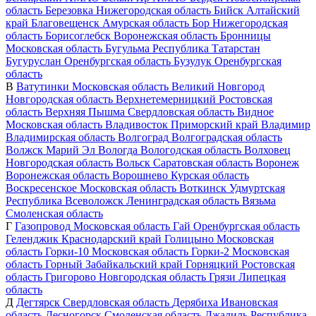
область
Березовка
Нижегородская область
Бийск
Алтайский
край
Благовещенск
Амурская область
Бор
Нижегородская
область
Борисоглебск
Воронежская область
Бронницы
Московская область
Бугульма
Республика Татарстан
Бугуруслан
Оренбургская область
Бузулук
Оренбургская
область
В
Ватутинки
Московская область
Великий Новгород
Новгородская область
Верхнетемерницкий
Ростовская
область
Верхняя Пышма
Свердловская область
Видное
Московская область
Владивосток
Приморский край
Владимир
Владимирская область
Волгоград
Волгоградская область
Волжск
Марий Эл
Вологда
Вологодская область
Волховец
Новгородская область
Вольск
Саратовская область
Воронеж
Воронежская область
Ворошнево
Курская область
Воскресенское
Московская область
Воткинск
Удмуртская
Республика
Всеволожск
Ленинградская область
Вязьма
Смоленская область
Г
Газопровод
Московская область
Гай
Оренбургская область
Геленджик
Краснодарский край
Голицыно
Московская
область
Горки-10
Московская область
Горки-2
Московская
область
Горный
Забайкальский край
Горняцкий
Ростовская
область
Григорово
Новгородская область
Грязи
Липецкая
область
Д
Дегтярск
Свердловская область
Дерябиха
Ивановская
область
Десногорск
Смоленская область
Джалиль
Республика