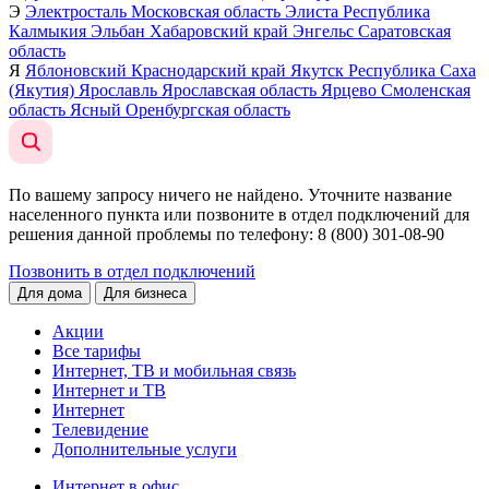
Э
Электросталь
Московская область
Элиста
Республика
Калмыкия
Эльбан
Хабаровский край
Энгельс
Саратовская
область
Я
Яблоновский
Краснодарский край
Якутск
Республика Саха
(Якутия)
Ярославль
Ярославская область
Ярцево
Смоленская
область
Ясный
Оренбургская область
По вашему запросу ничего не найдено. Уточните название
населенного пункта или позвоните в отдел подключений для
решения данной проблемы по телефону
: 8 (800) 301-08-90
Позвонить в отдел подключений
Для дома
Для бизнеса
Акции
Все тарифы
Интернет, ТВ и мобильная связь
Интернет и ТВ
Интернет
Телевидение
Дополнительные услуги
Интернет в офис