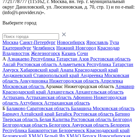
7721778777 (115162, г. Москва, вн. тер. г. муниципальный
округ Даниловский, ул. Люсиновская, д. 70, стр. 1) и по
e-mail:
(info@i-provider.ru)
».
Выберите город
Москва
Санкт-Петербург
Новосибирск
Ярославль
Тула
Екатеринбург
Челябинск
Нижний Новгород
Краснодар
Владивосток
Железногорск
Казань
Сочи
А
Азнакаево
Республика Татарстан
Азов
Ростовская область
Аксай
Ростовская область
Альметьевск
Республика Татарстан
Амурск
Хабаровский край
Анапа
Краснодарский край
Анджиевский
Ставропольский край
Андреевка
Московская
область
Анкудиновка
Нижегородская область
Апрелевка
Московская область
Арзамас
Нижегородская область
Армавир
Краснодарский край
Архангельск
Архангельская область
Астрахань
Астраханская область
Афонино
Нижегородская
область
Ахтубинск
Астраханская область
Б
Балаково
Саратовская область
Балашиха
Московская область
Барнаул
Алтайский край
Батайск
Ростовская область
Батино
Тверская область
Белая Калитва
Ростовская область
Белгород
Белгородская область
Белогорск
Амурская область
Белорецк
Республика Башкортостан
Белореченск
Краснодарский край
Белоярский
ХМАО
Белый Яр
ХМАО
Бердск
Новосибирская