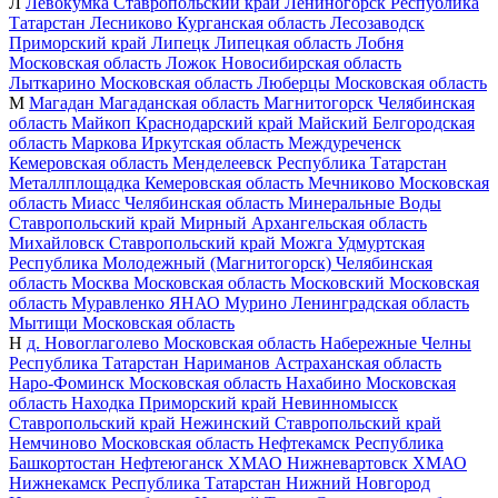
Л
Левокумка
Ставропольский край
Лениногорск
Республика
Татарстан
Лесниково
Курганская область
Лесозаводск
Приморский край
Липецк
Липецкая область
Лобня
Московская область
Ложок
Новосибирская область
Лыткарино
Московская область
Люберцы
Московская область
М
Магадан
Магаданская область
Магнитогорск
Челябинская
область
Майкоп
Краснодарский край
Майский
Белгородская
область
Маркова
Иркутская область
Междуреченск
Кемеровская область
Менделеевск
Республика Татарстан
Металлплощадка
Кемеровская область
Мечниково
Московская
область
Миасс
Челябинская область
Минеральные Воды
Ставропольский край
Мирный
Архангельская область
Михайловск
Ставропольский край
Можга
Удмуртская
Республика
Молодежный (Магнитогорск)
Челябинская
область
Москва
Московская область
Московский
Московская
область
Муравленко
ЯНАО
Мурино
Ленинградская область
Мытищи
Московская область
Н
д. Новоглаголево
Московская область
Набережные Челны
Республика Татарстан
Нариманов
Астраханская область
Наро-Фоминск
Московская область
Нахабино
Московская
область
Находка
Приморский край
Невинномысск
Ставропольский край
Нежинский
Ставропольский край
Немчиново
Московская область
Нефтекамск
Республика
Башкортостан
Нефтеюганск
ХМАО
Нижневартовск
ХМАО
Нижнекамск
Республика Татарстан
Нижний Новгород