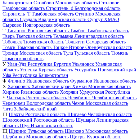
Башкортостан
Столбово
Московская область
Столовое
Тамбовская область
Строитель_б
Белгородская область
Строитель_Т
Тамбовская область
Ступино
Московская
область
Суздаль
Владимирская область
Сургут
ХМАО
Сырково
Новгородская область
Т
Таганрог
Ростовская область
Тамбов
Тамбовская область
Тверь
Тверская область
Тельмана
Ленинградская область
Тобольск
Тюменская область
Тольятти
Самарская область
Томск
Томская область
Тоцкое Второе
Оренбургская область
Троицк
Московская область
Тула
Тульская область
Тюмень
Тюменская область
У
Улан-Удэ
Республика Бурятия
Ульяновск
Ульяновская
область
Успенка
Курская область
Уссурийск
Приморский край
Уфа
Республика Башкортостан
Ф
Филино
Ивановская область
Фурманов
Ивановская область
Х
Хабаровск
Хабаровский край
Химки
Московская область
Хирино
Рязанская область
Хохряки
Удмуртская Республика
Ч
Чалтырь
Ростовская область
Челябинск
Челябинская область
Череповец
Вологодская область
Чехов
Московская область
Чита
Забайкальский край
Ш
Шахты
Ростовская область
Шигаево
Челябинская область
Шолоховский
Ростовская область
Шушары
Ленинградская
область
Шуя
Ивановская область
Щ
Щекино
Тульская область
Щелково
Московская область
Щербинка
Московская область
Щигры
Курская область