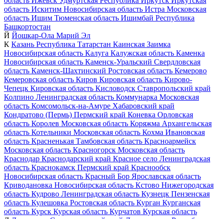
область
Ижевск
Удмуртская Республика
Иркутск
Иркутская
область
Искитим
Новосибирская область
Истра
Московская
область
Ишим
Тюменская область
Ишимбай
Республика
Башкортостан
Й
Йошкар-Ола
Марий Эл
К
Казань
Республика Татарстан
Каинская Заимка
Новосибирская область
Калуга
Калужская область
Каменка
Новосибирская область
Каменск-Уральский
Свердловская
область
Каменск-Шахтинский
Ростовская область
Кемерово
Кемеровская область
Киров
Кировская область
Кирово-
Чепецк
Кировская область
Кисловодск
Ставропольский край
Колпино
Ленинградская область
Коммунарка
Московская
область
Комсомольск-на-Амуре
Хабаровский край
Кондратово (Пермь)
Пермский край
Коневка
Орловская
область
Королев
Московская область
Коряжма
Архангельская
область
Котельники
Московская область
Кохма
Ивановская
область
Красненькая
Тамбовская область
Красноармейск
Московская область
Красногорск
Московская область
Краснодар
Краснодарский край
Красное село
Ленинградская
область
Краснокамск
Пермский край
Краснообск
Новосибирская область
Красный Бор
Ярославская область
Криводановка
Новосибирская область
Кстово
Нижегородская
область
Кудрово
Ленинградская область
Кузнецк
Пензенская
область
Кулешовка
Ростовская область
Курган
Курганская
область
Курск
Курская область
Курчатов
Курская область