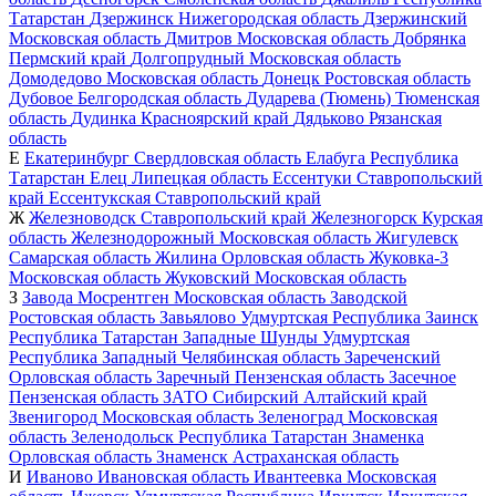
Татарстан
Дзержинск
Нижегородская область
Дзержинский
Московская область
Дмитров
Московская область
Добрянка
Пермский край
Долгопрудный
Московская область
Домодедово
Московская область
Донецк
Ростовская область
Дубовое
Белгородская область
Дударева (Тюмень)
Тюменская
область
Дудинка
Красноярский край
Дядьково
Рязанская
область
Е
Екатеринбург
Свердловская область
Елабуга
Республика
Татарстан
Елец
Липецкая область
Ессентуки
Ставропольский
край
Ессентукская
Ставропольский край
Ж
Железноводск
Ставропольский край
Железногорск
Курская
область
Железнодорожный
Московская область
Жигулевск
Самарская область
Жилина
Орловская область
Жуковка-3
Московская область
Жуковский
Московская область
З
Завода Мосрентген
Московская область
Заводской
Ростовская область
Завьялово
Удмуртская Республика
Заинск
Республика Татарстан
Западные Шунды
Удмуртская
Республика
Западный
Челябинская область
Зареченский
Орловская область
Заречный
Пензенская область
Засечное
Пензенская область
ЗАТО Сибирский
Алтайский край
Звенигород
Московская область
Зеленоград
Московская
область
Зеленодольск
Республика Татарстан
Знаменка
Орловская область
Знаменск
Астраханская область
И
Иваново
Ивановская область
Ивантеевка
Московская