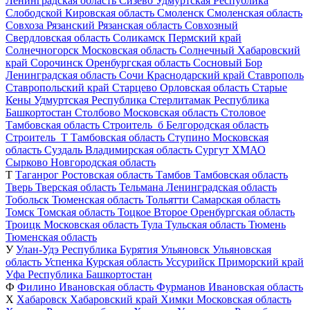
Ленинградская область
Сизево
Удмуртская Республика
Слободской
Кировская область
Смоленск
Смоленская область
Совхоза Рязанский
Рязанская область
Совхозный
Свердловская область
Соликамск
Пермский край
Солнечногорск
Московская область
Солнечный
Хабаровский
край
Сорочинск
Оренбургская область
Сосновый Бор
Ленинградская область
Сочи
Краснодарский край
Ставрополь
Ставропольский край
Старцево
Орловская область
Старые
Кены
Удмуртская Республика
Стерлитамак
Республика
Башкортостан
Столбово
Московская область
Столовое
Тамбовская область
Строитель_б
Белгородская область
Строитель_Т
Тамбовская область
Ступино
Московская
область
Суздаль
Владимирская область
Сургут
ХМАО
Сырково
Новгородская область
Т
Таганрог
Ростовская область
Тамбов
Тамбовская область
Тверь
Тверская область
Тельмана
Ленинградская область
Тобольск
Тюменская область
Тольятти
Самарская область
Томск
Томская область
Тоцкое Второе
Оренбургская область
Троицк
Московская область
Тула
Тульская область
Тюмень
Тюменская область
У
Улан-Удэ
Республика Бурятия
Ульяновск
Ульяновская
область
Успенка
Курская область
Уссурийск
Приморский край
Уфа
Республика Башкортостан
Ф
Филино
Ивановская область
Фурманов
Ивановская область
Х
Хабаровск
Хабаровский край
Химки
Московская область