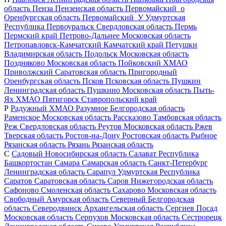
область
Пенза
Пензенская область
Первомайский_о
Оренбургская область
Первомайский_У
Удмуртская
Республика
Первоуральск
Свердловская область
Пермь
Пермский край
Петрово-Дальнее
Московская область
Петропавловск-Камчатский
Камчатский край
Петушки
Владимирская область
Подольск
Московская область
Поздняково
Московская область
Пойковский
ХМАО
Приволжский
Саратовская область
Пригородный
Оренбургская область
Псков
Псковская область
Пушкин
Ленинградская область
Пушкино
Московская область
Пыть-
Ях
ХМАО
Пятигорск
Ставропольский край
Р
Радужный
ХМАО
Разумное
Белгородская область
Раменское
Московская область
Рассказово
Тамбовская область
Реж
Свердловская область
Реутов
Московская область
Ржев
Тверская область
Ростов-на-Дону
Ростовская область
Рыбное
Рязанская область
Рязань
Рязанская область
С
Садовый
Новосибирская область
Салават
Республика
Башкортостан
Самара
Самарская область
Санкт-Петербург
Ленинградская область
Сарапул
Удмуртская Республика
Саратов
Саратовская область
Саров
Нижегородская область
Сафоново
Смоленская область
Сахарово
Московская область
Свободный
Амурская область
Северный
Белгородская
область
Северодвинск
Архангельская область
Сергиев Посад
Московская область
Серпухов
Московская область
Сестрорецк