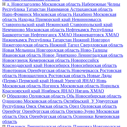
Н
д. Новоглаголево
Московская область
Набережные Челны
Республика Татарстан
Нариманов
Астраханская область
Наро-Фоминск
Московская область
Нахабино
Московская
область
Находка
Приморский край
Невинномысск
Ставропольский край
Нежинский
Ставропольский край
Немчиново
Московская область
Нефтекамск
Республика
Башкортостан
Нефтеюганск
ХМАО
Нижневартовск
ХМАО
Нижнекамск
Республика Татарстан
Нижний Новгород
Нижегородская область
Нижний Тагил
Свердловская область
Новая Мельница
Новгородская область
Ново-Талицы
Ивановская область
Новое Девяткино
Ленинградская область
Новокузнецк
Кемеровская область
Новороссийск
Краснодарский край
Новосибирск
Новосибирская область
Новотроицк
Оренбургская область
Новочеркасск
Ростовская
область
Новошахтинск
Ростовская область
Новые Ляды
(Пермь)
Пермский край
Новый Уренгой
ЯНАО
Новь
Московская область
Ногинск
Московская область
Норильск
Красноярский край
Ноябрьск
ЯНАО
Нягань
ХМАО
О
Образцово
Орловская область
Обь
Новосибирская область
Одинцово
Московская область
Октябрьский_У
Удмуртская
Республика
Омск
Омская область
Орел
Орловская область
Оренбург
Оренбургская область
Орехово-Зуево
Московская
область
Орск
Оренбургская область
Осинники
Кемеровская
область
П
Павловск
Ленинградская область
Панковка
Новгородская