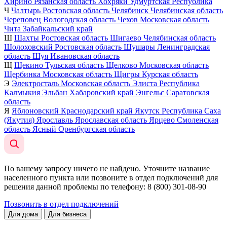
Хирино
Рязанская область
Хохряки
Удмуртская Республика
Ч
Чалтырь
Ростовская область
Челябинск
Челябинская область
Череповец
Вологодская область
Чехов
Московская область
Чита
Забайкальский край
Ш
Шахты
Ростовская область
Шигаево
Челябинская область
Шолоховский
Ростовская область
Шушары
Ленинградская
область
Шуя
Ивановская область
Щ
Щекино
Тульская область
Щелково
Московская область
Щербинка
Московская область
Щигры
Курская область
Э
Электросталь
Московская область
Элиста
Республика
Калмыкия
Эльбан
Хабаровский край
Энгельс
Саратовская
область
Я
Яблоновский
Краснодарский край
Якутск
Республика Саха
(Якутия)
Ярославль
Ярославская область
Ярцево
Смоленская
область
Ясный
Оренбургская область
По вашему запросу ничего не найдено. Уточните название
населенного пункта или позвоните в отдел подключений для
решения данной проблемы по телефону
: 8 (800) 301-08-90
Позвонить в отдел подключений
Для дома
Для бизнеса