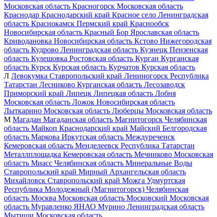
Московская область
Красногорск
Московская область
Краснодар
Краснодарский край
Красное село
Ленинградская
область
Краснокамск
Пермский край
Краснообск
Новосибирская область
Красный Бор
Ярославская область
Криводановка
Новосибирская область
Кстово
Нижегородская
область
Кудрово
Ленинградская область
Кузнецк
Пензенская
область
Кулешовка
Ростовская область
Курган
Курганская
область
Курск
Курская область
Курчатов
Курская область
Л
Левокумка
Ставропольский край
Лениногорск
Республика
Татарстан
Лесниково
Курганская область
Лесозаводск
Приморский край
Липецк
Липецкая область
Лобня
Московская область
Ложок
Новосибирская область
Лыткарино
Московская область
Люберцы
Московская область
М
Магадан
Магаданская область
Магнитогорск
Челябинская
область
Майкоп
Краснодарский край
Майский
Белгородская
область
Маркова
Иркутская область
Междуреченск
Кемеровская область
Менделеевск
Республика Татарстан
Металлплощадка
Кемеровская область
Мечниково
Московская
область
Миасс
Челябинская область
Минеральные Воды
Ставропольский край
Мирный
Архангельская область
Михайловск
Ставропольский край
Можга
Удмуртская
Республика
Молодежный (Магнитогорск)
Челябинская
область
Москва
Московская область
Московский
Московская
область
Муравленко
ЯНАО
Мурино
Ленинградская область
Мытищи
Московская область