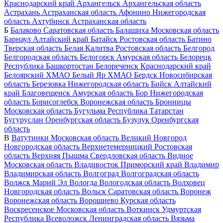
Краснодарский край
Архангельск
Архангельская область
Астрахань
Астраханская область
Афонино
Нижегородская
область
Ахтубинск
Астраханская область
Б
Балаково
Саратовская область
Балашиха
Московская область
Барнаул
Алтайский край
Батайск
Ростовская область
Батино
Тверская область
Белая Калитва
Ростовская область
Белгород
Белгородская область
Белогорск
Амурская область
Белорецк
Республика Башкортостан
Белореченск
Краснодарский край
Белоярский
ХМАО
Белый Яр
ХМАО
Бердск
Новосибирская
область
Березовка
Нижегородская область
Бийск
Алтайский
край
Благовещенск
Амурская область
Бор
Нижегородская
область
Борисоглебск
Воронежская область
Бронницы
Московская область
Бугульма
Республика Татарстан
Бугуруслан
Оренбургская область
Бузулук
Оренбургская
область
В
Ватутинки
Московская область
Великий Новгород
Новгородская область
Верхнетемерницкий
Ростовская
область
Верхняя Пышма
Свердловская область
Видное
Московская область
Владивосток
Приморский край
Владимир
Владимирская область
Волгоград
Волгоградская область
Волжск
Марий Эл
Вологда
Вологодская область
Волховец
Новгородская область
Вольск
Саратовская область
Воронеж
Воронежская область
Ворошнево
Курская область
Воскресенское
Московская область
Воткинск
Удмуртская
Республика
Всеволожск
Ленинградская область
Вязьма