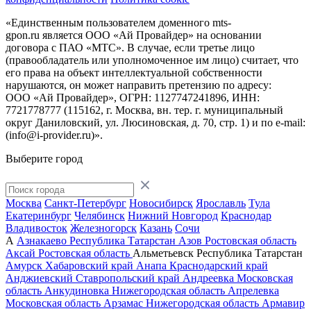
«Единственным пользователем доменного mts-
gpon.ru является ООО «Ай Провайдер» на основании
договора с ПАО «МТС». В случае, если третье лицо
(правообладатель или уполномоченное им лицо) считает, что
его права на объект интеллектуальной собственности
нарушаются, он может направить претензию по адресу:
ООО «Ай Провайдер», ОГРН: 1127747241896, ИНН:
7721778777 (115162, г. Москва, вн. тер. г. муниципальный
округ Даниловский, ул. Люсиновская, д. 70, стр. 1) и по
e-mail:
(info@i-provider.ru)
».
Выберите город
Москва
Санкт-Петербург
Новосибирск
Ярославль
Тула
Екатеринбург
Челябинск
Нижний Новгород
Краснодар
Владивосток
Железногорск
Казань
Сочи
А
Азнакаево
Республика Татарстан
Азов
Ростовская область
Аксай
Ростовская область
Альметьевск
Республика Татарстан
Амурск
Хабаровский край
Анапа
Краснодарский край
Анджиевский
Ставропольский край
Андреевка
Московская
область
Анкудиновка
Нижегородская область
Апрелевка
Московская область
Арзамас
Нижегородская область
Армавир