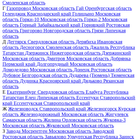
Смоленская область
Г
Газопровод
Московская область
Гай
Оренбургская область
Геленджик
Краснодарский край
Голицыно
Московская
область
Горки-10
Московская область
Горки-2
Московская
область
Горный
Забайкальский край
Горняцкий
Ростовская
область
Григорово
Новгородская область
Грязи
Липецкая
область
Д
Дегтярск
Свердловская область
Дерябиха
Ивановская
область
Десногорск
Смоленская область
Джалиль
Республика
Татарстан
Дзержинск
Нижегородская область
Дзержинский
Московская область
Дмитров
Московская область
Добрянка
Пермский край
Долгопрудный
Московская область
Домодедово
Московская область
Донецк
Ростовская область
Дубовое
Белгородская область
Дударева (Тюмень)
Тюменская
область
Дудинка
Красноярский край
Дядьково
Рязанская
область
Е
Екатеринбург
Свердловская область
Елабуга
Республика
Татарстан
Елец
Липецкая область
Ессентуки
Ставропольский
край
Ессентукская
Ставропольский край
Ж
Железноводск
Ставропольский край
Железногорск
Курская
область
Железнодорожный
Московская область
Жигулевск
Самарская область
Жилина
Орловская область
Жуковка-3
Московская область
Жуковский
Московская область
З
Завода Мосрентген
Московская область
Заводской
Ростовская область
Завьялово
Удмуртская Республика
Заинск