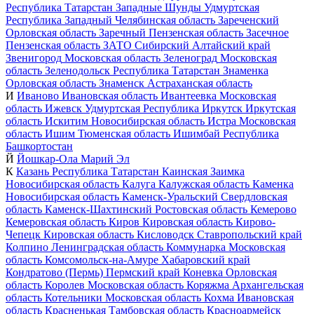
Республика Татарстан
Западные Шунды
Удмуртская
Республика
Западный
Челябинская область
Зареченский
Орловская область
Заречный
Пензенская область
Засечное
Пензенская область
ЗАТО Сибирский
Алтайский край
Звенигород
Московская область
Зеленоград
Московская
область
Зеленодольск
Республика Татарстан
Знаменка
Орловская область
Знаменск
Астраханская область
И
Иваново
Ивановская область
Ивантеевка
Московская
область
Ижевск
Удмуртская Республика
Иркутск
Иркутская
область
Искитим
Новосибирская область
Истра
Московская
область
Ишим
Тюменская область
Ишимбай
Республика
Башкортостан
Й
Йошкар-Ола
Марий Эл
К
Казань
Республика Татарстан
Каинская Заимка
Новосибирская область
Калуга
Калужская область
Каменка
Новосибирская область
Каменск-Уральский
Свердловская
область
Каменск-Шахтинский
Ростовская область
Кемерово
Кемеровская область
Киров
Кировская область
Кирово-
Чепецк
Кировская область
Кисловодск
Ставропольский край
Колпино
Ленинградская область
Коммунарка
Московская
область
Комсомольск-на-Амуре
Хабаровский край
Кондратово (Пермь)
Пермский край
Коневка
Орловская
область
Королев
Московская область
Коряжма
Архангельская
область
Котельники
Московская область
Кохма
Ивановская
область
Красненькая
Тамбовская область
Красноармейск