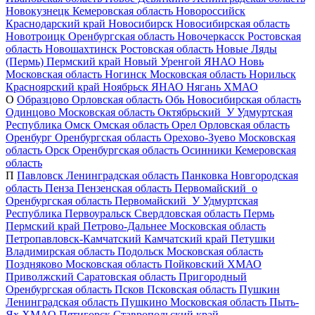
Новокузнецк
Кемеровская область
Новороссийск
Краснодарский край
Новосибирск
Новосибирская область
Новотроицк
Оренбургская область
Новочеркасск
Ростовская
область
Новошахтинск
Ростовская область
Новые Ляды
(Пермь)
Пермский край
Новый Уренгой
ЯНАО
Новь
Московская область
Ногинск
Московская область
Норильск
Красноярский край
Ноябрьск
ЯНАО
Нягань
ХМАО
О
Образцово
Орловская область
Обь
Новосибирская область
Одинцово
Московская область
Октябрьский_У
Удмуртская
Республика
Омск
Омская область
Орел
Орловская область
Оренбург
Оренбургская область
Орехово-Зуево
Московская
область
Орск
Оренбургская область
Осинники
Кемеровская
область
П
Павловск
Ленинградская область
Панковка
Новгородская
область
Пенза
Пензенская область
Первомайский_о
Оренбургская область
Первомайский_У
Удмуртская
Республика
Первоуральск
Свердловская область
Пермь
Пермский край
Петрово-Дальнее
Московская область
Петропавловск-Камчатский
Камчатский край
Петушки
Владимирская область
Подольск
Московская область
Поздняково
Московская область
Пойковский
ХМАО
Приволжский
Саратовская область
Пригородный
Оренбургская область
Псков
Псковская область
Пушкин
Ленинградская область
Пушкино
Московская область
Пыть-
Ях
ХМАО
Пятигорск
Ставропольский край