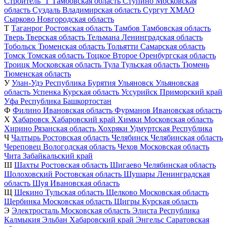
Строитель_Т
Тамбовская область
Ступино
Московская
область
Суздаль
Владимирская область
Сургут
ХМАО
Сырково
Новгородская область
Т
Таганрог
Ростовская область
Тамбов
Тамбовская область
Тверь
Тверская область
Тельмана
Ленинградская область
Тобольск
Тюменская область
Тольятти
Самарская область
Томск
Томская область
Тоцкое Второе
Оренбургская область
Троицк
Московская область
Тула
Тульская область
Тюмень
Тюменская область
У
Улан-Удэ
Республика Бурятия
Ульяновск
Ульяновская
область
Успенка
Курская область
Уссурийск
Приморский край
Уфа
Республика Башкортостан
Ф
Филино
Ивановская область
Фурманов
Ивановская область
Х
Хабаровск
Хабаровский край
Химки
Московская область
Хирино
Рязанская область
Хохряки
Удмуртская Республика
Ч
Чалтырь
Ростовская область
Челябинск
Челябинская область
Череповец
Вологодская область
Чехов
Московская область
Чита
Забайкальский край
Ш
Шахты
Ростовская область
Шигаево
Челябинская область
Шолоховский
Ростовская область
Шушары
Ленинградская
область
Шуя
Ивановская область
Щ
Щекино
Тульская область
Щелково
Московская область
Щербинка
Московская область
Щигры
Курская область
Э
Электросталь
Московская область
Элиста
Республика
Калмыкия
Эльбан
Хабаровский край
Энгельс
Саратовская