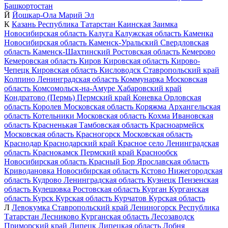
Башкортостан
Й
Йошкар-Ола
Марий Эл
К
Казань
Республика Татарстан
Каинская Заимка
Новосибирская область
Калуга
Калужская область
Каменка
Новосибирская область
Каменск-Уральский
Свердловская
область
Каменск-Шахтинский
Ростовская область
Кемерово
Кемеровская область
Киров
Кировская область
Кирово-
Чепецк
Кировская область
Кисловодск
Ставропольский край
Колпино
Ленинградская область
Коммунарка
Московская
область
Комсомольск-на-Амуре
Хабаровский край
Кондратово (Пермь)
Пермский край
Коневка
Орловская
область
Королев
Московская область
Коряжма
Архангельская
область
Котельники
Московская область
Кохма
Ивановская
область
Красненькая
Тамбовская область
Красноармейск
Московская область
Красногорск
Московская область
Краснодар
Краснодарский край
Красное село
Ленинградская
область
Краснокамск
Пермский край
Краснообск
Новосибирская область
Красный Бор
Ярославская область
Криводановка
Новосибирская область
Кстово
Нижегородская
область
Кудрово
Ленинградская область
Кузнецк
Пензенская
область
Кулешовка
Ростовская область
Курган
Курганская
область
Курск
Курская область
Курчатов
Курская область
Л
Левокумка
Ставропольский край
Лениногорск
Республика
Татарстан
Лесниково
Курганская область
Лесозаводск
Приморский край
Липецк
Липецкая область
Лобня