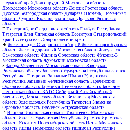
Пермский край
Долгопрудный
Московская область
Домодедово
Московская область
Донецк
Ростовская область
Дубовое
Белгородская область
Дударева (Тюмень)
Тюменская
область
Дудинка
Красноярский край
Дядьково
Рязанская
область
Е
Екатеринбург
Свердловская область
Елабуга
Республика
Татарстан
Елец
Липецкая область
Ессентуки
Ставропольский
край
Ессентукская
Ставропольский край
Ж
Железноводск
Ставропольский край
Железногорск
Курская
область
Железнодорожный
Московская область
Жигулевск
Самарская область
Жилина
Орловская область
Жуковка-3
Московская область
Жуковский
Московская область
З
Завода Мосрентген
Московская область
Заводской
Ростовская область
Завьялово
Удмуртская Республика
Заинск
Республика Татарстан
Западные Шунды
Удмуртская
Республика
Западный
Челябинская область
Зареченский
Орловская область
Заречный
Пензенская область
Засечное
Пензенская область
ЗАТО Сибирский
Алтайский край
Звенигород
Московская область
Зеленоград
Московская
область
Зеленодольск
Республика Татарстан
Знаменка
Орловская область
Знаменск
Астраханская область
И
Иваново
Ивановская область
Ивантеевка
Московская
область
Ижевск
Удмуртская Республика
Иркутск
Иркутская
область
Искитим
Новосибирская область
Истра
Московская
область
Ишим
Тюменская область
Ишимбай
Республика