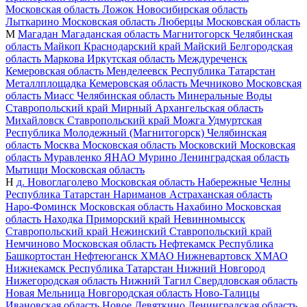
Московская область
Ложок
Новосибирская область
Лыткарино
Московская область
Люберцы
Московская область
М
Магадан
Магаданская область
Магнитогорск
Челябинская
область
Майкоп
Краснодарский край
Майский
Белгородская
область
Маркова
Иркутская область
Междуреченск
Кемеровская область
Менделеевск
Республика Татарстан
Металлплощадка
Кемеровская область
Мечниково
Московская
область
Миасс
Челябинская область
Минеральные Воды
Ставропольский край
Мирный
Архангельская область
Михайловск
Ставропольский край
Можга
Удмуртская
Республика
Молодежный (Магнитогорск)
Челябинская
область
Москва
Московская область
Московский
Московская
область
Муравленко
ЯНАО
Мурино
Ленинградская область
Мытищи
Московская область
Н
д. Новоглаголево
Московская область
Набережные Челны
Республика Татарстан
Нариманов
Астраханская область
Наро-Фоминск
Московская область
Нахабино
Московская
область
Находка
Приморский край
Невинномысск
Ставропольский край
Нежинский
Ставропольский край
Немчиново
Московская область
Нефтекамск
Республика
Башкортостан
Нефтеюганск
ХМАО
Нижневартовск
ХМАО
Нижнекамск
Республика Татарстан
Нижний Новгород
Нижегородская область
Нижний Тагил
Свердловская область
Новая Мельница
Новгородская область
Ново-Талицы
Ивановская область
Новое Девяткино
Ленинградская область