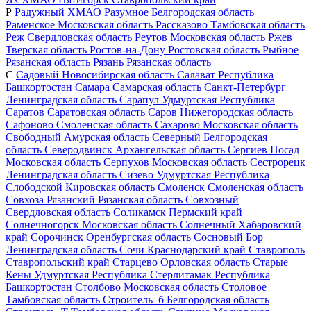
Р
Радужный
ХМАО
Разумное
Белгородская область
Раменское
Московская область
Рассказово
Тамбовская область
Реж
Свердловская область
Реутов
Московская область
Ржев
Тверская область
Ростов-на-Дону
Ростовская область
Рыбное
Рязанская область
Рязань
Рязанская область
С
Садовый
Новосибирская область
Салават
Республика
Башкортостан
Самара
Самарская область
Санкт-Петербург
Ленинградская область
Сарапул
Удмуртская Республика
Саратов
Саратовская область
Саров
Нижегородская область
Сафоново
Смоленская область
Сахарово
Московская область
Свободный
Амурская область
Северный
Белгородская
область
Северодвинск
Архангельская область
Сергиев Посад
Московская область
Серпухов
Московская область
Сестрорецк
Ленинградская область
Сизево
Удмуртская Республика
Слободской
Кировская область
Смоленск
Смоленская область
Совхоза Рязанский
Рязанская область
Совхозный
Свердловская область
Соликамск
Пермский край
Солнечногорск
Московская область
Солнечный
Хабаровский
край
Сорочинск
Оренбургская область
Сосновый Бор
Ленинградская область
Сочи
Краснодарский край
Ставрополь
Ставропольский край
Старцево
Орловская область
Старые
Кены
Удмуртская Республика
Стерлитамак
Республика
Башкортостан
Столбово
Московская область
Столовое
Тамбовская область
Строитель_б
Белгородская область