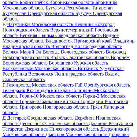
область
Борисоглебск
Воронежская область
Бронницы
Московская область
Бугульма
Республика Татарстан
Бугуруслан
Оренбургская область
Бузулук
Оренбургская
область
В
Ватутинки
Московская область
Великий Новгород
Новгородская область
Верхнетемерницкий
Ростовская
область
Верхняя Пышма
Свердловская область
Видное
Московская область
Владивосток
Приморский край
Владимир
Владимирская область
Волгоград
Волгоградская область
Волжск
Марий Эл
Вологда
Вологодская область
Волховец
Новгородская область
Вольск
Саратовская область
Воронеж
Воронежская область
Ворошнево
Курская область
Воскресенское
Московская область
Воткинск
Удмуртская
Республика
Всеволожск
Ленинградская область
Вязьма
Смоленская область
Г
Газопровод
Московская область
Гай
Оренбургская область
Геленджик
Краснодарский край
Голицыно
Московская
область
Горки-10
Московская область
Горки-2
Московская
область
Горный
Забайкальский край
Горняцкий
Ростовская
область
Григорово
Новгородская область
Грязи
Липецкая
область
Д
Дегтярск
Свердловская область
Дерябиха
Ивановская
область
Десногорск
Смоленская область
Джалиль
Республика
Татарстан
Дзержинск
Нижегородская область
Дзержинский
Московская область
Дмитров
Московская область
Добрянка