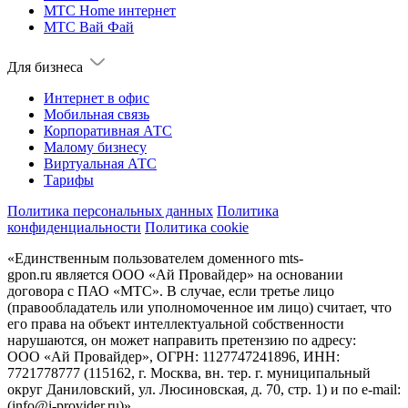
МТС Home интернет
МТС Вай Фай
Для бизнеса
Интернет в офис
Мобильная связь
Корпоративная АТС
Малому бизнесу
Виртуальная АТС
Тарифы
Политика персональных данных
Политика
конфиденциальности
Политика cookie
«Единственным пользователем доменного mts-
gpon.ru является ООО «Ай Провайдер» на основании
договора с ПАО «МТС». В случае, если третье лицо
(правообладатель или уполномоченное им лицо) считает, что
его права на объект интеллектуальной собственности
нарушаются, он может направить претензию по адресу:
ООО «Ай Провайдер», ОГРН: 1127747241896, ИНН:
7721778777 (115162, г. Москва, вн. тер. г. муниципальный
округ Даниловский, ул. Люсиновская, д. 70, стр. 1) и по
e-mail:
(info@i-provider.ru)
».