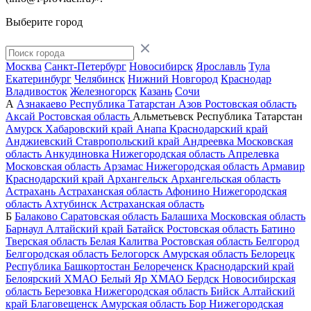
Выберите город
Москва
Санкт-Петербург
Новосибирск
Ярославль
Тула
Екатеринбург
Челябинск
Нижний Новгород
Краснодар
Владивосток
Железногорск
Казань
Сочи
А
Азнакаево
Республика Татарстан
Азов
Ростовская область
Аксай
Ростовская область
Альметьевск
Республика Татарстан
Амурск
Хабаровский край
Анапа
Краснодарский край
Анджиевский
Ставропольский край
Андреевка
Московская
область
Анкудиновка
Нижегородская область
Апрелевка
Московская область
Арзамас
Нижегородская область
Армавир
Краснодарский край
Архангельск
Архангельская область
Астрахань
Астраханская область
Афонино
Нижегородская
область
Ахтубинск
Астраханская область
Б
Балаково
Саратовская область
Балашиха
Московская область
Барнаул
Алтайский край
Батайск
Ростовская область
Батино
Тверская область
Белая Калитва
Ростовская область
Белгород
Белгородская область
Белогорск
Амурская область
Белорецк
Республика Башкортостан
Белореченск
Краснодарский край
Белоярский
ХМАО
Белый Яр
ХМАО
Бердск
Новосибирская
область
Березовка
Нижегородская область
Бийск
Алтайский
край
Благовещенск
Амурская область
Бор
Нижегородская