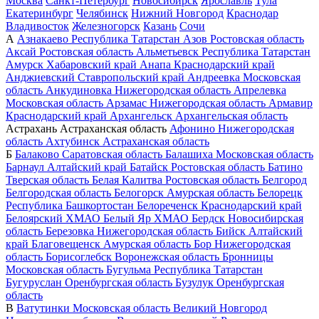
Москва
Санкт-Петербург
Новосибирск
Ярославль
Тула
Екатеринбург
Челябинск
Нижний Новгород
Краснодар
Владивосток
Железногорск
Казань
Сочи
А
Азнакаево
Республика Татарстан
Азов
Ростовская область
Аксай
Ростовская область
Альметьевск
Республика Татарстан
Амурск
Хабаровский край
Анапа
Краснодарский край
Анджиевский
Ставропольский край
Андреевка
Московская
область
Анкудиновка
Нижегородская область
Апрелевка
Московская область
Арзамас
Нижегородская область
Армавир
Краснодарский край
Архангельск
Архангельская область
Астрахань
Астраханская область
Афонино
Нижегородская
область
Ахтубинск
Астраханская область
Б
Балаково
Саратовская область
Балашиха
Московская область
Барнаул
Алтайский край
Батайск
Ростовская область
Батино
Тверская область
Белая Калитва
Ростовская область
Белгород
Белгородская область
Белогорск
Амурская область
Белорецк
Республика Башкортостан
Белореченск
Краснодарский край
Белоярский
ХМАО
Белый Яр
ХМАО
Бердск
Новосибирская
область
Березовка
Нижегородская область
Бийск
Алтайский
край
Благовещенск
Амурская область
Бор
Нижегородская
область
Борисоглебск
Воронежская область
Бронницы
Московская область
Бугульма
Республика Татарстан
Бугуруслан
Оренбургская область
Бузулук
Оренбургская
область
В
Ватутинки
Московская область
Великий Новгород