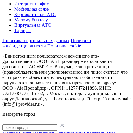
Интернет в офис
Мобильная связь
Корпоративная АТС
Малому бизнесу
Виртуальная АТС
Тарифы
Политика персональных данных
Политика
конфиденциальности
Политика cookie
«Единственным пользователем доменного mts-
gpon.ru является ООО «Ай Провайдер» на основании
договора с ПАО «МТС». В случае, если третье лицо
(правообладатель или уполномоченное им лицо) считает, что
его права на объект интеллектуальной собственности
нарушаются, он может направить претензию по адресу:
ООО «Ай Провайдер», ОГРН: 1127747241896, ИНН:
7721778777 (115162, г. Москва, вн. тер. г. муниципальный
округ Даниловский, ул. Люсиновская, д. 70, стр. 1) и по
e-mail:
(info@i-provider.ru)
».
Выберите город