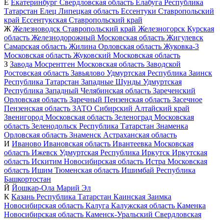
Е
Екатеринбург
Свердловская область
Елабуга
Республика
Татарстан
Елец
Липецкая область
Ессентуки
Ставропольский
край
Ессентукская
Ставропольский край
Ж
Железноводск
Ставропольский край
Железногорск
Курская
область
Железнодорожный
Московская область
Жигулевск
Самарская область
Жилина
Орловская область
Жуковка-3
Московская область
Жуковский
Московская область
З
Завода Мосрентген
Московская область
Заводской
Ростовская область
Завьялово
Удмуртская Республика
Заинск
Республика Татарстан
Западные Шунды
Удмуртская
Республика
Западный
Челябинская область
Зареченский
Орловская область
Заречный
Пензенская область
Засечное
Пензенская область
ЗАТО Сибирский
Алтайский край
Звенигород
Московская область
Зеленоград
Московская
область
Зеленодольск
Республика Татарстан
Знаменка
Орловская область
Знаменск
Астраханская область
И
Иваново
Ивановская область
Ивантеевка
Московская
область
Ижевск
Удмуртская Республика
Иркутск
Иркутская
область
Искитим
Новосибирская область
Истра
Московская
область
Ишим
Тюменская область
Ишимбай
Республика
Башкортостан
Й
Йошкар-Ола
Марий Эл
К
Казань
Республика Татарстан
Каинская Заимка
Новосибирская область
Калуга
Калужская область
Каменка
Новосибирская область
Каменск-Уральский
Свердловская