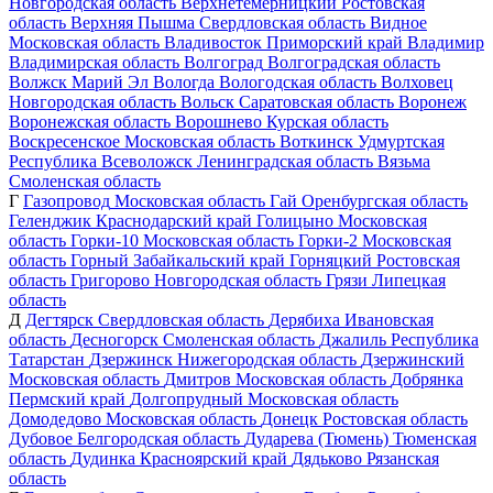
Новгородская область
Верхнетемерницкий
Ростовская
область
Верхняя Пышма
Свердловская область
Видное
Московская область
Владивосток
Приморский край
Владимир
Владимирская область
Волгоград
Волгоградская область
Волжск
Марий Эл
Вологда
Вологодская область
Волховец
Новгородская область
Вольск
Саратовская область
Воронеж
Воронежская область
Ворошнево
Курская область
Воскресенское
Московская область
Воткинск
Удмуртская
Республика
Всеволожск
Ленинградская область
Вязьма
Смоленская область
Г
Газопровод
Московская область
Гай
Оренбургская область
Геленджик
Краснодарский край
Голицыно
Московская
область
Горки-10
Московская область
Горки-2
Московская
область
Горный
Забайкальский край
Горняцкий
Ростовская
область
Григорово
Новгородская область
Грязи
Липецкая
область
Д
Дегтярск
Свердловская область
Дерябиха
Ивановская
область
Десногорск
Смоленская область
Джалиль
Республика
Татарстан
Дзержинск
Нижегородская область
Дзержинский
Московская область
Дмитров
Московская область
Добрянка
Пермский край
Долгопрудный
Московская область
Домодедово
Московская область
Донецк
Ростовская область
Дубовое
Белгородская область
Дударева (Тюмень)
Тюменская
область
Дудинка
Красноярский край
Дядьково
Рязанская
область