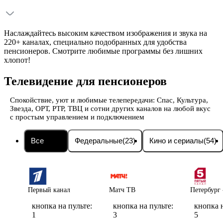
Наслаждайтесь высоким качеством изображения и звука на
220+ каналах, специально подобранных для удобства
пенсионеров. Смотрите любимые программы без лишних
хлопот!
Телевидение для пенсионеров
Спокойствие, уют и любимые телепередачи: Спас, Культура,
Звезда, ОРТ, РТР, ТВЦ и сотни других каналов на любой вкус
с простым управлением и подключением
Все
(236)
Федеральные
(23)
Кино и сериалы
(54)
Первый канал
Матч ТВ
Петербург 
кнопка на пульте:
кнопка на пульте:
кнопка н
1
3
5