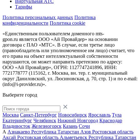
Виртуальная АТС
Тарифы
Политика персональных данных
Политика
конфиденциальности
Политика cookie
«Единственным пользователем доменного mts-
gpon.ru является ООО «Ай Провайдер» на основании
договора с ПАО «МТС». В случае, если третье лицо
(правообладатель или уполномоченное им лицо) считает, что
его права на объект интеллектуальной собственности
нарушаются, он может направить претензию по адресу:
ООО «Ай Провайдер», ОГРН: 1127747241896, ИНН:
7721778777 (115162, г. Москва, вн. тер. г. муниципальный
округ Даниловский, ул. Люсиновская, д. 70, стр. 1) и по
e-mail:
(info@i-provider.ru)
».
Выберите город
Москва
Санкт-Петербург
Новосибирск
Ярославль
Тула
Екатеринбург
Челябинск
Нижний Новгород
Краснодар
Владивосток
Железногорск
Казань
Сочи
А
Азнакаево
Республика Татарстан
Азов
Ростовская область
Аксай
Ростовская область
Альметьевск
Республика Татарстан