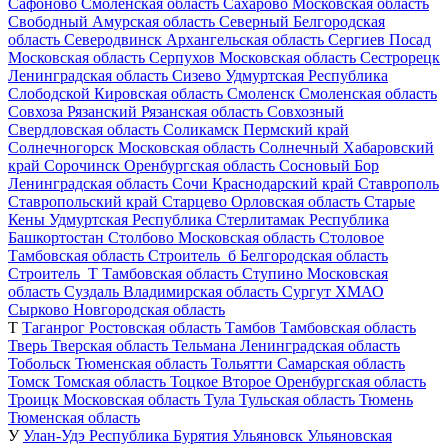
Сафоново
Смоленская область
Сахарово
Московская область
Свободный
Амурская область
Северный
Белгородская
область
Северодвинск
Архангельская область
Сергиев Посад
Московская область
Серпухов
Московская область
Сестрорецк
Ленинградская область
Сизево
Удмуртская Республика
Слободской
Кировская область
Смоленск
Смоленская область
Совхоза Рязанский
Рязанская область
Совхозный
Свердловская область
Соликамск
Пермский край
Солнечногорск
Московская область
Солнечный
Хабаровский
край
Сорочинск
Оренбургская область
Сосновый Бор
Ленинградская область
Сочи
Краснодарский край
Ставрополь
Ставропольский край
Старцево
Орловская область
Старые
Кены
Удмуртская Республика
Стерлитамак
Республика
Башкортостан
Столбово
Московская область
Столовое
Тамбовская область
Строитель_б
Белгородская область
Строитель_Т
Тамбовская область
Ступино
Московская
область
Суздаль
Владимирская область
Сургут
ХМАО
Сырково
Новгородская область
Т
Таганрог
Ростовская область
Тамбов
Тамбовская область
Тверь
Тверская область
Тельмана
Ленинградская область
Тобольск
Тюменская область
Тольятти
Самарская область
Томск
Томская область
Тоцкое Второе
Оренбургская область
Троицк
Московская область
Тула
Тульская область
Тюмень
Тюменская область
У
Улан-Удэ
Республика Бурятия
Ульяновск
Ульяновская