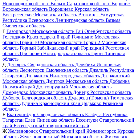
Новгородская область
Вольск
Саратовская область
Воронеж
Воронежская область
Ворошнево
Курская область
Воскресенское
Московская область
Воткинск
Удмуртская
Республика
Всеволожск
Ленинградская область
Вязьма
Смоленская область
Г
Газопровод
Московская область
Гай
Оренбургская область
Геленджик
Краснодарский край
Голицыно
Московская
область
Горки-10
Московская область
Горки-2
Московская
область
Горный
Забайкальский край
Горняцкий
Ростовская
область
Григорово
Новгородская область
Грязи
Липецкая
область
Д
Дегтярск
Свердловская область
Дерябиха
Ивановская
область
Десногорск
Смоленская область
Джалиль
Республика
Татарстан
Дзержинск
Нижегородская область
Дзержинский
Московская область
Дмитров
Московская область
Добрянка
Пермский край
Долгопрудный
Московская область
Домодедово
Московская область
Донецк
Ростовская область
Дубовое
Белгородская область
Дударева (Тюмень)
Тюменская
область
Дудинка
Красноярский край
Дядьково
Рязанская
область
Е
Екатеринбург
Свердловская область
Елабуга
Республика
Татарстан
Елец
Липецкая область
Ессентуки
Ставропольский
край
Ессентукская
Ставропольский край
Ж
Железноводск
Ставропольский край
Железногорск
Курская
область
Железнодорожный
Московская область
Жигулевск