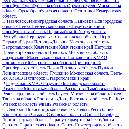
Республика
Омск
Омская область
Орел
Орловская область
Оренбург
Оренбургская область
Орехово-Зуево
Московская
область
Орск
Оренбургская область
Осинники
Кемеровская
область
П
Павловск
Ленинградская область
Панковка
Новгородская
область
Пенза
Пензенская область
Первомайский_о
Оренбургская область
Первомайский_У
Удмуртская
Республика
Первоуральск
Свердловская область
Пермь
Пермский край
Петрово-Дальнее
Московская область
Петропавловск-Камчатский
Камчатский край
Петушки
Владимирская область
Подольск
Московская область
Поздняково
Московская область
Пойковский
ХМАО
Приволжский
Саратовская область
Пригородный
Оренбургская область
Псков
Псковская область
Пушкин
Ленинградская область
Пушкино
Московская область
Пыть-
Ях
ХМАО
Пятигорск
Ставропольский край
Р
Радужный
ХМАО
Разумное
Белгородская область
Раменское
Московская область
Рассказово
Тамбовская область
Реж
Свердловская область
Реутов
Московская область
Ржев
Тверская область
Ростов-на-Дону
Ростовская область
Рыбное
Рязанская область
Рязань
Рязанская область
С
Садовый
Новосибирская область
Салават
Республика
Башкортостан
Самара
Самарская область
Санкт-Петербург
Ленинградская область
Сарапул
Удмуртская Республика
Саратов
Саратовская область
Саров
Нижегородская область