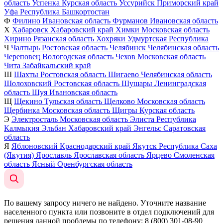
область
Успенка
Курская область
Уссурийск
Приморский край
Уфа
Республика Башкортостан
Ф
Филино
Ивановская область
Фурманов
Ивановская область
Х
Хабаровск
Хабаровский край
Химки
Московская область
Хирино
Рязанская область
Хохряки
Удмуртская Республика
Ч
Чалтырь
Ростовская область
Челябинск
Челябинская область
Череповец
Вологодская область
Чехов
Московская область
Чита
Забайкальский край
Ш
Шахты
Ростовская область
Шигаево
Челябинская область
Шолоховский
Ростовская область
Шушары
Ленинградская
область
Шуя
Ивановская область
Щ
Щекино
Тульская область
Щелково
Московская область
Щербинка
Московская область
Щигры
Курская область
Э
Электросталь
Московская область
Элиста
Республика
Калмыкия
Эльбан
Хабаровский край
Энгельс
Саратовская
область
Я
Яблоновский
Краснодарский край
Якутск
Республика Саха
(Якутия)
Ярославль
Ярославская область
Ярцево
Смоленская
область
Ясный
Оренбургская область
По вашему запросу ничего не найдено. Уточните название
населенного пункта или позвоните в отдел подключений для
решения данной проблемы по телефону
: 8 (800) 301-08-90