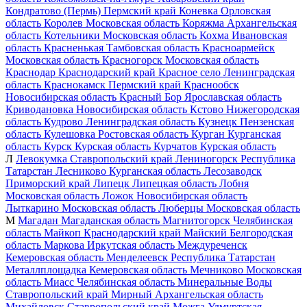
Кондратово (Пермь)
Пермский край
Коневка
Орловская
область
Королев
Московская область
Коряжма
Архангельская
область
Котельники
Московская область
Кохма
Ивановская
область
Красненькая
Тамбовская область
Красноармейск
Московская область
Красногорск
Московская область
Краснодар
Краснодарский край
Красное село
Ленинградская
область
Краснокамск
Пермский край
Краснообск
Новосибирская область
Красный Бор
Ярославская область
Криводановка
Новосибирская область
Кстово
Нижегородская
область
Кудрово
Ленинградская область
Кузнецк
Пензенская
область
Кулешовка
Ростовская область
Курган
Курганская
область
Курск
Курская область
Курчатов
Курская область
Л
Левокумка
Ставропольский край
Лениногорск
Республика
Татарстан
Лесниково
Курганская область
Лесозаводск
Приморский край
Липецк
Липецкая область
Лобня
Московская область
Ложок
Новосибирская область
Лыткарино
Московская область
Люберцы
Московская область
М
Магадан
Магаданская область
Магнитогорск
Челябинская
область
Майкоп
Краснодарский край
Майский
Белгородская
область
Маркова
Иркутская область
Междуреченск
Кемеровская область
Менделеевск
Республика Татарстан
Металлплощадка
Кемеровская область
Мечниково
Московская
область
Миасс
Челябинская область
Минеральные Воды
Ставропольский край
Мирный
Архангельская область
Михайловск
Ставропольский край
Можга
Удмуртская