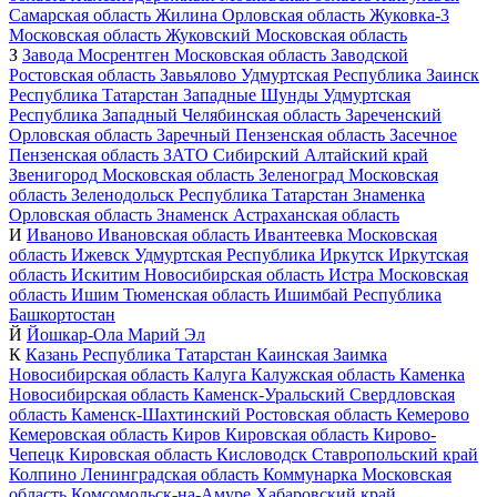
Самарская область
Жилина
Орловская область
Жуковка-3
Московская область
Жуковский
Московская область
З
Завода Мосрентген
Московская область
Заводской
Ростовская область
Завьялово
Удмуртская Республика
Заинск
Республика Татарстан
Западные Шунды
Удмуртская
Республика
Западный
Челябинская область
Зареченский
Орловская область
Заречный
Пензенская область
Засечное
Пензенская область
ЗАТО Сибирский
Алтайский край
Звенигород
Московская область
Зеленоград
Московская
область
Зеленодольск
Республика Татарстан
Знаменка
Орловская область
Знаменск
Астраханская область
И
Иваново
Ивановская область
Ивантеевка
Московская
область
Ижевск
Удмуртская Республика
Иркутск
Иркутская
область
Искитим
Новосибирская область
Истра
Московская
область
Ишим
Тюменская область
Ишимбай
Республика
Башкортостан
Й
Йошкар-Ола
Марий Эл
К
Казань
Республика Татарстан
Каинская Заимка
Новосибирская область
Калуга
Калужская область
Каменка
Новосибирская область
Каменск-Уральский
Свердловская
область
Каменск-Шахтинский
Ростовская область
Кемерово
Кемеровская область
Киров
Кировская область
Кирово-
Чепецк
Кировская область
Кисловодск
Ставропольский край
Колпино
Ленинградская область
Коммунарка
Московская
область
Комсомольск-на-Амуре
Хабаровский край