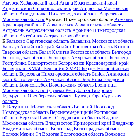
Амурск
Хабаровский край
Анапа
Краснодарский край
Анджиевский
Ставропольский край
Андреевка
Московская
область
Анкудиновка
Нижегородская область
Апрелевка
Московская область
Арзамас
Нижегородская область
Армавир
Краснодарский край
Архангельск
Архангельская область
Астрахань
Астраханская область
Афонино
Нижегородская
область
Ахтубинск
Астраханская область
Б
Балаково
Саратовская область
Балашиха
Московская область
Барнаул
Алтайский край
Батайск
Ростовская область
Батино
Тверская область
Белая Калитва
Ростовская область
Белгород
Белгородская область
Белогорск
Амурская область
Белорецк
Республика Башкортостан
Белореченск
Краснодарский край
Белоярский
ХМАО
Белый Яр
ХМАО
Бердск
Новосибирская
область
Березовка
Нижегородская область
Бийск
Алтайский
край
Благовещенск
Амурская область
Бор
Нижегородская
область
Борисоглебск
Воронежская область
Бронницы
Московская область
Бугульма
Республика Татарстан
Бугуруслан
Оренбургская область
Бузулук
Оренбургская
область
В
Ватутинки
Московская область
Великий Новгород
Новгородская область
Верхнетемерницкий
Ростовская
область
Верхняя Пышма
Свердловская область
Видное
Московская область
Владивосток
Приморский край
Владимир
Владимирская область
Волгоград
Волгоградская область
Волжск
Марий Эл
Вологда
Вологодская область
Волховец