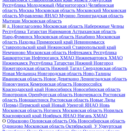
Республика
Молодежный (Магнитогорск)
Челябинская
область
Москва
Московская область
Московский
Московская
область
Муравленко
ЯНАО
Мурино
Ленинградская область
Мытищи
Московская область
Н
д. Новоглаголево
Московская область
Набережные Челны
Республика Татарстан
Нариманов
Астраханская область
Наро-Фоминск
Московская область
Нахабино
Московская
область
Находка
Приморский край
Невинномысск
Ставропольский край
Нежинский
Ставропольский край
Немчиново
Московская область
Нефтекамск
Республика
Башкортостан
Нефтеюганск
ХМАО
Нижневартовск
ХМАО
Нижнекамск
Республика Татарстан
Нижний Новгород
Нижегородская область
Нижний Тагил
Свердловская область
Новая Мельница
Новгородская область
Ново-Талицы
Ивановская область
Новое Девяткино
Ленинградская область
Новокузнецк
Кемеровская область
Новороссийск
Краснодарский край
Новосибирск
Новосибирская область
Новотроицк
Оренбургская область
Новочеркасск
Ростовская
область
Новошахтинск
Ростовская область
Новые Ляды
(Пермь)
Пермский край
Новый Уренгой
ЯНАО
Новь
Московская область
Ногинск
Московская область
Норильск
Красноярский край
Ноябрьск
ЯНАО
Нягань
ХМАО
О
Образцово
Орловская область
Обь
Новосибирская область
Одинцово
Московская область
Октябрьский_У
Удмуртская