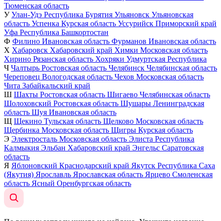
Тюменская область
У
Улан-Удэ
Республика Бурятия
Ульяновск
Ульяновская
область
Успенка
Курская область
Уссурийск
Приморский край
Уфа
Республика Башкортостан
Ф
Филино
Ивановская область
Фурманов
Ивановская область
Х
Хабаровск
Хабаровский край
Химки
Московская область
Хирино
Рязанская область
Хохряки
Удмуртская Республика
Ч
Чалтырь
Ростовская область
Челябинск
Челябинская область
Череповец
Вологодская область
Чехов
Московская область
Чита
Забайкальский край
Ш
Шахты
Ростовская область
Шигаево
Челябинская область
Шолоховский
Ростовская область
Шушары
Ленинградская
область
Шуя
Ивановская область
Щ
Щекино
Тульская область
Щелково
Московская область
Щербинка
Московская область
Щигры
Курская область
Э
Электросталь
Московская область
Элиста
Республика
Калмыкия
Эльбан
Хабаровский край
Энгельс
Саратовская
область
Я
Яблоновский
Краснодарский край
Якутск
Республика Саха
(Якутия)
Ярославль
Ярославская область
Ярцево
Смоленская
область
Ясный
Оренбургская область