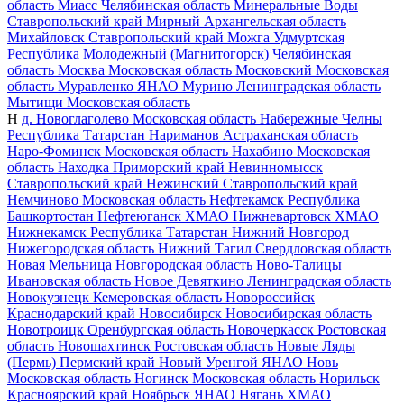
область
Миасс
Челябинская область
Минеральные Воды
Ставропольский край
Мирный
Архангельская область
Михайловск
Ставропольский край
Можга
Удмуртская
Республика
Молодежный (Магнитогорск)
Челябинская
область
Москва
Московская область
Московский
Московская
область
Муравленко
ЯНАО
Мурино
Ленинградская область
Мытищи
Московская область
Н
д. Новоглаголево
Московская область
Набережные Челны
Республика Татарстан
Нариманов
Астраханская область
Наро-Фоминск
Московская область
Нахабино
Московская
область
Находка
Приморский край
Невинномысск
Ставропольский край
Нежинский
Ставропольский край
Немчиново
Московская область
Нефтекамск
Республика
Башкортостан
Нефтеюганск
ХМАО
Нижневартовск
ХМАО
Нижнекамск
Республика Татарстан
Нижний Новгород
Нижегородская область
Нижний Тагил
Свердловская область
Новая Мельница
Новгородская область
Ново-Талицы
Ивановская область
Новое Девяткино
Ленинградская область
Новокузнецк
Кемеровская область
Новороссийск
Краснодарский край
Новосибирск
Новосибирская область
Новотроицк
Оренбургская область
Новочеркасск
Ростовская
область
Новошахтинск
Ростовская область
Новые Ляды
(Пермь)
Пермский край
Новый Уренгой
ЯНАО
Новь
Московская область
Ногинск
Московская область
Норильск
Красноярский край
Ноябрьск
ЯНАО
Нягань
ХМАО