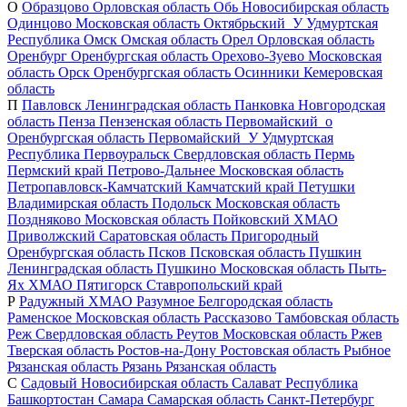
О
Образцово
Орловская область
Обь
Новосибирская область
Одинцово
Московская область
Октябрьский_У
Удмуртская
Республика
Омск
Омская область
Орел
Орловская область
Оренбург
Оренбургская область
Орехово-Зуево
Московская
область
Орск
Оренбургская область
Осинники
Кемеровская
область
П
Павловск
Ленинградская область
Панковка
Новгородская
область
Пенза
Пензенская область
Первомайский_о
Оренбургская область
Первомайский_У
Удмуртская
Республика
Первоуральск
Свердловская область
Пермь
Пермский край
Петрово-Дальнее
Московская область
Петропавловск-Камчатский
Камчатский край
Петушки
Владимирская область
Подольск
Московская область
Поздняково
Московская область
Пойковский
ХМАО
Приволжский
Саратовская область
Пригородный
Оренбургская область
Псков
Псковская область
Пушкин
Ленинградская область
Пушкино
Московская область
Пыть-
Ях
ХМАО
Пятигорск
Ставропольский край
Р
Радужный
ХМАО
Разумное
Белгородская область
Раменское
Московская область
Рассказово
Тамбовская область
Реж
Свердловская область
Реутов
Московская область
Ржев
Тверская область
Ростов-на-Дону
Ростовская область
Рыбное
Рязанская область
Рязань
Рязанская область
С
Садовый
Новосибирская область
Салават
Республика
Башкортостан
Самара
Самарская область
Санкт-Петербург