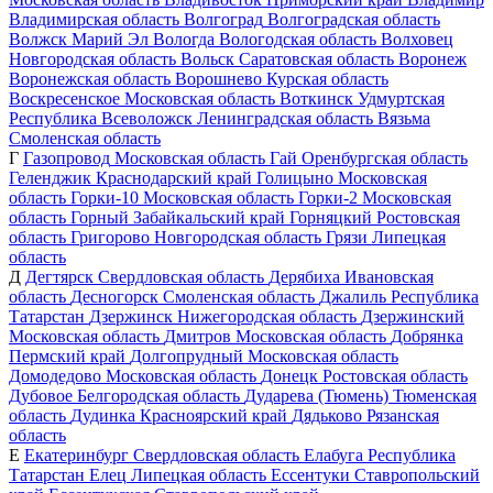
Владимирская область
Волгоград
Волгоградская область
Волжск
Марий Эл
Вологда
Вологодская область
Волховец
Новгородская область
Вольск
Саратовская область
Воронеж
Воронежская область
Ворошнево
Курская область
Воскресенское
Московская область
Воткинск
Удмуртская
Республика
Всеволожск
Ленинградская область
Вязьма
Смоленская область
Г
Газопровод
Московская область
Гай
Оренбургская область
Геленджик
Краснодарский край
Голицыно
Московская
область
Горки-10
Московская область
Горки-2
Московская
область
Горный
Забайкальский край
Горняцкий
Ростовская
область
Григорово
Новгородская область
Грязи
Липецкая
область
Д
Дегтярск
Свердловская область
Дерябиха
Ивановская
область
Десногорск
Смоленская область
Джалиль
Республика
Татарстан
Дзержинск
Нижегородская область
Дзержинский
Московская область
Дмитров
Московская область
Добрянка
Пермский край
Долгопрудный
Московская область
Домодедово
Московская область
Донецк
Ростовская область
Дубовое
Белгородская область
Дударева (Тюмень)
Тюменская
область
Дудинка
Красноярский край
Дядьково
Рязанская
область
Е
Екатеринбург
Свердловская область
Елабуга
Республика
Татарстан
Елец
Липецкая область
Ессентуки
Ставропольский