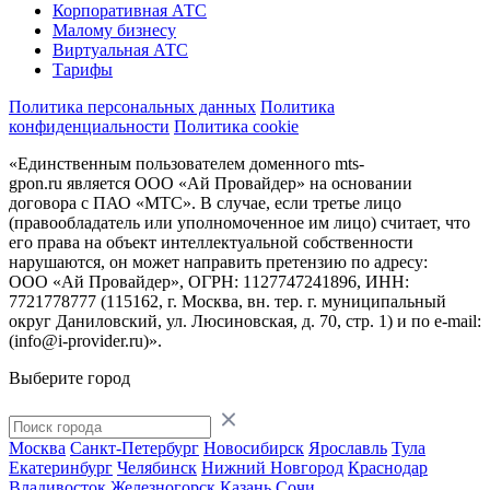
Корпоративная АТС
Малому бизнесу
Виртуальная АТС
Тарифы
Политика персональных данных
Политика
конфиденциальности
Политика cookie
«Единственным пользователем доменного mts-
gpon.ru является ООО «Ай Провайдер» на основании
договора с ПАО «МТС». В случае, если третье лицо
(правообладатель или уполномоченное им лицо) считает, что
его права на объект интеллектуальной собственности
нарушаются, он может направить претензию по адресу:
ООО «Ай Провайдер», ОГРН: 1127747241896, ИНН:
7721778777 (115162, г. Москва, вн. тер. г. муниципальный
округ Даниловский, ул. Люсиновская, д. 70, стр. 1) и по
e-mail:
(info@i-provider.ru)
».
Выберите город
Москва
Санкт-Петербург
Новосибирск
Ярославль
Тула
Екатеринбург
Челябинск
Нижний Новгород
Краснодар
Владивосток
Железногорск
Казань
Сочи