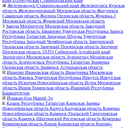
край
Ессентукская
Ставропольский край
Ж
Железноводск
Ставропольский край
Железногорск
Курская
область
Железнодорожный
Московская область
Жигулевск
Самарская область
Жилина
Орловская область
Жуковка-3
Московская область
Жуковский
Московская область
З
Завода Мосрентген
Московская область
Заводской
Ростовская область
Завьялово
Удмуртская Республика
Заинск
Республика Татарстан
Западные Шунды
Удмуртская
Республика
Западный
Челябинская область
Зареченский
Орловская область
Заречный
Пензенская область
Засечное
Пензенская область
ЗАТО Сибирский
Алтайский край
Звенигород
Московская область
Зеленоград
Московская
область
Зеленодольск
Республика Татарстан
Знаменка
Орловская область
Знаменск
Астраханская область
И
Иваново
Ивановская область
Ивантеевка
Московская
область
Ижевск
Удмуртская Республика
Иркутск
Иркутская
область
Искитим
Новосибирская область
Истра
Московская
область
Ишим
Тюменская область
Ишимбай
Республика
Башкортостан
Й
Йошкар-Ола
Марий Эл
К
Казань
Республика Татарстан
Каинская Заимка
Новосибирская область
Калуга
Калужская область
Каменка
Новосибирская область
Каменск-Уральский
Свердловская
область
Каменск-Шахтинский
Ростовская область
Кемерово
Кемеровская область
Киров
Кировская область
Кирово-