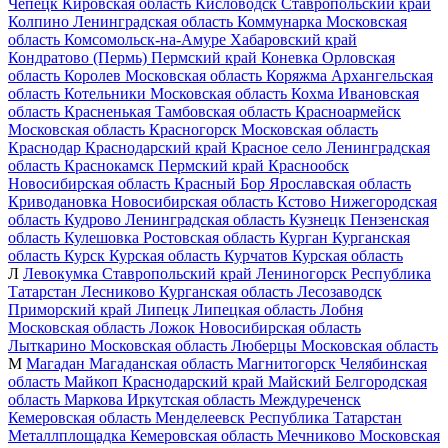
Чепецк
Кировская область
Кисловодск
Ставропольский край
Колпино
Ленинградская область
Коммунарка
Московская
область
Комсомольск-на-Амуре
Хабаровский край
Кондратово (Пермь)
Пермский край
Коневка
Орловская
область
Королев
Московская область
Коряжма
Архангельская
область
Котельники
Московская область
Кохма
Ивановская
область
Красненькая
Тамбовская область
Красноармейск
Московская область
Красногорск
Московская область
Краснодар
Краснодарский край
Красное село
Ленинградская
область
Краснокамск
Пермский край
Краснообск
Новосибирская область
Красный Бор
Ярославская область
Криводановка
Новосибирская область
Кстово
Нижегородская
область
Кудрово
Ленинградская область
Кузнецк
Пензенская
область
Кулешовка
Ростовская область
Курган
Курганская
область
Курск
Курская область
Курчатов
Курская область
Л
Левокумка
Ставропольский край
Лениногорск
Республика
Татарстан
Лесниково
Курганская область
Лесозаводск
Приморский край
Липецк
Липецкая область
Лобня
Московская область
Ложок
Новосибирская область
Лыткарино
Московская область
Люберцы
Московская область
М
Магадан
Магаданская область
Магнитогорск
Челябинская
область
Майкоп
Краснодарский край
Майский
Белгородская
область
Маркова
Иркутская область
Междуреченск
Кемеровская область
Менделеевск
Республика Татарстан
Металлплощадка
Кемеровская область
Мечниково
Московская