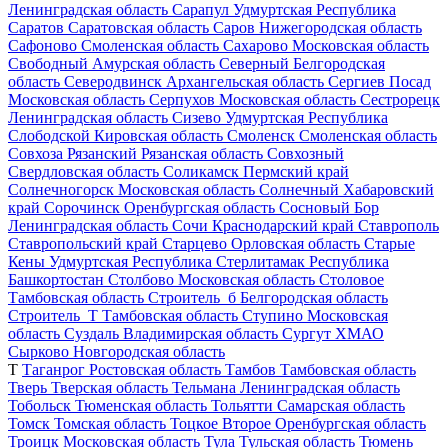
Ленинградская область
Сарапул
Удмуртская Республика
Саратов
Саратовская область
Саров
Нижегородская область
Сафоново
Смоленская область
Сахарово
Московская область
Свободный
Амурская область
Северный
Белгородская
область
Северодвинск
Архангельская область
Сергиев Посад
Московская область
Серпухов
Московская область
Сестрорецк
Ленинградская область
Сизево
Удмуртская Республика
Слободской
Кировская область
Смоленск
Смоленская область
Совхоза Рязанский
Рязанская область
Совхозный
Свердловская область
Соликамск
Пермский край
Солнечногорск
Московская область
Солнечный
Хабаровский
край
Сорочинск
Оренбургская область
Сосновый Бор
Ленинградская область
Сочи
Краснодарский край
Ставрополь
Ставропольский край
Старцево
Орловская область
Старые
Кены
Удмуртская Республика
Стерлитамак
Республика
Башкортостан
Столбово
Московская область
Столовое
Тамбовская область
Строитель_б
Белгородская область
Строитель_Т
Тамбовская область
Ступино
Московская
область
Суздаль
Владимирская область
Сургут
ХМАО
Сырково
Новгородская область
Т
Таганрог
Ростовская область
Тамбов
Тамбовская область
Тверь
Тверская область
Тельмана
Ленинградская область
Тобольск
Тюменская область
Тольятти
Самарская область
Томск
Томская область
Тоцкое Второе
Оренбургская область
Троицк
Московская область
Тула
Тульская область
Тюмень