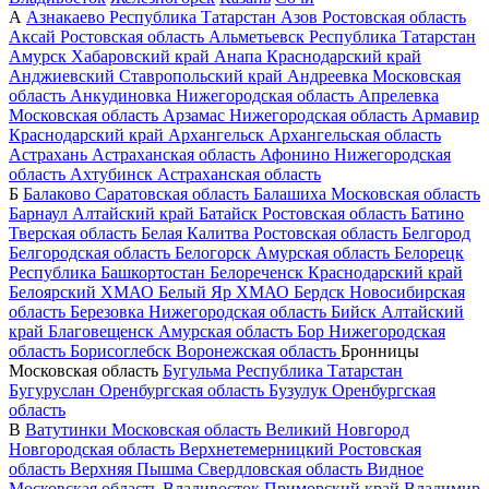
А
Азнакаево
Республика Татарстан
Азов
Ростовская область
Аксай
Ростовская область
Альметьевск
Республика Татарстан
Амурск
Хабаровский край
Анапа
Краснодарский край
Анджиевский
Ставропольский край
Андреевка
Московская
область
Анкудиновка
Нижегородская область
Апрелевка
Московская область
Арзамас
Нижегородская область
Армавир
Краснодарский край
Архангельск
Архангельская область
Астрахань
Астраханская область
Афонино
Нижегородская
область
Ахтубинск
Астраханская область
Б
Балаково
Саратовская область
Балашиха
Московская область
Барнаул
Алтайский край
Батайск
Ростовская область
Батино
Тверская область
Белая Калитва
Ростовская область
Белгород
Белгородская область
Белогорск
Амурская область
Белорецк
Республика Башкортостан
Белореченск
Краснодарский край
Белоярский
ХМАО
Белый Яр
ХМАО
Бердск
Новосибирская
область
Березовка
Нижегородская область
Бийск
Алтайский
край
Благовещенск
Амурская область
Бор
Нижегородская
область
Борисоглебск
Воронежская область
Бронницы
Московская область
Бугульма
Республика Татарстан
Бугуруслан
Оренбургская область
Бузулук
Оренбургская
область
В
Ватутинки
Московская область
Великий Новгород
Новгородская область
Верхнетемерницкий
Ростовская
область
Верхняя Пышма
Свердловская область
Видное
Московская область
Владивосток
Приморский край
Владимир