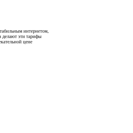
табильным интернетом,
в делают эти тарифы
екательной цене