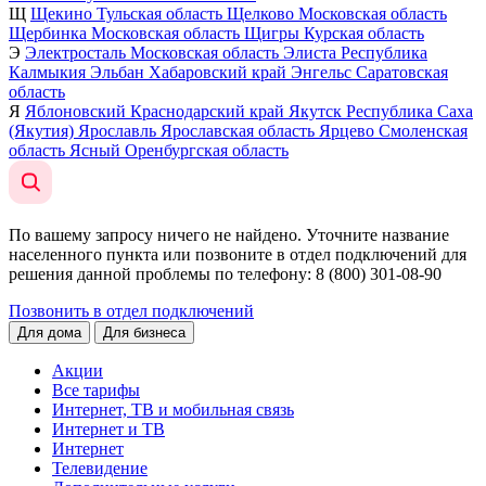
Щ
Щекино
Тульская область
Щелково
Московская область
Щербинка
Московская область
Щигры
Курская область
Э
Электросталь
Московская область
Элиста
Республика
Калмыкия
Эльбан
Хабаровский край
Энгельс
Саратовская
область
Я
Яблоновский
Краснодарский край
Якутск
Республика Саха
(Якутия)
Ярославль
Ярославская область
Ярцево
Смоленская
область
Ясный
Оренбургская область
По вашему запросу ничего не найдено. Уточните название
населенного пункта или позвоните в отдел подключений для
решения данной проблемы по телефону
: 8 (800) 301-08-90
Позвонить в отдел подключений
Для дома
Для бизнеса
Акции
Все тарифы
Интернет, ТВ и мобильная связь
Интернет и ТВ
Интернет
Телевидение