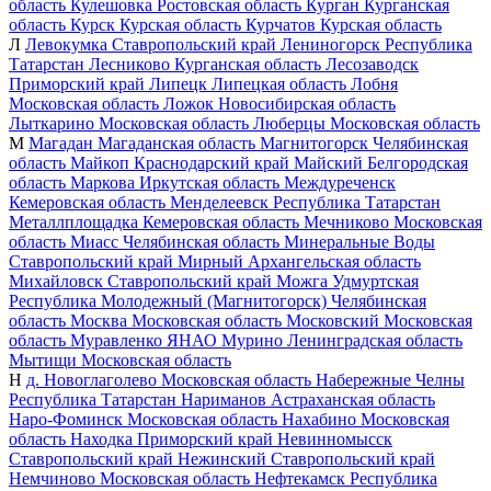
область
Кулешовка
Ростовская область
Курган
Курганская
область
Курск
Курская область
Курчатов
Курская область
Л
Левокумка
Ставропольский край
Лениногорск
Республика
Татарстан
Лесниково
Курганская область
Лесозаводск
Приморский край
Липецк
Липецкая область
Лобня
Московская область
Ложок
Новосибирская область
Лыткарино
Московская область
Люберцы
Московская область
М
Магадан
Магаданская область
Магнитогорск
Челябинская
область
Майкоп
Краснодарский край
Майский
Белгородская
область
Маркова
Иркутская область
Междуреченск
Кемеровская область
Менделеевск
Республика Татарстан
Металлплощадка
Кемеровская область
Мечниково
Московская
область
Миасс
Челябинская область
Минеральные Воды
Ставропольский край
Мирный
Архангельская область
Михайловск
Ставропольский край
Можга
Удмуртская
Республика
Молодежный (Магнитогорск)
Челябинская
область
Москва
Московская область
Московский
Московская
область
Муравленко
ЯНАО
Мурино
Ленинградская область
Мытищи
Московская область
Н
д. Новоглаголево
Московская область
Набережные Челны
Республика Татарстан
Нариманов
Астраханская область
Наро-Фоминск
Московская область
Нахабино
Московская
область
Находка
Приморский край
Невинномысск
Ставропольский край
Нежинский
Ставропольский край
Немчиново
Московская область
Нефтекамск
Республика