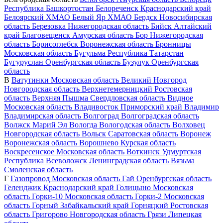
Республика Башкортостан
Белореченск
Краснодарский край
Белоярский
ХМАО
Белый Яр
ХМАО
Бердск
Новосибирская
область
Березовка
Нижегородская область
Бийск
Алтайский
край
Благовещенск
Амурская область
Бор
Нижегородская
область
Борисоглебск
Воронежская область
Бронницы
Московская область
Бугульма
Республика Татарстан
Бугуруслан
Оренбургская область
Бузулук
Оренбургская
область
В
Ватутинки
Московская область
Великий Новгород
Новгородская область
Верхнетемерницкий
Ростовская
область
Верхняя Пышма
Свердловская область
Видное
Московская область
Владивосток
Приморский край
Владимир
Владимирская область
Волгоград
Волгоградская область
Волжск
Марий Эл
Вологда
Вологодская область
Волховец
Новгородская область
Вольск
Саратовская область
Воронеж
Воронежская область
Ворошнево
Курская область
Воскресенское
Московская область
Воткинск
Удмуртская
Республика
Всеволожск
Ленинградская область
Вязьма
Смоленская область
Г
Газопровод
Московская область
Гай
Оренбургская область
Геленджик
Краснодарский край
Голицыно
Московская
область
Горки-10
Московская область
Горки-2
Московская
область
Горный
Забайкальский край
Горняцкий
Ростовская
область
Григорово
Новгородская область
Грязи
Липецкая