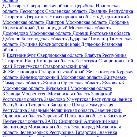
область
Д
Дегтярск
Свердловская область
Дерябиха
Ивановская
область
Десногорск
Смоленская область
Джалиль
Республика
Татарстан
Дзержинск
Нижегородская область
Дзержинский
Московская область
Дмитров
Московская область
Добрянка
Пермский край
Долгопрудный
Московская область
Домодедово
Московская область
Донецк
Ростовская область
Дубовое
Белгородская область
Дударева (Тюмень)
Тюменская
область
Дудинка
Красноярский край
Дядьково
Рязанская
область
Е
Екатеринбург
Свердловская область
Елабуга
Республика
Татарстан
Елец
Липецкая область
Ессентуки
Ставропольский
край
Ессентукская
Ставропольский край
Ж
Железноводск
Ставропольский край
Железногорск
Курская
область
Железнодорожный
Московская область
Жигулевск
Самарская область
Жилина
Орловская область
Жуковка-3
Московская область
Жуковский
Московская область
З
Завода Мосрентген
Московская область
Заводской
Ростовская область
Завьялово
Удмуртская Республика
Заинск
Республика Татарстан
Западные Шунды
Удмуртская
Республика
Западный
Челябинская область
Зареченский
Орловская область
Заречный
Пензенская область
Засечное
Пензенская область
ЗАТО Сибирский
Алтайский край
Звенигород
Московская область
Зеленоград
Московская
область
Зеленодольск
Республика Татарстан
Знаменка