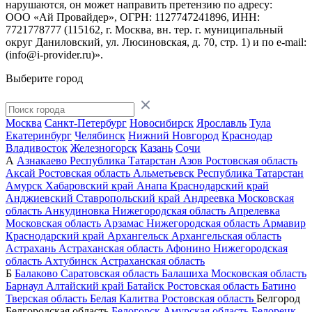
нарушаются, он может направить претензию по адресу:
ООО «Ай Провайдер», ОГРН: 1127747241896, ИНН:
7721778777 (115162, г. Москва, вн. тер. г. муниципальный
округ Даниловский, ул. Люсиновская, д. 70, стр. 1) и по
e-mail:
(info@i-provider.ru)
».
Выберите город
Москва
Санкт-Петербург
Новосибирск
Ярославль
Тула
Екатеринбург
Челябинск
Нижний Новгород
Краснодар
Владивосток
Железногорск
Казань
Сочи
А
Азнакаево
Республика Татарстан
Азов
Ростовская область
Аксай
Ростовская область
Альметьевск
Республика Татарстан
Амурск
Хабаровский край
Анапа
Краснодарский край
Анджиевский
Ставропольский край
Андреевка
Московская
область
Анкудиновка
Нижегородская область
Апрелевка
Московская область
Арзамас
Нижегородская область
Армавир
Краснодарский край
Архангельск
Архангельская область
Астрахань
Астраханская область
Афонино
Нижегородская
область
Ахтубинск
Астраханская область
Б
Балаково
Саратовская область
Балашиха
Московская область
Барнаул
Алтайский край
Батайск
Ростовская область
Батино
Тверская область
Белая Калитва
Ростовская область
Белгород
Белгородская область
Белогорск
Амурская область
Белорецк