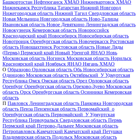
Башкортостан
Нефтеюганск
ХМАО
Нижневартовск
ХМАО
Нижнекамск
Республика Татарстан
Нижний Новгород
Нижегородская область
Нижний Тагил
Свердловская область
Новая Мельница
Новгородская область
Ново-Талицы
Ивановская область
Новое Девяткино
Ленинградская область
Новокузнецк
Кемеровская область
Новороссийск
Краснодарский край
Новосибирск
Новосибирская область
Новотроицк
Оренбургская область
Новочеркасск
Ростовская
область
Новошахтинск
Ростовская область
Новые Ляды
(Пермь)
Пермский край
Новый Уренгой
ЯНАО
Новь
Московская область
Ногинск
Московская область
Норильск
Красноярский край
Ноябрьск
ЯНАО
Нягань
ХМАО
О
Образцово
Орловская область
Обь
Новосибирская область
Одинцово
Московская область
Октябрьский_У
Удмуртская
Республика
Омск
Омская область
Орел
Орловская область
Оренбург
Оренбургская область
Орехово-Зуево
Московская
область
Орск
Оренбургская область
Осинники
Кемеровская
область
П
Павловск
Ленинградская область
Панковка
Новгородская
область
Пенза
Пензенская область
Первомайский_о
Оренбургская область
Первомайский_У
Удмуртская
Республика
Первоуральск
Свердловская область
Пермь
Пермский край
Петрово-Дальнее
Московская область
Петропавловск-Камчатский
Камчатский край
Петушки
Владимирская область
Подольск
Московская область