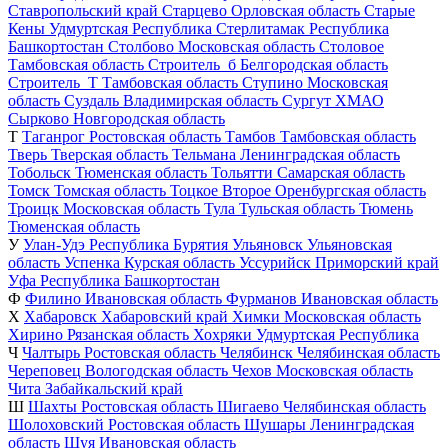
Ставропольский край
Старцево
Орловская область
Старые
Кены
Удмуртская Республика
Стерлитамак
Республика
Башкортостан
Столбово
Московская область
Столовое
Тамбовская область
Строитель_б
Белгородская область
Строитель_Т
Тамбовская область
Ступино
Московская
область
Суздаль
Владимирская область
Сургут
ХМАО
Сырково
Новгородская область
Т
Таганрог
Ростовская область
Тамбов
Тамбовская область
Тверь
Тверская область
Тельмана
Ленинградская область
Тобольск
Тюменская область
Тольятти
Самарская область
Томск
Томская область
Тоцкое Второе
Оренбургская область
Троицк
Московская область
Тула
Тульская область
Тюмень
Тюменская область
У
Улан-Удэ
Республика Бурятия
Ульяновск
Ульяновская
область
Успенка
Курская область
Уссурийск
Приморский край
Уфа
Республика Башкортостан
Ф
Филино
Ивановская область
Фурманов
Ивановская область
Х
Хабаровск
Хабаровский край
Химки
Московская область
Хирино
Рязанская область
Хохряки
Удмуртская Республика
Ч
Чалтырь
Ростовская область
Челябинск
Челябинская область
Череповец
Вологодская область
Чехов
Московская область
Чита
Забайкальский край
Ш
Шахты
Ростовская область
Шигаево
Челябинская область
Шолоховский
Ростовская область
Шушары
Ленинградская
область
Шуя
Ивановская область