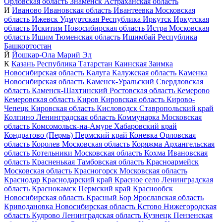
Орловская область
Знаменск
Астраханская область
И
Иваново
Ивановская область
Ивантеевка
Московская
область
Ижевск
Удмуртская Республика
Иркутск
Иркутская
область
Искитим
Новосибирская область
Истра
Московская
область
Ишим
Тюменская область
Ишимбай
Республика
Башкортостан
Й
Йошкар-Ола
Марий Эл
К
Казань
Республика Татарстан
Каинская Заимка
Новосибирская область
Калуга
Калужская область
Каменка
Новосибирская область
Каменск-Уральский
Свердловская
область
Каменск-Шахтинский
Ростовская область
Кемерово
Кемеровская область
Киров
Кировская область
Кирово-
Чепецк
Кировская область
Кисловодск
Ставропольский край
Колпино
Ленинградская область
Коммунарка
Московская
область
Комсомольск-на-Амуре
Хабаровский край
Кондратово (Пермь)
Пермский край
Коневка
Орловская
область
Королев
Московская область
Коряжма
Архангельская
область
Котельники
Московская область
Кохма
Ивановская
область
Красненькая
Тамбовская область
Красноармейск
Московская область
Красногорск
Московская область
Краснодар
Краснодарский край
Красное село
Ленинградская
область
Краснокамск
Пермский край
Краснообск
Новосибирская область
Красный Бор
Ярославская область
Криводановка
Новосибирская область
Кстово
Нижегородская
область
Кудрово
Ленинградская область
Кузнецк
Пензенская