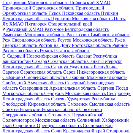
Поздняково
Московская область
Пойковский
ХМАО
Приволжский
Саратовская область
Пригородный
Оренбургская область
Псков
Псковская область
Пушкин
Ленинградская область
Пушкино
Московская область
Пыть-
Ях
ХМАО
Пятигорск
Ставропольский край
Р
Радужный
ХМАО
Разумное
Белгородская область
Раменское
Московская область
Рассказово
Тамбовская область
Реж
Свердловская область
Реутов
Московская область
Ржев
Тверская область
Ростов-на-Дону
Ростовская область
Рыбное
Рязанская область
Рязань
Рязанская область
С
Садовый
Новосибирская область
Салават
Республика
Башкортостан
Самара
Самарская область
Санкт-Петербург
Ленинградская область
Сарапул
Удмуртская Республика
Саратов
Саратовская область
Саров
Нижегородская область
Сафоново
Смоленская область
Сахарово
Московская область
Свободный
Амурская область
Северный
Белгородская
область
Северодвинск
Архангельская область
Сергиев Посад
Московская область
Серпухов
Московская область
Сестрорецк
Ленинградская область
Сизево
Удмуртская Республика
Слободской
Кировская область
Смоленск
Смоленская область
Совхоза Рязанский
Рязанская область
Совхозный
Свердловская область
Соликамск
Пермский край
Солнечногорск
Московская область
Солнечный
Хабаровский
край
Сорочинск
Оренбургская область
Сосновый Бор
Ленинградская область
Сочи
Краснодарский край
Ставрополь