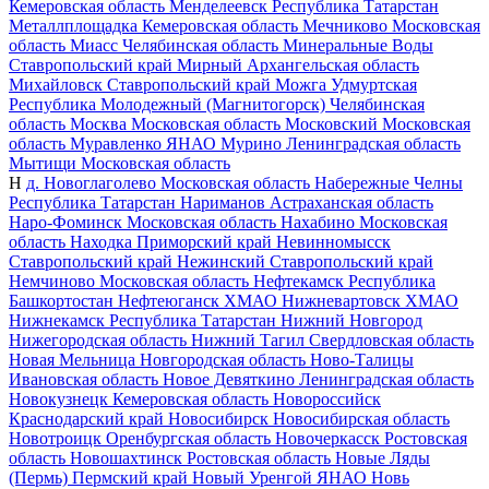
Кемеровская область
Менделеевск
Республика Татарстан
Металлплощадка
Кемеровская область
Мечниково
Московская
область
Миасс
Челябинская область
Минеральные Воды
Ставропольский край
Мирный
Архангельская область
Михайловск
Ставропольский край
Можга
Удмуртская
Республика
Молодежный (Магнитогорск)
Челябинская
область
Москва
Московская область
Московский
Московская
область
Муравленко
ЯНАО
Мурино
Ленинградская область
Мытищи
Московская область
Н
д. Новоглаголево
Московская область
Набережные Челны
Республика Татарстан
Нариманов
Астраханская область
Наро-Фоминск
Московская область
Нахабино
Московская
область
Находка
Приморский край
Невинномысск
Ставропольский край
Нежинский
Ставропольский край
Немчиново
Московская область
Нефтекамск
Республика
Башкортостан
Нефтеюганск
ХМАО
Нижневартовск
ХМАО
Нижнекамск
Республика Татарстан
Нижний Новгород
Нижегородская область
Нижний Тагил
Свердловская область
Новая Мельница
Новгородская область
Ново-Талицы
Ивановская область
Новое Девяткино
Ленинградская область
Новокузнецк
Кемеровская область
Новороссийск
Краснодарский край
Новосибирск
Новосибирская область
Новотроицк
Оренбургская область
Новочеркасск
Ростовская
область
Новошахтинск
Ростовская область
Новые Ляды
(Пермь)
Пермский край
Новый Уренгой
ЯНАО
Новь