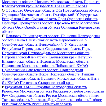
Московская область
Ногинск
Московская область
Норильск
Красноярский край
Ноябрьск
ЯНАО
Нягань
ХМАО
О
Образцово
Орловская область
Обь
Новосибирская область
Одинцово
Московская область
Октябрьский_У
Удмуртская
Республика
Омск
Омская область
Орел
Орловская область
Оренбург
Оренбургская область
Орехово-Зуево
Московская
область
Орск
Оренбургская область
Осинники
Кемеровская
область
П
Павловск
Ленинградская область
Панковка
Новгородская
область
Пенза
Пензенская область
Первомайский_о
Оренбургская область
Первомайский_У
Удмуртская
Республика
Первоуральск
Свердловская область
Пермь
Пермский край
Петрово-Дальнее
Московская область
Петропавловск-Камчатский
Камчатский край
Петушки
Владимирская область
Подольск
Московская область
Поздняково
Московская область
Пойковский
ХМАО
Приволжский
Саратовская область
Пригородный
Оренбургская область
Псков
Псковская область
Пушкин
Ленинградская область
Пушкино
Московская область
Пыть-
Ях
ХМАО
Пятигорск
Ставропольский край
Р
Радужный
ХМАО
Разумное
Белгородская область
Раменское
Московская область
Рассказово
Тамбовская область
Реж
Свердловская область
Реутов
Московская область
Ржев
Тверская область
Ростов-на-Дону
Ростовская область
Рыбное
Рязанская область
Рязань
Рязанская область