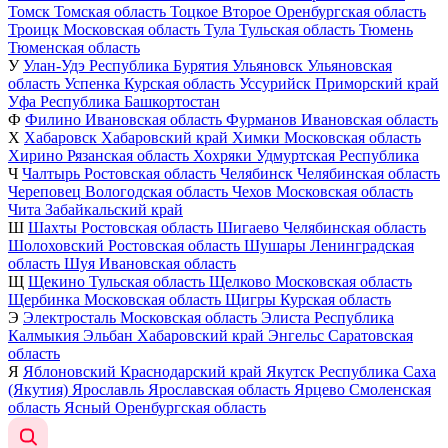
Томск
Томская область
Тоцкое Второе
Оренбургская область
Троицк
Московская область
Тула
Тульская область
Тюмень
Тюменская область
У
Улан-Удэ
Республика Бурятия
Ульяновск
Ульяновская
область
Успенка
Курская область
Уссурийск
Приморский край
Уфа
Республика Башкортостан
Ф
Филино
Ивановская область
Фурманов
Ивановская область
Х
Хабаровск
Хабаровский край
Химки
Московская область
Хирино
Рязанская область
Хохряки
Удмуртская Республика
Ч
Чалтырь
Ростовская область
Челябинск
Челябинская область
Череповец
Вологодская область
Чехов
Московская область
Чита
Забайкальский край
Ш
Шахты
Ростовская область
Шигаево
Челябинская область
Шолоховский
Ростовская область
Шушары
Ленинградская
область
Шуя
Ивановская область
Щ
Щекино
Тульская область
Щелково
Московская область
Щербинка
Московская область
Щигры
Курская область
Э
Электросталь
Московская область
Элиста
Республика
Калмыкия
Эльбан
Хабаровский край
Энгельс
Саратовская
область
Я
Яблоновский
Краснодарский край
Якутск
Республика Саха
(Якутия)
Ярославль
Ярославская область
Ярцево
Смоленская
область
Ясный
Оренбургская область