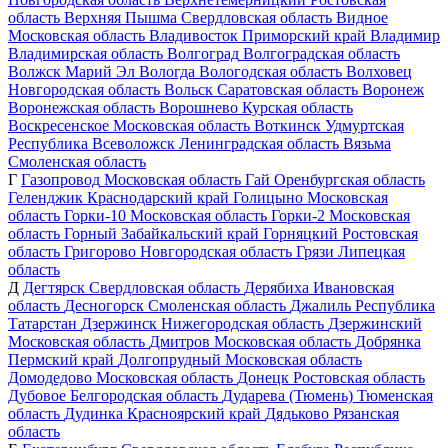
область
Верхняя Пышма
Свердловская область
Видное
Московская область
Владивосток
Приморский край
Владимир
Владимирская область
Волгоград
Волгоградская область
Волжск
Марий Эл
Вологда
Вологодская область
Волховец
Новгородская область
Вольск
Саратовская область
Воронеж
Воронежская область
Ворошнево
Курская область
Воскресенское
Московская область
Воткинск
Удмуртская
Республика
Всеволожск
Ленинградская область
Вязьма
Смоленская область
Г
Газопровод
Московская область
Гай
Оренбургская область
Геленджик
Краснодарский край
Голицыно
Московская
область
Горки-10
Московская область
Горки-2
Московская
область
Горный
Забайкальский край
Горняцкий
Ростовская
область
Григорово
Новгородская область
Грязи
Липецкая
область
Д
Дегтярск
Свердловская область
Дерябиха
Ивановская
область
Десногорск
Смоленская область
Джалиль
Республика
Татарстан
Дзержинск
Нижегородская область
Дзержинский
Московская область
Дмитров
Московская область
Добрянка
Пермский край
Долгопрудный
Московская область
Домодедово
Московская область
Донецк
Ростовская область
Дубовое
Белгородская область
Дударева (Тюмень)
Тюменская
область
Дудинка
Красноярский край
Дядьково
Рязанская
область