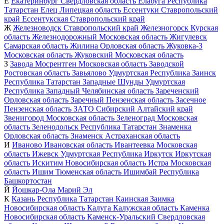
Е
Екатеринбург
Свердловская область
Елабуга
Республика
Татарстан
Елец
Липецкая область
Ессентуки
Ставропольский
край
Ессентукская
Ставропольский край
Ж
Железноводск
Ставропольский край
Железногорск
Курская
область
Железнодорожный
Московская область
Жигулевск
Самарская область
Жилина
Орловская область
Жуковка-3
Московская область
Жуковский
Московская область
З
Завода Мосрентген
Московская область
Заводской
Ростовская область
Завьялово
Удмуртская Республика
Заинск
Республика Татарстан
Западные Шунды
Удмуртская
Республика
Западный
Челябинская область
Зареченский
Орловская область
Заречный
Пензенская область
Засечное
Пензенская область
ЗАТО Сибирский
Алтайский край
Звенигород
Московская область
Зеленоград
Московская
область
Зеленодольск
Республика Татарстан
Знаменка
Орловская область
Знаменск
Астраханская область
И
Иваново
Ивановская область
Ивантеевка
Московская
область
Ижевск
Удмуртская Республика
Иркутск
Иркутская
область
Искитим
Новосибирская область
Истра
Московская
область
Ишим
Тюменская область
Ишимбай
Республика
Башкортостан
Й
Йошкар-Ола
Марий Эл
К
Казань
Республика Татарстан
Каинская Заимка
Новосибирская область
Калуга
Калужская область
Каменка
Новосибирская область
Каменск-Уральский
Свердловская