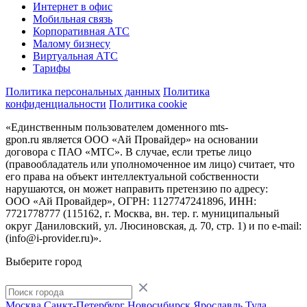
Интернет в офис
Мобильная связь
Корпоративная АТС
Малому бизнесу
Виртуальная АТС
Тарифы
Политика персональных данных
Политика
конфиденциальности
Политика cookie
«Единственным пользователем доменного mts-
gpon.ru является ООО «Ай Провайдер» на основании
договора с ПАО «МТС». В случае, если третье лицо
(правообладатель или уполномоченное им лицо) считает, что
его права на объект интеллектуальной собственности
нарушаются, он может направить претензию по адресу:
ООО «Ай Провайдер», ОГРН: 1127747241896, ИНН:
7721778777 (115162, г. Москва, вн. тер. г. муниципальный
округ Даниловский, ул. Люсиновская, д. 70, стр. 1) и по
e-mail:
(info@i-provider.ru)
».
Выберите город
Москва
Санкт-Петербург
Новосибирск
Ярославль
Тула