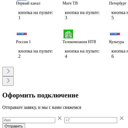
Первый канал
Матч ТВ
Петербург 
кнопка на пульте:
кнопка на пульте:
кнопка н
1
3
5
Россия 1
Телекомпания НТВ
Культура
кнопка на пульте:
кнопка на пульте:
кнопка н
2
4
6
Оформить подключение
Отправьте заявку, и мы с вами свяжемся
Отправить