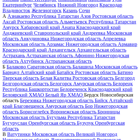
Екатеринбург
Челябинск
Нижний Новгород
Краснодар
Владивосток
Железногорск
Казань
Сочи
А
Азнакаево
Республика Татарстан
Азов
Ростовская область
Аксай
Ростовская область
Альметьевск
Республика Татарстан
Амурск
Хабаровский край
Анапа
Краснодарский край
Анджиевский
Ставропольский край
Андреевка
Московская
область
Анкудиновка
Нижегородская область
Апрелевка
Московская область
Арзамас
Нижегородская область
Армавир
Краснодарский край
Архангельск
Архангельская область
Астрахань
Астраханская область
Афонино
Нижегородская
область
Ахтубинск
Астраханская область
Б
Балаково
Саратовская область
Балашиха
Московская область
Барнаул
Алтайский край
Батайск
Ростовская область
Батино
Тверская область
Белая Калитва
Ростовская область
Белгород
Белгородская область
Белогорск
Амурская область
Белорецк
Республика Башкортостан
Белореченск
Краснодарский край
Белоярский
ХМАО
Белый Яр
ХМАО
Бердск
Новосибирская
область
Березовка
Нижегородская область
Бийск
Алтайский
край
Благовещенск
Амурская область
Бор
Нижегородская
область
Борисоглебск
Воронежская область
Бронницы
Московская область
Бугульма
Республика Татарстан
Бугуруслан
Оренбургская область
Бузулук
Оренбургская
область
В
Ватутинки
Московская область
Великий Новгород
Новгородская область
Верхнетемерницкий
Ростовская