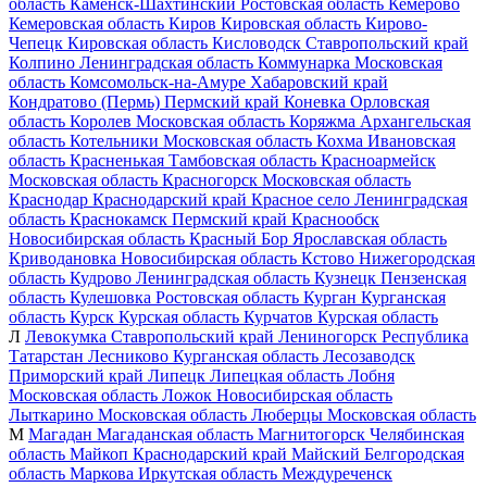
область
Каменск-Шахтинский
Ростовская область
Кемерово
Кемеровская область
Киров
Кировская область
Кирово-
Чепецк
Кировская область
Кисловодск
Ставропольский край
Колпино
Ленинградская область
Коммунарка
Московская
область
Комсомольск-на-Амуре
Хабаровский край
Кондратово (Пермь)
Пермский край
Коневка
Орловская
область
Королев
Московская область
Коряжма
Архангельская
область
Котельники
Московская область
Кохма
Ивановская
область
Красненькая
Тамбовская область
Красноармейск
Московская область
Красногорск
Московская область
Краснодар
Краснодарский край
Красное село
Ленинградская
область
Краснокамск
Пермский край
Краснообск
Новосибирская область
Красный Бор
Ярославская область
Криводановка
Новосибирская область
Кстово
Нижегородская
область
Кудрово
Ленинградская область
Кузнецк
Пензенская
область
Кулешовка
Ростовская область
Курган
Курганская
область
Курск
Курская область
Курчатов
Курская область
Л
Левокумка
Ставропольский край
Лениногорск
Республика
Татарстан
Лесниково
Курганская область
Лесозаводск
Приморский край
Липецк
Липецкая область
Лобня
Московская область
Ложок
Новосибирская область
Лыткарино
Московская область
Люберцы
Московская область
М
Магадан
Магаданская область
Магнитогорск
Челябинская
область
Майкоп
Краснодарский край
Майский
Белгородская
область
Маркова
Иркутская область
Междуреченск