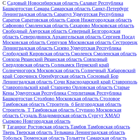
С
Садовый
Новосибирская область
Салават
Республика
Башкортостан
Самара
Самарская область
Санкт-Петербург
Ленинградская область
Сарапул
Удмуртская Республика
Саратов
Саратовская область
Саров
Нижегородская область
Сафоново
Смоленская область
Сахарово
Московская область
Свободный
Амурская область
Северный
Белгородская
область
Северодвинск
Архангельская область
Сергиев Посад
Московская область
Серпухов
Московская область
Сестрорецк
Ленинградская область
Сизево
Удмуртская Республика
Слободской
Кировская область
Смоленск
Смоленская область
Совхоза Рязанский
Рязанская область
Совхозный
Свердловская область
Соликамск
Пермский край
Солнечногорск
Московская область
Солнечный
Хабаровский
край
Сорочинск
Оренбургская область
Сосновый Бор
Ленинградская область
Сочи
Краснодарский край
Ставрополь
Ставропольский край
Старцево
Орловская область
Старые
Кены
Удмуртская Республика
Стерлитамак
Республика
Башкортостан
Столбово
Московская область
Столовое
Тамбовская область
Строитель_б
Белгородская область
Строитель_Т
Тамбовская область
Ступино
Московская
область
Суздаль
Владимирская область
Сургут
ХМАО
Сырково
Новгородская область
Т
Таганрог
Ростовская область
Тамбов
Тамбовская область
Тверь
Тверская область
Тельмана
Ленинградская область
Тобольск
Тюменская область
Тольятти
Самарская область