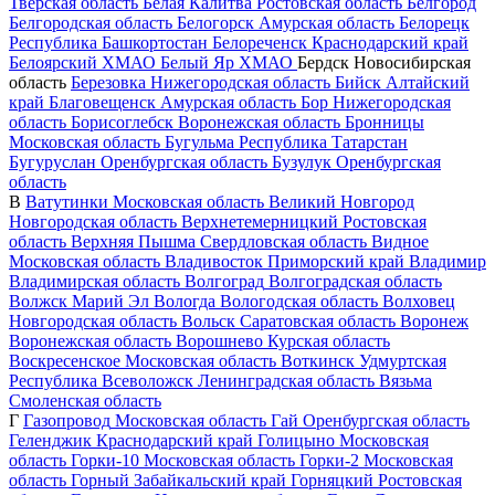
Тверская область
Белая Калитва
Ростовская область
Белгород
Белгородская область
Белогорск
Амурская область
Белорецк
Республика Башкортостан
Белореченск
Краснодарский край
Белоярский
ХМАО
Белый Яр
ХМАО
Бердск
Новосибирская
область
Березовка
Нижегородская область
Бийск
Алтайский
край
Благовещенск
Амурская область
Бор
Нижегородская
область
Борисоглебск
Воронежская область
Бронницы
Московская область
Бугульма
Республика Татарстан
Бугуруслан
Оренбургская область
Бузулук
Оренбургская
область
В
Ватутинки
Московская область
Великий Новгород
Новгородская область
Верхнетемерницкий
Ростовская
область
Верхняя Пышма
Свердловская область
Видное
Московская область
Владивосток
Приморский край
Владимир
Владимирская область
Волгоград
Волгоградская область
Волжск
Марий Эл
Вологда
Вологодская область
Волховец
Новгородская область
Вольск
Саратовская область
Воронеж
Воронежская область
Ворошнево
Курская область
Воскресенское
Московская область
Воткинск
Удмуртская
Республика
Всеволожск
Ленинградская область
Вязьма
Смоленская область
Г
Газопровод
Московская область
Гай
Оренбургская область
Геленджик
Краснодарский край
Голицыно
Московская
область
Горки-10
Московская область
Горки-2
Московская
область
Горный
Забайкальский край
Горняцкий
Ростовская