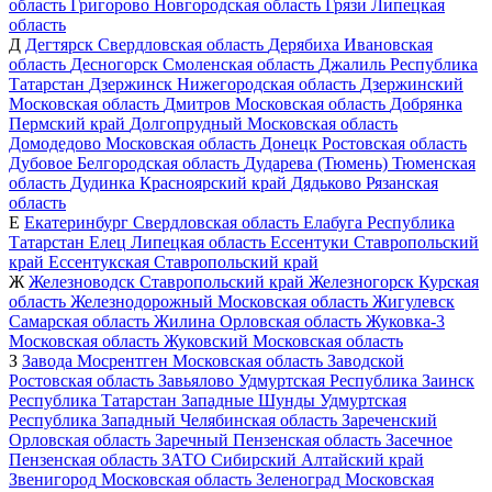
область
Григорово
Новгородская область
Грязи
Липецкая
область
Д
Дегтярск
Свердловская область
Дерябиха
Ивановская
область
Десногорск
Смоленская область
Джалиль
Республика
Татарстан
Дзержинск
Нижегородская область
Дзержинский
Московская область
Дмитров
Московская область
Добрянка
Пермский край
Долгопрудный
Московская область
Домодедово
Московская область
Донецк
Ростовская область
Дубовое
Белгородская область
Дударева (Тюмень)
Тюменская
область
Дудинка
Красноярский край
Дядьково
Рязанская
область
Е
Екатеринбург
Свердловская область
Елабуга
Республика
Татарстан
Елец
Липецкая область
Ессентуки
Ставропольский
край
Ессентукская
Ставропольский край
Ж
Железноводск
Ставропольский край
Железногорск
Курская
область
Железнодорожный
Московская область
Жигулевск
Самарская область
Жилина
Орловская область
Жуковка-3
Московская область
Жуковский
Московская область
З
Завода Мосрентген
Московская область
Заводской
Ростовская область
Завьялово
Удмуртская Республика
Заинск
Республика Татарстан
Западные Шунды
Удмуртская
Республика
Западный
Челябинская область
Зареченский
Орловская область
Заречный
Пензенская область
Засечное
Пензенская область
ЗАТО Сибирский
Алтайский край
Звенигород
Московская область
Зеленоград
Московская