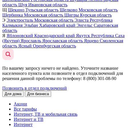
область
Шуя
Ивановская область
Щ
Щекино
Тульская область
Щелково
Московская область
Щербинка
Московская область
Щигры
Курская область
Э
Электросталь
Московская область
Элиста
Республика
Калмыкия
Эльбан
Хабаровский край
Энгельс
Саратовская
область
Я
Яблоновский
Краснодарский край
Якутск
Республика Саха
(Якутия)
Ярославль
Ярославская область
Ярцево
Смоленская
область
Ясный
Оренбургская область
По вашему запросу ничего не найдено. Уточните название
населенного пункта или позвоните в отдел подключений для
решения данной проблемы по телефону
: 8 (800) 301-08-90
Позвонить в отдел подключений
Для дома
Для бизнеса
Акции
Все тарифы
Интернет, ТВ и мобильная связь
Интернет и ТВ
Интернет