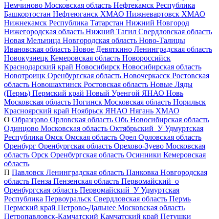
Немчиново
Московская область
Нефтекамск
Республика
Башкортостан
Нефтеюганск
ХМАО
Нижневартовск
ХМАО
Нижнекамск
Республика Татарстан
Нижний Новгород
Нижегородская область
Нижний Тагил
Свердловская область
Новая Мельница
Новгородская область
Ново-Талицы
Ивановская область
Новое Девяткино
Ленинградская область
Новокузнецк
Кемеровская область
Новороссийск
Краснодарский край
Новосибирск
Новосибирская область
Новотроицк
Оренбургская область
Новочеркасск
Ростовская
область
Новошахтинск
Ростовская область
Новые Ляды
(Пермь)
Пермский край
Новый Уренгой
ЯНАО
Новь
Московская область
Ногинск
Московская область
Норильск
Красноярский край
Ноябрьск
ЯНАО
Нягань
ХМАО
О
Образцово
Орловская область
Обь
Новосибирская область
Одинцово
Московская область
Октябрьский_У
Удмуртская
Республика
Омск
Омская область
Орел
Орловская область
Оренбург
Оренбургская область
Орехово-Зуево
Московская
область
Орск
Оренбургская область
Осинники
Кемеровская
область
П
Павловск
Ленинградская область
Панковка
Новгородская
область
Пенза
Пензенская область
Первомайский_о
Оренбургская область
Первомайский_У
Удмуртская
Республика
Первоуральск
Свердловская область
Пермь
Пермский край
Петрово-Дальнее
Московская область
Петропавловск-Камчатский
Камчатский край
Петушки