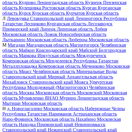
область
Кудрово
Ленинградская область
Кузнецк
Пензенская
область
Кулешовка
Ростовская область
Курган
Курганская
область
Курск
Курская область
Курчатов
Курская область
Л
Левокумка
Ставропольский край
Лениногорск
Республика
Татарстан
Лесниково
Курганская область
Лесозаводск
Приморский край
Липецк
Липецкая область
Лобня
Московская область
Ложок
Новосибирская область
Лыткарино
Московская область
Люберцы
Московская область
М
Магадан
Магаданская область
Магнитогорск
Челябинская
область
Майкоп
Краснодарский край
Майский
Белгородская
область
Маркова
Иркутская область
Междуреченск
Кемеровская область
Менделеевск
Республика Татарстан
Металлплощадка
Кемеровская область
Мечниково
Московская
область
Миасс
Челябинская область
Минеральные Воды
Ставропольский край
Мирный
Архангельская область
Михайловск
Ставропольский край
Можга
Удмуртская
Республика
Молодежный (Магнитогорск)
Челябинская
область
Москва
Московская область
Московский
Московская
область
Муравленко
ЯНАО
Мурино
Ленинградская область
Мытищи
Московская область
Н
д. Новоглаголево
Московская область
Набережные Челны
Республика Татарстан
Нариманов
Астраханская область
Наро-Фоминск
Московская область
Нахабино
Московская
область
Находка
Приморский край
Невинномысск
Ставропольский край
Нежинский
Ставропольский край