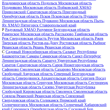
Владимирская область
Подольск
Московская область
Поздняково
Московская область
Пойковский
ХМАО
Приволжский
Саратовская область
Пригородный
Оренбургская область
Псков
Псковская область
Пушкин
Ленинградская область
Пушкино
Московская область
Пыть-
Ях
ХМАО
Пятигорск
Ставропольский край
Р
Радужный
ХМАО
Разумное
Белгородская область
Раменское
Московская область
Рассказово
Тамбовская область
Реж
Свердловская область
Реутов
Московская область
Ржев
Тверская область
Ростов-на-Дону
Ростовская область
Рыбное
Рязанская область
Рязань
Рязанская область
С
Садовый
Новосибирская область
Салават
Республика
Башкортостан
Самара
Самарская область
Санкт-Петербург
Ленинградская область
Сарапул
Удмуртская Республика
Саратов
Саратовская область
Саров
Нижегородская область
Сафоново
Смоленская область
Сахарово
Московская область
Свободный
Амурская область
Северный
Белгородская
область
Северодвинск
Архангельская область
Сергиев Посад
Московская область
Серпухов
Московская область
Сестрорецк
Ленинградская область
Сизево
Удмуртская Республика
Слободской
Кировская область
Смоленск
Смоленская область
Совхоза Рязанский
Рязанская область
Совхозный
Свердловская область
Соликамск
Пермский край
Солнечногорск
Московская область
Солнечный
Хабаровский
край
Сорочинск
Оренбургская область
Сосновый Бор