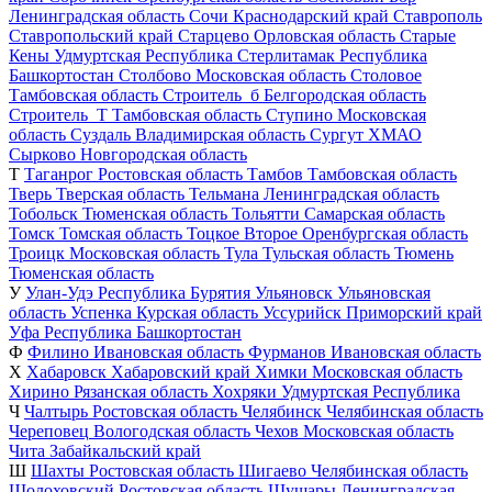
Ленинградская область
Сочи
Краснодарский край
Ставрополь
Ставропольский край
Старцево
Орловская область
Старые
Кены
Удмуртская Республика
Стерлитамак
Республика
Башкортостан
Столбово
Московская область
Столовое
Тамбовская область
Строитель_б
Белгородская область
Строитель_Т
Тамбовская область
Ступино
Московская
область
Суздаль
Владимирская область
Сургут
ХМАО
Сырково
Новгородская область
Т
Таганрог
Ростовская область
Тамбов
Тамбовская область
Тверь
Тверская область
Тельмана
Ленинградская область
Тобольск
Тюменская область
Тольятти
Самарская область
Томск
Томская область
Тоцкое Второе
Оренбургская область
Троицк
Московская область
Тула
Тульская область
Тюмень
Тюменская область
У
Улан-Удэ
Республика Бурятия
Ульяновск
Ульяновская
область
Успенка
Курская область
Уссурийск
Приморский край
Уфа
Республика Башкортостан
Ф
Филино
Ивановская область
Фурманов
Ивановская область
Х
Хабаровск
Хабаровский край
Химки
Московская область
Хирино
Рязанская область
Хохряки
Удмуртская Республика
Ч
Чалтырь
Ростовская область
Челябинск
Челябинская область
Череповец
Вологодская область
Чехов
Московская область
Чита
Забайкальский край
Ш
Шахты
Ростовская область
Шигаево
Челябинская область
Шолоховский
Ростовская область
Шушары
Ленинградская