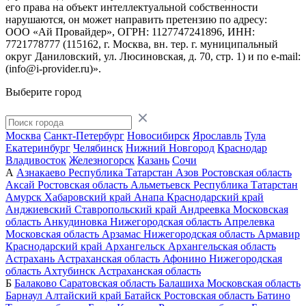
его права на объект интеллектуальной собственности
нарушаются, он может направить претензию по адресу:
ООО «Ай Провайдер», ОГРН: 1127747241896, ИНН:
7721778777 (115162, г. Москва, вн. тер. г. муниципальный
округ Даниловский, ул. Люсиновская, д. 70, стр. 1) и по
e-mail:
(info@i-provider.ru)
».
Выберите город
Москва
Санкт-Петербург
Новосибирск
Ярославль
Тула
Екатеринбург
Челябинск
Нижний Новгород
Краснодар
Владивосток
Железногорск
Казань
Сочи
А
Азнакаево
Республика Татарстан
Азов
Ростовская область
Аксай
Ростовская область
Альметьевск
Республика Татарстан
Амурск
Хабаровский край
Анапа
Краснодарский край
Анджиевский
Ставропольский край
Андреевка
Московская
область
Анкудиновка
Нижегородская область
Апрелевка
Московская область
Арзамас
Нижегородская область
Армавир
Краснодарский край
Архангельск
Архангельская область
Астрахань
Астраханская область
Афонино
Нижегородская
область
Ахтубинск
Астраханская область
Б
Балаково
Саратовская область
Балашиха
Московская область
Барнаул
Алтайский край
Батайск
Ростовская область
Батино