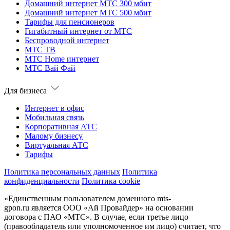
Домашний интернет МТС 300 мбит
Домашний интернет МТС 500 мбит
Тарифы для пенсионеров
Гигабитный интернет от МТС
Беспроводной интернет
МТС ТВ
МТС Home интернет
МТС Вай Фай
Для бизнеса
Интернет в офис
Мобильная связь
Корпоративная АТС
Малому бизнесу
Виртуальная АТС
Тарифы
Политика персональных данных
Политика
конфиденциальности
Политика cookie
«Единственным пользователем доменного mts-
gpon.ru является ООО «Ай Провайдер» на основании
договора с ПАО «МТС». В случае, если третье лицо
(правообладатель или уполномоченное им лицо) считает, что