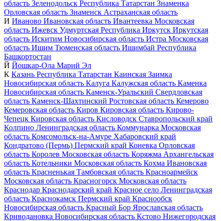
область
Зеленодольск
Республика Татарстан
Знаменка
Орловская область
Знаменск
Астраханская область
И
Иваново
Ивановская область
Ивантеевка
Московская
область
Ижевск
Удмуртская Республика
Иркутск
Иркутская
область
Искитим
Новосибирская область
Истра
Московская
область
Ишим
Тюменская область
Ишимбай
Республика
Башкортостан
Й
Йошкар-Ола
Марий Эл
К
Казань
Республика Татарстан
Каинская Заимка
Новосибирская область
Калуга
Калужская область
Каменка
Новосибирская область
Каменск-Уральский
Свердловская
область
Каменск-Шахтинский
Ростовская область
Кемерово
Кемеровская область
Киров
Кировская область
Кирово-
Чепецк
Кировская область
Кисловодск
Ставропольский край
Колпино
Ленинградская область
Коммунарка
Московская
область
Комсомольск-на-Амуре
Хабаровский край
Кондратово (Пермь)
Пермский край
Коневка
Орловская
область
Королев
Московская область
Коряжма
Архангельская
область
Котельники
Московская область
Кохма
Ивановская
область
Красненькая
Тамбовская область
Красноармейск
Московская область
Красногорск
Московская область
Краснодар
Краснодарский край
Красное село
Ленинградская
область
Краснокамск
Пермский край
Краснообск
Новосибирская область
Красный Бор
Ярославская область
Криводановка
Новосибирская область
Кстово
Нижегородская