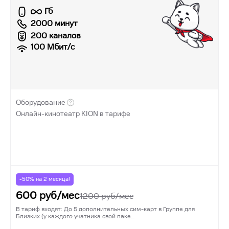
Гб
2000 минут
200 каналов
100
Мбит/с
Оборудование
Онлайн-кинотеатр KION в тарифе
-50% на
2
месяца!
600
руб/мес
1200
руб/мес
В тариф входят: До 5 дополнительных сим-карт в Группе для
Близких (у каждого учатника свой паке…