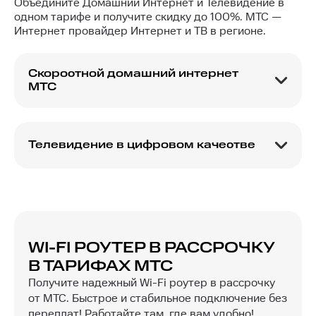
Объедините Домашний Интернет и Телевидение в
одном тарифе и получите скидку до 100%. МТС —
Интернет провайдер Интернет и ТВ в регионе.
Скоростной домашний интернет
МТС
МТС обеспечивает скорость интернет-
соединения до 1000 Мбит/с! Это максимально
допустимое значение при технологии GPON.
Телевидение в цифровом качестве
Подключите домашний интернет МГТС один из
МТС-ТВ – это множество каналов разных
тарифов высокоскоростного интернета и
жанров: фильмы, сериалы, детские программы,
получите доступ ко всем ресурсам сети!
трансляции спортивных матчей и музыка на
вашем домашнем телевизоре. Настройку ТВ
приставки МТС выполняют сотрудники
провайдера. Подключите МТС Интернет и ТВ и
WI-FI РОУТЕР В РАССРОЧКУ
продолжите просмотр на телефоне или
В ТАРИФАХ МТС
планшете при помощи мобильного приложения.
Получите надежный Wi-Fi роутер в рассрочку
от МТС. Быстрое и стабильное подключение без
переплат! Работайте там, где вам удобно!