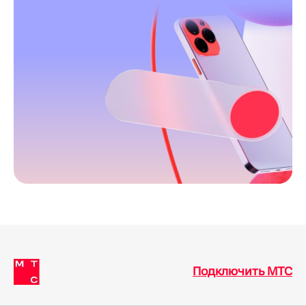
экономьте на услугах, пользуйтесь
конвергентный тариф и получите
телевидением в цифровом качестве,
высокоскоростной Wi-fi роутер и ТВ
безлимитным Мобильным Интернетом и
приставку в аренду на все время
Сотовой связью не только дома, но и в
пользования тарифом.
поездках.
Бесплатное подключение к ТВ и Интернету
возможно по номеру
8 (800) 301-08-90
во всех
городах России. Звонки принимаются с 7:00 до
24:00 по МСК. Также оставьте заявку, указав
ваш номер мобильного телефона для связи.
Подключить МТС