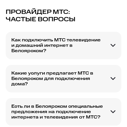
ПРОВАЙДЕР МТС:
ЧАСТЫЕ ВОПРОСЫ
Как подключить МТС телевидение
и домашний интернет в
Белоярском?
Для подключения МТС телевидения и
домашнего интернета в Белоярском, вам
необходимо оставить заявку на официальном
Какие услуги предлагает МТС в
сайте или обратиться в ближайший офис
Белоярском для подключения
продаж МТС.
дома?
МТС в Белоярском предлагает услуги по
подключению домашнего интернета,
телевидения и телефонии. Компании также
Есть ли в Белоярском специальные
доступны пакеты услуг, объединяющие все три
предложения на подключение
услуги.
интернета и телевидения от МТС?
МТС периодически предлагает специальные