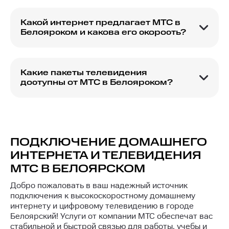
акции и выгодные тарифы на подключение
интернет и телевидение в различных регионах,
Какой интернет предлагает МТС в
в том числе и в Белоярском. Для получения
Белоярском и какова его скорость?
актуальной информации рекомендуется
МТС в Белоярском предлагает
посетить официальный сайт или связаться с
высокоскоростной интернет с различными
представителями компании.
тарифами. Скорость интернета зависит от
Какие пакеты телевидения
выбранного тарифа и может варьироваться в
доступны от МТС в Белоярском?
пределах от 100 Мбит/с до 1 Гбит/с.
В Белоярском МТС предлагает различные
пакеты цифрового телевидения, включающие
множество популярных каналов. Вы можете
выбрать пакет, который соответствует вашим
интересам и предпочтениям.
ПОДКЛЮЧЕНИЕ ДОМАШНЕГО
ИНТЕРНЕТА И ТЕЛЕВИДЕНИЯ
МТС В БЕЛОЯРСКОМ
Добро пожаловать в ваш надежный источник
подключения к высокоскоростному домашнему
интернету и цифровому телевидению в городе
Белоярский! Услуги от компании МТС обеспечат вас
стабильной и быстрой связью для работы, учебы и