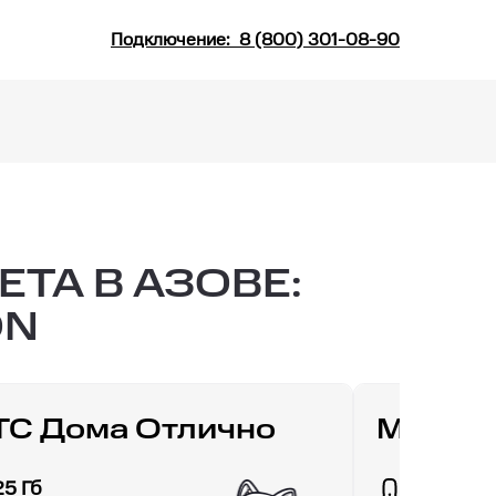
Подключение:
8 (800) 301-08-90
ТА В АЗОВЕ:
ON
С Дома Отлично
МТС Д
25 Гб
30 Гб