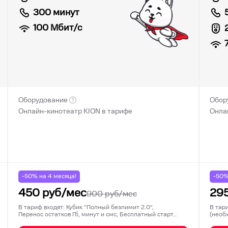
300 минут
100
Мбит/с
Оборудование
Обор
Онлайн-кинотеатр KION в тарифе
Онла
-50% на
4
месяца!
-50
450
руб/мес
29
900
руб/мес
В тариф входят: Кубик "Полный безлимит 2.0",
В тар
Перенос остатков Гб, минут и смс, Бесплатный старт…
(необ
на со