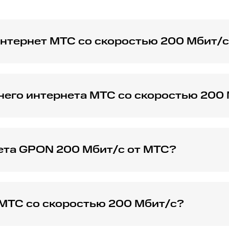
нтернет МТС со скоростью 200 Мбит/с
С со скоростью 200 Мбит/с в Азове свяжитесь с нашим с
е.
его интернета МТС со скоростью 200
 Мбит/с обеспечивает стабильное и быстрое подключени
и данных.
ета GPON 200 Мбит/с от МТС?
гает оптоволоконное подключение, обеспечивающее высо
 МТС со скоростью 200 Мбит/с?
 Мбит/с зависят от выбранных дополнительных услуг и по
оператора.