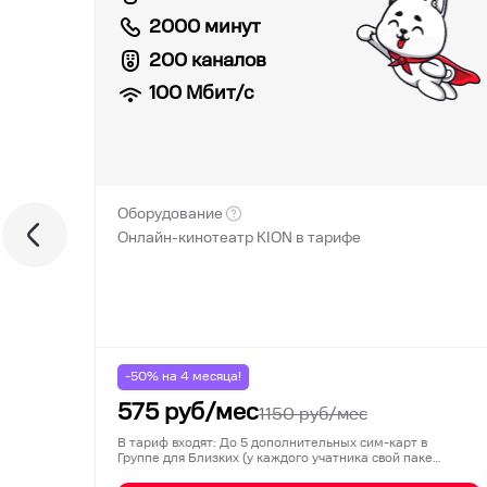
2000 минут
200 каналов
100
Мбит/с
Оборудование
Онлайн-кинотеатр KION в тарифе
-50% на
4
месяца!
575
руб/мес
1150
руб/мес
В тариф входят: До 5 дополнительных сим-карт в
Группе для Близких (у каждого учатника свой паке…