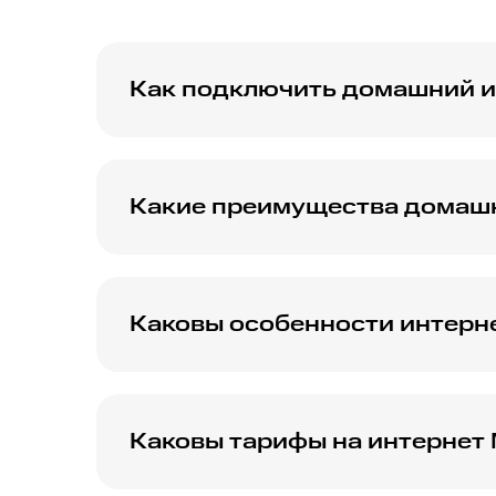
Как подключить домашний и
Для подключения домашнего интернета МТ
горячую линию или оставьте заявку на сайт
Какие преимущества домашн
Домашний интернет МТС со скоростью 200
использования онлайн-сервисов и загрузк
Каковы особенности интерн
Интернет GPON 200 Мбит/с от МТС предла
передачи данных и низкую задержку.
Каковы тарифы на интернет
Тарифы на интернет МТС со скоростью 200
Подробности можно узнать на сайте или у 