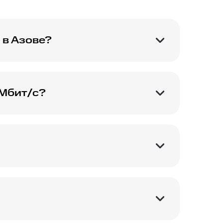
 в Азове?
пециалистом через
 Мбит/с?
е для комфортного
кую скорость
дключения.