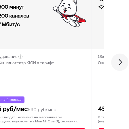
7
Мбит/с
500 минут
200 каналов
7
Мбит/с
удование
Оборудование
йн-кинотеатр KION в тарифе
Онлайн-кинотеа
% на
4
месяца!
5
руб/мес
450
руб/м
590
руб/мес
иф входят: Безлимит на мессенджеры
В тариф входят: 3
ходимо подключить в Мой МТС за 0), Безлимит
(подключается ед
ц…