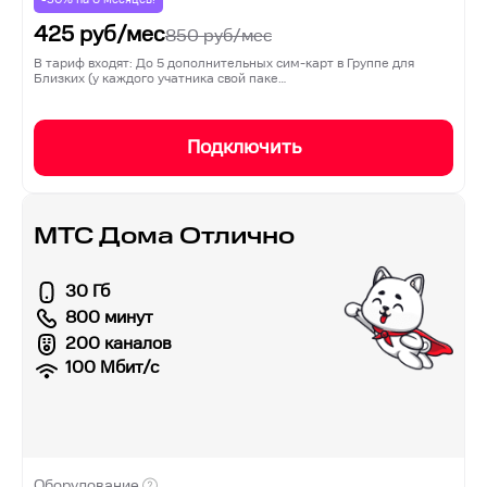
425
руб/мес
850
руб/мес
В тариф входят: До 5 дополнительных сим-карт в Группе для
Близких (у каждого учатника свой паке…
Подключить
МТС Дома Отлично
30 Гб
800 минут
200 каналов
100
Мбит/с
Оборудование