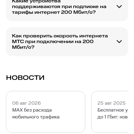
Какие устройства
поддерживаются при подписке на
тарифы интернет 200 Мбит/с?
Подписка на тарифы интернет 200 Мбит/с от
МТС поддерживает подключение различных
устройств, включая компьютеры, смартфоны,
Как проверить скорость интернета
Smart TV и другие.
МТС при подключении на 200
Мбит/с?
Вы можете проверить скорость интернета,
используя онлайн-сервисы, такие как
speedtest.net, для подтверждения заявленной
скорости 200 Мбит/с от МТС.
НОВОСТИ
06 авг 2026
25 авг 2025
MAX без расхода
Бесплатное уск
мобильного трафика
до 1 Гбит: нова