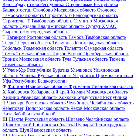
Кены
Удмуртская Республика
Стерлитамак
Республика
Башкортостан
Столбово
Московская область
Столовое
Тамбовская область
Строитель_б
Белгородская область
Строитель_Т
Тамбовская область
Ступино
Московская
область
Суздаль
Владимирская область
Сургут
ХМАО
Сырково
Новгородская область
Т
Таганрог
Ростовская область
Тамбов
Тамбовская область
Тверь
Тверская область
Тельмана
Ленинградская область
Тобольск
Тюменская область
Тольятти
Самарская область
Томск
Томская область
Тоцкое Второе
Оренбургская область
Троицк
Московская область
Тула
Тульская область
Тюмень
Тюменская область
У
Улан-Удэ
Республика Бурятия
Ульяновск
Ульяновская
область
Успенка
Курская область
Уссурийск
Приморский край
Уфа
Республика Башкортостан
Ф
Филино
Ивановская область
Фурманов
Ивановская область
Х
Хабаровск
Хабаровский край
Химки
Московская область
Хирино
Рязанская область
Хохряки
Удмуртская Республика
Ч
Чалтырь
Ростовская область
Челябинск
Челябинская область
Череповец
Вологодская область
Чехов
Московская область
Чита
Забайкальский край
Ш
Шахты
Ростовская область
Шигаево
Челябинская область
Шолоховский
Ростовская область
Шушары
Ленинградская
область
Шуя
Ивановская область
Щ
Щекино
Тульская область
Щелково
Московская область