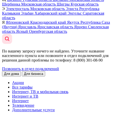
Щербинка
Московская область
Щигры
Курская область
Э
Электросталь
Московская область
Элиста
Республика
Калмыкия
Эльбан
Хабаровский край
Энгельс
Саратовская
область
Я
Яблоновский
Краснодарский край
Якутск
Республика Саха
(Якутия)
Ярославль
Ярославская область
Ярцево
Смоленская
область
Ясный
Оренбургская область
По вашему запросу ничего не найдено. Уточните название
населенного пункта или позвоните в отдел подключений для
решения данной проблемы по телефону
: 8 (800) 301-08-90
Позвонить в отдел подключений
Для дома
Для бизнеса
Акции
Все тарифы
Интернет, ТВ и мобильная связь
Интернет и ТВ
Интернет
Телевидение
Дополнительные услуги