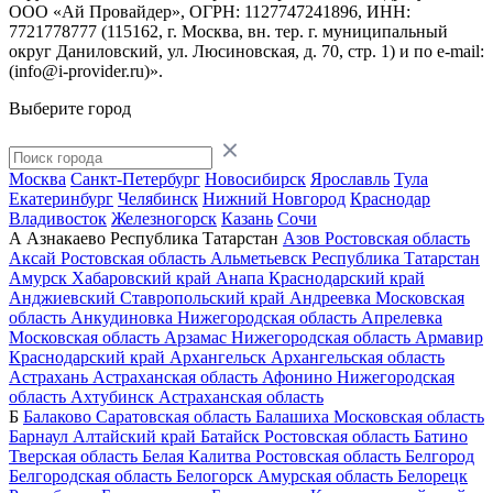
ООО «Ай Провайдер», ОГРН: 1127747241896, ИНН:
7721778777 (115162, г. Москва, вн. тер. г. муниципальный
округ Даниловский, ул. Люсиновская, д. 70, стр. 1) и по
e-mail:
(info@i-provider.ru)
».
Выберите город
Москва
Санкт-Петербург
Новосибирск
Ярославль
Тула
Екатеринбург
Челябинск
Нижний Новгород
Краснодар
Владивосток
Железногорск
Казань
Сочи
А
Азнакаево
Республика Татарстан
Азов
Ростовская область
Аксай
Ростовская область
Альметьевск
Республика Татарстан
Амурск
Хабаровский край
Анапа
Краснодарский край
Анджиевский
Ставропольский край
Андреевка
Московская
область
Анкудиновка
Нижегородская область
Апрелевка
Московская область
Арзамас
Нижегородская область
Армавир
Краснодарский край
Архангельск
Архангельская область
Астрахань
Астраханская область
Афонино
Нижегородская
область
Ахтубинск
Астраханская область
Б
Балаково
Саратовская область
Балашиха
Московская область
Барнаул
Алтайский край
Батайск
Ростовская область
Батино
Тверская область
Белая Калитва
Ростовская область
Белгород
Белгородская область
Белогорск
Амурская область
Белорецк