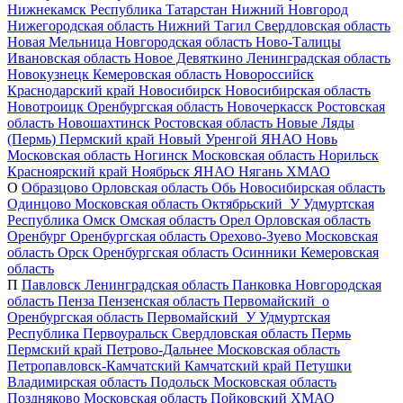
Нижнекамск
Республика Татарстан
Нижний Новгород
Нижегородская область
Нижний Тагил
Свердловская область
Новая Мельница
Новгородская область
Ново-Талицы
Ивановская область
Новое Девяткино
Ленинградская область
Новокузнецк
Кемеровская область
Новороссийск
Краснодарский край
Новосибирск
Новосибирская область
Новотроицк
Оренбургская область
Новочеркасск
Ростовская
область
Новошахтинск
Ростовская область
Новые Ляды
(Пермь)
Пермский край
Новый Уренгой
ЯНАО
Новь
Московская область
Ногинск
Московская область
Норильск
Красноярский край
Ноябрьск
ЯНАО
Нягань
ХМАО
О
Образцово
Орловская область
Обь
Новосибирская область
Одинцово
Московская область
Октябрьский_У
Удмуртская
Республика
Омск
Омская область
Орел
Орловская область
Оренбург
Оренбургская область
Орехово-Зуево
Московская
область
Орск
Оренбургская область
Осинники
Кемеровская
область
П
Павловск
Ленинградская область
Панковка
Новгородская
область
Пенза
Пензенская область
Первомайский_о
Оренбургская область
Первомайский_У
Удмуртская
Республика
Первоуральск
Свердловская область
Пермь
Пермский край
Петрово-Дальнее
Московская область
Петропавловск-Камчатский
Камчатский край
Петушки
Владимирская область
Подольск
Московская область
Поздняково
Московская область
Пойковский
ХМАО