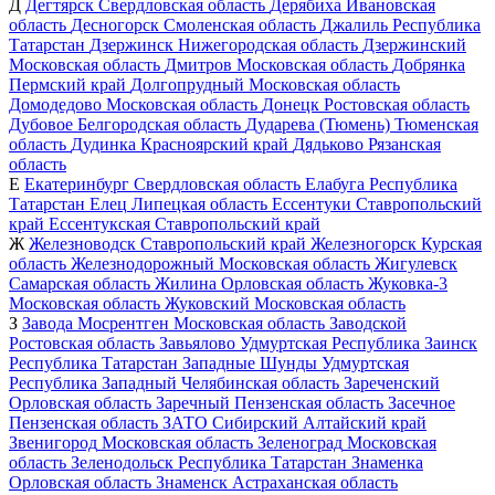
Д
Дегтярск
Свердловская область
Дерябиха
Ивановская
область
Десногорск
Смоленская область
Джалиль
Республика
Татарстан
Дзержинск
Нижегородская область
Дзержинский
Московская область
Дмитров
Московская область
Добрянка
Пермский край
Долгопрудный
Московская область
Домодедово
Московская область
Донецк
Ростовская область
Дубовое
Белгородская область
Дударева (Тюмень)
Тюменская
область
Дудинка
Красноярский край
Дядьково
Рязанская
область
Е
Екатеринбург
Свердловская область
Елабуга
Республика
Татарстан
Елец
Липецкая область
Ессентуки
Ставропольский
край
Ессентукская
Ставропольский край
Ж
Железноводск
Ставропольский край
Железногорск
Курская
область
Железнодорожный
Московская область
Жигулевск
Самарская область
Жилина
Орловская область
Жуковка-3
Московская область
Жуковский
Московская область
З
Завода Мосрентген
Московская область
Заводской
Ростовская область
Завьялово
Удмуртская Республика
Заинск
Республика Татарстан
Западные Шунды
Удмуртская
Республика
Западный
Челябинская область
Зареченский
Орловская область
Заречный
Пензенская область
Засечное
Пензенская область
ЗАТО Сибирский
Алтайский край
Звенигород
Московская область
Зеленоград
Московская
область
Зеленодольск
Республика Татарстан
Знаменка
Орловская область
Знаменск
Астраханская область