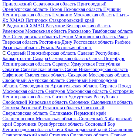
Приволжский
Саратовская область
Пригородный
Оренбургская область
Псков
Псковская область
Пушкин
Ленинградская область
Пушкино
Московская область
Пыть-
Ях
ХМАО
Пятигорск
Ставропольский край
Р
Радужный
ХМАО
Разумное
Белгородская область
Раменское
Московская область
Рассказово
Тамбовская область
Реж
Свердловская область
Реутов
Московская область
Ржев
Тверская область
Ростов-на-Дону
Ростовская область
Рыбное
Рязанская область
Рязань
Рязанская область
С
Садовый
Новосибирская область
Салават
Республика
Башкортостан
Самара
Самарская область
Санкт-Петербург
Ленинградская область
Сарапул
Удмуртская Республика
Саратов
Саратовская область
Саров
Нижегородская область
Сафоново
Смоленская область
Сахарово
Московская область
Свободный
Амурская область
Северный
Белгородская
область
Северодвинск
Архангельская область
Сергиев Посад
Московская область
Серпухов
Московская область
Сестрорецк
Ленинградская область
Сизево
Удмуртская Республика
Слободской
Кировская область
Смоленск
Смоленская область
Совхоза Рязанский
Рязанская область
Совхозный
Свердловская область
Соликамск
Пермский край
Солнечногорск
Московская область
Солнечный
Хабаровский
край
Сорочинск
Оренбургская область
Сосновый Бор
Ленинградская область
Сочи
Краснодарский край
Ставрополь
Ставропольский край
Старцево
Орловская область
Старые