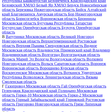
Республика Башкортостан
Белореченск
Краснодарский край
Белоярский
ХМАО
Белый Яр
ХМАО
Бердск
Новосибирская
область
Березовка
Нижегородская область
Бийск
Алтайский
край
Благовещенск
Амурская область
Бор
Нижегородская
область
Борисоглебск
Воронежская область
Бронницы
Московская область
Бугульма
Республика Татарстан
Бугуруслан
Оренбургская область
Бузулук
Оренбургская
область
В
Ватутинки
Московская область
Великий Новгород
Новгородская область
Верхнетемерницкий
Ростовская
область
Верхняя Пышма
Свердловская область
Видное
Московская область
Владивосток
Приморский край
Владимир
Владимирская область
Волгоград
Волгоградская область
Волжск
Марий Эл
Вологда
Вологодская область
Волховец
Новгородская область
Вольск
Саратовская область
Воронеж
Воронежская область
Ворошнево
Курская область
Воскресенское
Московская область
Воткинск
Удмуртская
Республика
Всеволожск
Ленинградская область
Вязьма
Смоленская область
Г
Газопровод
Московская область
Гай
Оренбургская область
Геленджик
Краснодарский край
Голицыно
Московская
область
Горки-10
Московская область
Горки-2
Московская
область
Горный
Забайкальский край
Горняцкий
Ростовская
область
Григорово
Новгородская область
Грязи
Липецкая
область