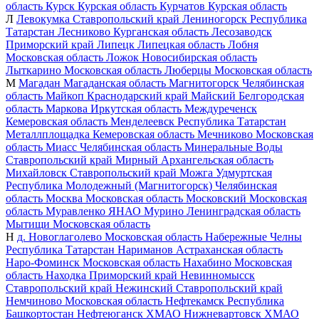
область
Курск
Курская область
Курчатов
Курская область
Л
Левокумка
Ставропольский край
Лениногорск
Республика
Татарстан
Лесниково
Курганская область
Лесозаводск
Приморский край
Липецк
Липецкая область
Лобня
Московская область
Ложок
Новосибирская область
Лыткарино
Московская область
Люберцы
Московская область
М
Магадан
Магаданская область
Магнитогорск
Челябинская
область
Майкоп
Краснодарский край
Майский
Белгородская
область
Маркова
Иркутская область
Междуреченск
Кемеровская область
Менделеевск
Республика Татарстан
Металлплощадка
Кемеровская область
Мечниково
Московская
область
Миасс
Челябинская область
Минеральные Воды
Ставропольский край
Мирный
Архангельская область
Михайловск
Ставропольский край
Можга
Удмуртская
Республика
Молодежный (Магнитогорск)
Челябинская
область
Москва
Московская область
Московский
Московская
область
Муравленко
ЯНАО
Мурино
Ленинградская область
Мытищи
Московская область
Н
д. Новоглаголево
Московская область
Набережные Челны
Республика Татарстан
Нариманов
Астраханская область
Наро-Фоминск
Московская область
Нахабино
Московская
область
Находка
Приморский край
Невинномысск
Ставропольский край
Нежинский
Ставропольский край
Немчиново
Московская область
Нефтекамск
Республика
Башкортостан
Нефтеюганск
ХМАО
Нижневартовск
ХМАО