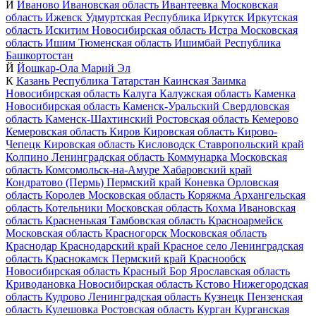
И
Иваново
Ивановская область
Ивантеевка
Московская
область
Ижевск
Удмуртская Республика
Иркутск
Иркутская
область
Искитим
Новосибирская область
Истра
Московская
область
Ишим
Тюменская область
Ишимбай
Республика
Башкортостан
Й
Йошкар-Ола
Марий Эл
К
Казань
Республика Татарстан
Каинская Заимка
Новосибирская область
Калуга
Калужская область
Каменка
Новосибирская область
Каменск-Уральский
Свердловская
область
Каменск-Шахтинский
Ростовская область
Кемерово
Кемеровская область
Киров
Кировская область
Кирово-
Чепецк
Кировская область
Кисловодск
Ставропольский край
Колпино
Ленинградская область
Коммунарка
Московская
область
Комсомольск-на-Амуре
Хабаровский край
Кондратово (Пермь)
Пермский край
Коневка
Орловская
область
Королев
Московская область
Коряжма
Архангельская
область
Котельники
Московская область
Кохма
Ивановская
область
Красненькая
Тамбовская область
Красноармейск
Московская область
Красногорск
Московская область
Краснодар
Краснодарский край
Красное село
Ленинградская
область
Краснокамск
Пермский край
Краснообск
Новосибирская область
Красный Бор
Ярославская область
Криводановка
Новосибирская область
Кстово
Нижегородская
область
Кудрово
Ленинградская область
Кузнецк
Пензенская
область
Кулешовка
Ростовская область
Курган
Курганская