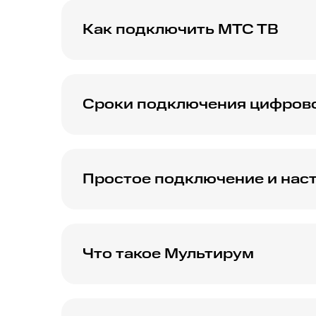
Как подключить МТС ТВ
Чтобы подключить МТС ТВ, выберите подхо
301-08-90
. Специалист свяжется с вами 
оборудование, настроит телевидение, и в
Сроки подключения цифрово
Подключение телевидения от МТС занимает
Простое подключение и нас
С телевидением от МТС вы можете рассчит
настроят интернет и телевидение, чтобы в
Что такое Мультирум
Услуга Мультирум от МТС позволяет однов
Подключив до четырёх телевизоров, вы см
того, что смотрят остальные. Идеальное 