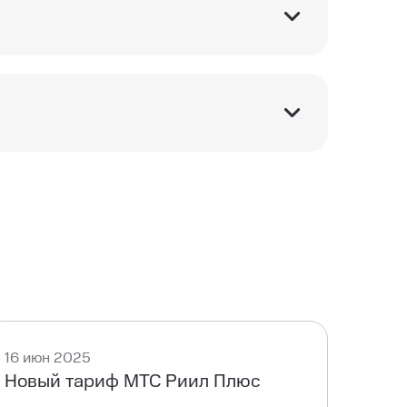
те эксклюзивные
GPON или IPTV может
 выбрать подходящие
16 июн 2025
Новый тариф МТС Риил Плюс