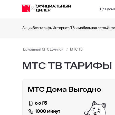
Для дом
Акции
Все тарифы
Интернет, ТВ и мобильная связь
Инте
Домашний МТС Джипон
МТС ТВ
МТС ТВ ТАРИФЫ
МТС Дома Выгодно
Гб
1000 минут