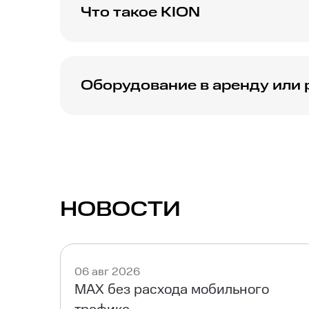
Что такое KION
KION — это онлайн-кинотеатр от МТС, где 
премьеры, популярные хиты и контент без 
Оборудование в аренду или 
МТС предлагает аренду или рассрочку ТВ-
понадобиться роутер от МТС либо совмес
устройства.
НОВОСТИ
06 авг 2026
MAX без расхода мобильного