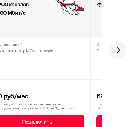
100
Мбит
200 каналов
100
Мбит/с
удование
Оборудование
йн-кинотеатр KION в тарифе
Онлайн-кинотеа
0
руб/мес
690
руб/
иф входят: Безлимит на мессенджеры
В тариф входят: К
ходимо подключить в Мой МТС за 0), Безлимит
Перенос остатков 
ц…
Подключить