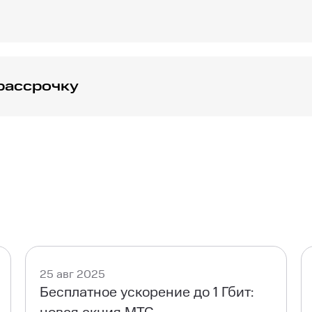
собраны тысячи фильмов, сериалов и шоу. Здесь вы найде
рекламы, доступный на любых устройствах.
рассрочку
приставки или роутера. Для подключения по технологии 
тимый с SFP. При оформлении заявки специалист поможет
25 авг 2025
Бесплатное ускорение до 1 Гбит: