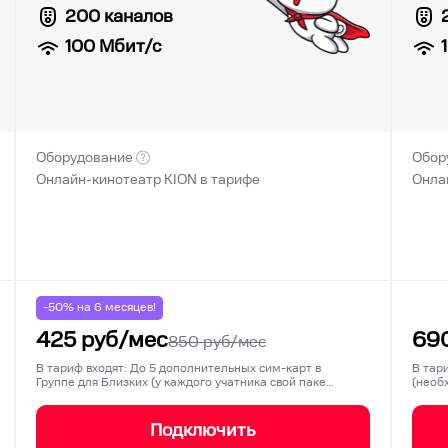
200 каналов
100
Мбит/с
Оборудование
Обор
Онлайн-кинотеатр KION в тарифе
Онла
-50% на
6
месяцев!
425
руб/мес
69
850
руб/мес
В тариф входят: До 5 дополнительных сим-карт в
В тар
Группе для Близких (у каждого учатника свой паке…
(необ
на со
Подключить