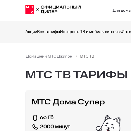
Для дома
Акции
Все тарифы
Интернет, ТВ и мобильная связь
Инте
Домашний МТС Джипон
МТС ТВ
МТС ТВ ТАРИФЫ
МТС Дома Супер
Гб
2000 минут