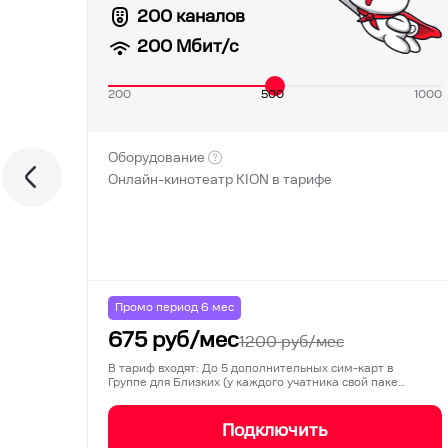
200 каналов
200
Мбит/с
200
500
1000
Оборудование
Онлайн-кинотеатр KION в тарифе
Промо период
6
мес
675
руб/мес
1200
руб/мес
В тариф входят: До 5 дополнительных сим-карт в
Группе для Близких (у каждого учатника свой паке…
Подключить