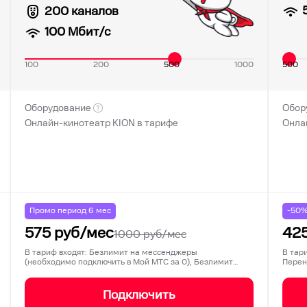
200 каналов
100
Мбит/с
100
200
500
1000
500
Оборудование
Обор
Онлайн-кинотеатр KION в тарифе
Онла
Промо период
6
мес
-50
575
руб/мес
42
1000
руб/мес
В тариф входят: Безлимит на мессенджеры
В тар
(необходимо подключить в Мой МТС за 0), Безлимит
Перен
на соц…
Подключить