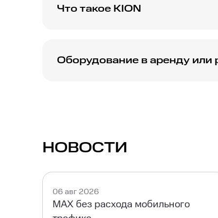
Что такое KION
KION — это онлайн-кинотеатр от МТС, где 
премьеры, популярные хиты и контент без 
Оборудование в аренду или 
МТС предлагает аренду или рассрочку ТВ-
понадобиться роутер от МТС либо совмес
устройства.
НОВОСТИ
06 авг 2026
MAX без расхода мобильного