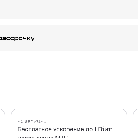
собраны тысячи фильмов, сериалов и шоу. Здесь вы найде
рекламы, доступный на любых устройствах.
рассрочку
приставки или роутера. Для подключения по технологии 
тимый с SFP. При оформлении заявки специалист поможет
25 авг 2025
Бесплатное ускорение до 1 Гбит: