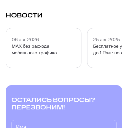
технологии GPON или IPTV может понадобиться
роутер от МТС либо совместимый с SFP. При
НОВОСТИ
оформлении заявки специалист поможет
выбрать подходящие устройства.
06 авг 2026
25 авг 2025
MAX без расхода
Бесплатное уск
мобильного трафика
до 1 Гбит: нова
ОСТАЛИСЬ ВОПРОСЫ?
ПЕРЕЗВОНИМ!