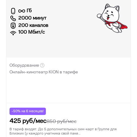
Гб
2000 минут
200 каналов
100
Мбит/с
Оборудование
Онлайн-кинотеатр KION в тарифе
-50% на
6
месяцев!
425
руб/мес
850
руб/мес
В тариф входят: До 5 дополнительных сим-карт в Группе для
Близких (у каждого учатника свой паке…