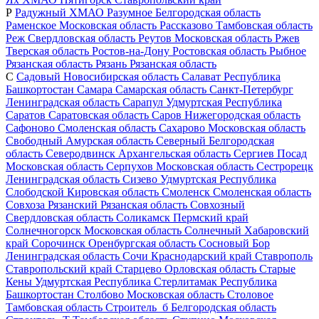
Р
Радужный
ХМАО
Разумное
Белгородская область
Раменское
Московская область
Рассказово
Тамбовская область
Реж
Свердловская область
Реутов
Московская область
Ржев
Тверская область
Ростов-на-Дону
Ростовская область
Рыбное
Рязанская область
Рязань
Рязанская область
С
Садовый
Новосибирская область
Салават
Республика
Башкортостан
Самара
Самарская область
Санкт-Петербург
Ленинградская область
Сарапул
Удмуртская Республика
Саратов
Саратовская область
Саров
Нижегородская область
Сафоново
Смоленская область
Сахарово
Московская область
Свободный
Амурская область
Северный
Белгородская
область
Северодвинск
Архангельская область
Сергиев Посад
Московская область
Серпухов
Московская область
Сестрорецк
Ленинградская область
Сизево
Удмуртская Республика
Слободской
Кировская область
Смоленск
Смоленская область
Совхоза Рязанский
Рязанская область
Совхозный
Свердловская область
Соликамск
Пермский край
Солнечногорск
Московская область
Солнечный
Хабаровский
край
Сорочинск
Оренбургская область
Сосновый Бор
Ленинградская область
Сочи
Краснодарский край
Ставрополь
Ставропольский край
Старцево
Орловская область
Старые
Кены
Удмуртская Республика
Стерлитамак
Республика
Башкортостан
Столбово
Московская область
Столовое
Тамбовская область
Строитель_б
Белгородская область