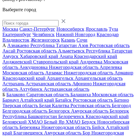
Выберите город
Москва
Санкт-Петербург
Новосибирск
Ярославль
Тула
Екатеринбург
Челябинск
Нижний Новгород
Краснодар
Владивосток
Железногорск
Казань
Сочи
А
Азнакаево
Республика Татарстан
Азов
Ростовская область
Аксай
Ростовская область
Альметьевск
Республика Татарстан
Амурск
Хабаровский край
Анапа
Краснодарский край
Анджиевский
Ставропольский край
Андреевка
Московская
область
Анкудиновка
Нижегородская область
Апрелевка
Московская область
Арзамас
Нижегородская область
Армавир
Краснодарский край
Архангельск
Архангельская область
Астрахань
Астраханская область
Афонино
Нижегородская
область
Ахтубинск
Астраханская область
Б
Балаково
Саратовская область
Балашиха
Московская область
Барнаул
Алтайский край
Батайск
Ростовская область
Батино
Тверская область
Белая Калитва
Ростовская область
Белгород
Белгородская область
Белогорск
Амурская область
Белорецк
Республика Башкортостан
Белореченск
Краснодарский край
Белоярский
ХМАО
Белый Яр
ХМАО
Бердск
Новосибирская
область
Березовка
Нижегородская область
Бийск
Алтайский
край
Благовещенск
Амурская область
Бор
Нижегородская