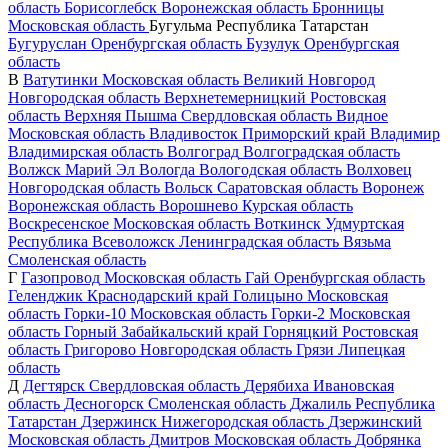
область
Борисоглебск
Воронежская область
Бронницы
Московская область
Бугульма
Республика Татарстан
Бугуруслан
Оренбургская область
Бузулук
Оренбургская
область
В
Ватутинки
Московская область
Великий Новгород
Новгородская область
Верхнетемерницкий
Ростовская
область
Верхняя Пышма
Свердловская область
Видное
Московская область
Владивосток
Приморский край
Владимир
Владимирская область
Волгоград
Волгоградская область
Волжск
Марий Эл
Вологда
Вологодская область
Волховец
Новгородская область
Вольск
Саратовская область
Воронеж
Воронежская область
Ворошнево
Курская область
Воскресенское
Московская область
Воткинск
Удмуртская
Республика
Всеволожск
Ленинградская область
Вязьма
Смоленская область
Г
Газопровод
Московская область
Гай
Оренбургская область
Геленджик
Краснодарский край
Голицыно
Московская
область
Горки-10
Московская область
Горки-2
Московская
область
Горный
Забайкальский край
Горняцкий
Ростовская
область
Григорово
Новгородская область
Грязи
Липецкая
область
Д
Дегтярск
Свердловская область
Дерябиха
Ивановская
область
Десногорск
Смоленская область
Джалиль
Республика
Татарстан
Дзержинск
Нижегородская область
Дзержинский
Московская область
Дмитров
Московская область
Добрянка