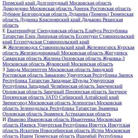
Пермский край
Долгопрудный
Московская область
Домодедово
Московская область
Донецк
Ростовская область
Дубовое
Белгородская область
Дударева (Тюмень)
Тюменская
область
Дудинка
Красноярский край
Дядьково
Рязанская
область
Е
Екатеринбург
Свердловская область
Елабуга
Республика
Татарстан
Елец
Липецкая область
Ессентуки
Ставропольский
край
Ессентукская
Ставропольский край
Ж
Железноводск
Ставропольский край
Железногорск
Курская
область
Железнодорожный
Московская область
Жигулевск
Самарская область
Жилина
Орловская область
Жуковка-3
Московская область
Жуковский
Московская область
З
Завода Мосрентген
Московская область
Заводской
Ростовская область
Завьялово
Удмуртская Республика
Заинск
Республика Татарстан
Западные Шунды
Удмуртская
Республика
Западный
Челябинская область
Зареченский
Орловская область
Заречный
Пензенская область
Засечное
Пензенская область
ЗАТО Сибирский
Алтайский край
Звенигород
Московская область
Зеленоград
Московская
область
Зеленодольск
Республика Татарстан
Знаменка
Орловская область
Знаменск
Астраханская область
И
Иваново
Ивановская область
Ивантеевка
Московская
область
Ижевск
Удмуртская Республика
Иркутск
Иркутская
область
Искитим
Новосибирская область
Истра
Московская
область
Ишим
Тюменская область
Ишимбай
Республика