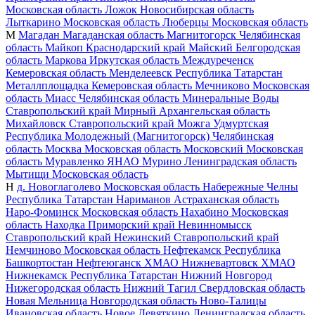
Московская область
Ложок
Новосибирская область
Лыткарино
Московская область
Люберцы
Московская область
М
Магадан
Магаданская область
Магнитогорск
Челябинская
область
Майкоп
Краснодарский край
Майский
Белгородская
область
Маркова
Иркутская область
Междуреченск
Кемеровская область
Менделеевск
Республика Татарстан
Металлплощадка
Кемеровская область
Мечниково
Московская
область
Миасс
Челябинская область
Минеральные Воды
Ставропольский край
Мирный
Архангельская область
Михайловск
Ставропольский край
Можга
Удмуртская
Республика
Молодежный (Магнитогорск)
Челябинская
область
Москва
Московская область
Московский
Московская
область
Муравленко
ЯНАО
Мурино
Ленинградская область
Мытищи
Московская область
Н
д. Новоглаголево
Московская область
Набережные Челны
Республика Татарстан
Нариманов
Астраханская область
Наро-Фоминск
Московская область
Нахабино
Московская
область
Находка
Приморский край
Невинномысск
Ставропольский край
Нежинский
Ставропольский край
Немчиново
Московская область
Нефтекамск
Республика
Башкортостан
Нефтеюганск
ХМАО
Нижневартовск
ХМАО
Нижнекамск
Республика Татарстан
Нижний Новгород
Нижегородская область
Нижний Тагил
Свердловская область
Новая Мельница
Новгородская область
Ново-Талицы
Ивановская область
Новое Девяткино
Ленинградская область