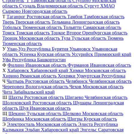
Строитель_Т
Тамбовская область
Ступино
Московская
область
Суздаль
Владимирская область
Сургут
ХМАО
Сырково
Новгородская область
Т
Таганрог
Ростовская область
Тамбов
Тамбовская область
Тверь
Тверская область
Тельмана
Ленинградская область
Тобольск
Тюменская область
Тольятти
Самарская область
Томск
Томская область
Тоцкое Второе
Оренбургская область
Троицк
Московская область
Тула
Тульская область
Тюмень
Тюменская область
У
Улан-Удэ
Республика Бурятия
Ульяновск
Ульяновская
область
Успенка
Курская область
Уссурийск
Приморский край
Уфа
Республика Башкортостан
Ф
Филино
Ивановская область
Фурманов
Ивановская область
Х
Хабаровск
Хабаровский край
Химки
Московская область
Хирино
Рязанская область
Хохряки
Удмуртская Республика
Ч
Чалтырь
Ростовская область
Челябинск
Челябинская область
Череповец
Вологодская область
Чехов
Московская область
Чита
Забайкальский край
Ш
Шахты
Ростовская область
Шигаево
Челябинская область
Шолоховский
Ростовская область
Шушары
Ленинградская
область
Шуя
Ивановская область
Щ
Щекино
Тульская область
Щелково
Московская область
Щербинка
Московская область
Щигры
Курская область
Э
Электросталь
Московская область
Элиста
Республика
Калмыкия
Эльбан
Хабаровский край
Энгельс
Саратовская