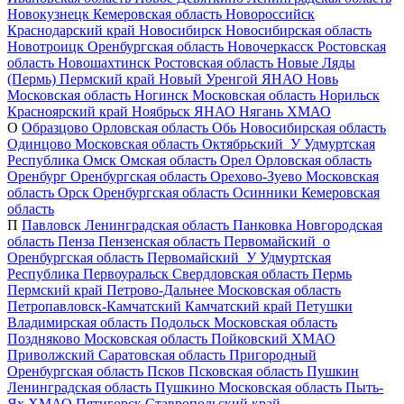
Новокузнецк
Кемеровская область
Новороссийск
Краснодарский край
Новосибирск
Новосибирская область
Новотроицк
Оренбургская область
Новочеркасск
Ростовская
область
Новошахтинск
Ростовская область
Новые Ляды
(Пермь)
Пермский край
Новый Уренгой
ЯНАО
Новь
Московская область
Ногинск
Московская область
Норильск
Красноярский край
Ноябрьск
ЯНАО
Нягань
ХМАО
О
Образцово
Орловская область
Обь
Новосибирская область
Одинцово
Московская область
Октябрьский_У
Удмуртская
Республика
Омск
Омская область
Орел
Орловская область
Оренбург
Оренбургская область
Орехово-Зуево
Московская
область
Орск
Оренбургская область
Осинники
Кемеровская
область
П
Павловск
Ленинградская область
Панковка
Новгородская
область
Пенза
Пензенская область
Первомайский_о
Оренбургская область
Первомайский_У
Удмуртская
Республика
Первоуральск
Свердловская область
Пермь
Пермский край
Петрово-Дальнее
Московская область
Петропавловск-Камчатский
Камчатский край
Петушки
Владимирская область
Подольск
Московская область
Поздняково
Московская область
Пойковский
ХМАО
Приволжский
Саратовская область
Пригородный
Оренбургская область
Псков
Псковская область
Пушкин
Ленинградская область
Пушкино
Московская область
Пыть-
Ях
ХМАО
Пятигорск
Ставропольский край