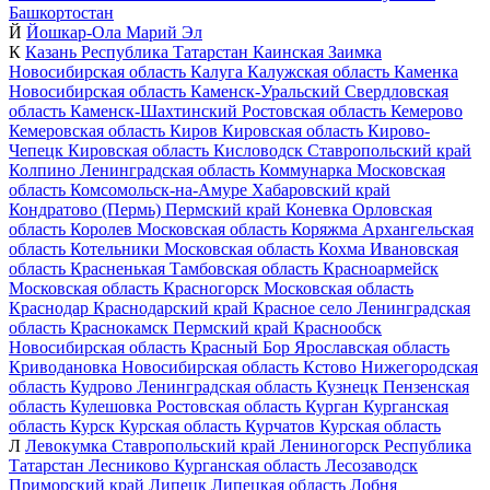
Башкортостан
Й
Йошкар-Ола
Марий Эл
К
Казань
Республика Татарстан
Каинская Заимка
Новосибирская область
Калуга
Калужская область
Каменка
Новосибирская область
Каменск-Уральский
Свердловская
область
Каменск-Шахтинский
Ростовская область
Кемерово
Кемеровская область
Киров
Кировская область
Кирово-
Чепецк
Кировская область
Кисловодск
Ставропольский край
Колпино
Ленинградская область
Коммунарка
Московская
область
Комсомольск-на-Амуре
Хабаровский край
Кондратово (Пермь)
Пермский край
Коневка
Орловская
область
Королев
Московская область
Коряжма
Архангельская
область
Котельники
Московская область
Кохма
Ивановская
область
Красненькая
Тамбовская область
Красноармейск
Московская область
Красногорск
Московская область
Краснодар
Краснодарский край
Красное село
Ленинградская
область
Краснокамск
Пермский край
Краснообск
Новосибирская область
Красный Бор
Ярославская область
Криводановка
Новосибирская область
Кстово
Нижегородская
область
Кудрово
Ленинградская область
Кузнецк
Пензенская
область
Кулешовка
Ростовская область
Курган
Курганская
область
Курск
Курская область
Курчатов
Курская область
Л
Левокумка
Ставропольский край
Лениногорск
Республика
Татарстан
Лесниково
Курганская область
Лесозаводск
Приморский край
Липецк
Липецкая область
Лобня