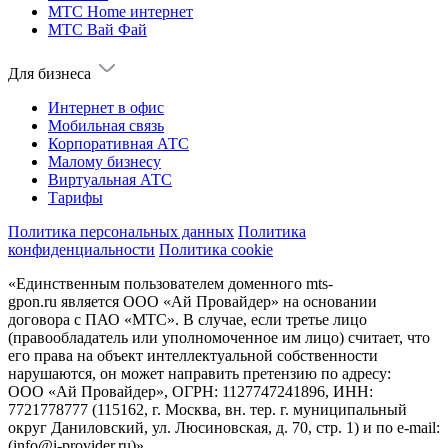
МТС Home интернет
МТС Вай Фай
Для бизнеса
Интернет в офис
Мобильная связь
Корпоративная АТС
Малому бизнесу
Виртуальная АТС
Тарифы
Политика персональных данных
Политика
конфиденциальности
Политика cookie
«Единственным пользователем доменного mts-
gpon.ru является ООО «Ай Провайдер» на основании
договора с ПАО «МТС». В случае, если третье лицо
(правообладатель или уполномоченное им лицо) считает, что
его права на объект интеллектуальной собственности
нарушаются, он может направить претензию по адресу:
ООО «Ай Провайдер», ОГРН: 1127747241896, ИНН:
7721778777 (115162, г. Москва, вн. тер. г. муниципальный
округ Даниловский, ул. Люсиновская, д. 70, стр. 1) и по
e-mail:
(info@i-provider.ru)
».