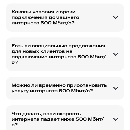
безлимитный интернет, но уточняйте детали в
условиях.
Каковы условия и сроки
подключения домашнего
интернета 500 Мбит/с?
Сроки подключения зависят от наличия
технической возможности и обычно занимают
несколько дней.
Есть ли специальные предложения
для новых клиентов на
подключение интернета 500 Мбит/
с?
МТС часто предлагает акции для новых
клиентов, следите за обновлениями на сайте.
Можно ли временно приостановить
услугу интернета 500 Мбит/с?
Услугу можно приостановить, обратившись в
службу поддержки, но может взиматься плата
за паузу.
Что делать, если скорость
интернета падает ниже 500 Мбит/
с?