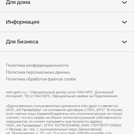
Для дома
Информация
Для бизнеса
Политика конфиденциальности
Политика персональных данных
Политика обработки файлов cookie
mts-gpon.ru – Официальный дилер услуг ПАО МТС. Домашний
Интернет, ТВ от ПАО МТС. Официальная заявка на Подключение.
«Единственным пользователем доменного mts-gpon.ru является
ООО „Ай Провайдер“ на основании договора с ПАО „МТС“. В случае,
если третье лицо (правообладатель или уполномоченное им лицо)
считает, что его права на объект интеллектуальной собственности
нарушаются, он может направить претензию по адресу:
ООО „Ай Провайдер“, ОГРН: 1127747241896, ИНН: 7721778777 (115162,
г. Москва, вн. тер. г. муниципальный округ Даниловский,
ул. Люсиновская, д. 70, стр. 1) и по e-mail: (info@i-provider.ru)».