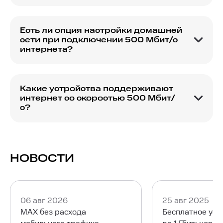
В случае проблем со скоростью рекомендуется
обратиться в техподдержку для диагностики.
Есть ли опция настройки домашней
сети при подключении 500 Мбит/с
интернета?
Оператор может предложить услуги по
настройке сети, уточните подробнее при
подключении.
Какие устройства поддерживают
интернет со скоростью 500 Мбит/
с?
Большинство современных устройств
поддерживают высокие скорости при наличии
нужных адаптеров.
НОВОСТИ
06 авг 2026
25 авг 2025
MAX без расхода
Бесплатное уск