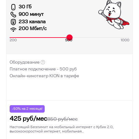
30 Гб
900 минут
233 канала
200
Мбит/с
200
500
1000
Оборудование
Платное подключение -
500
руб
Онлайн-кинотеатр KION в тарифе
-50% на
2
месяца!
425
руб/мес
850
руб/мес
Настоящий Безлимит на мобильный интернет с Кубик 2.0,
высокоскоростной интернет, мобильная…