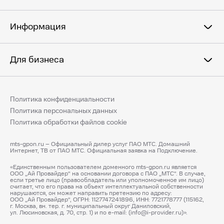
Информация
Для бизнеса
Политика конфиденциальности
Политика персональных данных
Политика обработки файлов cookie
mts-gpon.ru – Официальный дилер услуг ПАО МТС. Домашний
Интернет, ТВ от ПАО МТС. Официальная заявка на Подключение.
«Единственным пользователем доменного mts-gpon.ru является
ООО „Ай Провайдер“ на основании договора с ПАО „МТС“. В случае,
если третье лицо (правообладатель или уполномоченное им лицо)
считает, что его права на объект интеллектуальной собственности
нарушаются, он может направить претензию по адресу:
ООО „Ай Провайдер“, ОГРН: 1127747241896, ИНН: 7721778777 (115162,
г. Москва, вн. тер. г. муниципальный округ Даниловский,
ул. Люсиновская, д. 70, стр. 1) и по e-mail: (info@i-provider.ru)».