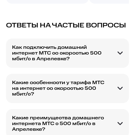
ОТВЕТЫ НА ЧАСТЫЕ ВОПРОСЫ
Как подключить домашний
интернет МТС со скоростью 500
мбит/с в Апрелевке?
Для подключения домашнего интернета МТС со
скоростью 500 мбит/с в Апрелевке, вам нужно
оставить заявку на сайте, и наш специалист
Какие особенности у тарифа МТС
свяжется с вами для подтверждения и
на интернет со скоростью 500
уточнения деталей подключения.
мбит/с?
Тариф на интернет со скоростью 500 мбит/с
обеспечивает высокоскоростной доступ в
интернет, стабильное подключение и идеально
Какие преимущества домашнего
подходит для потокового видео и онлайн-игр.
интернета МТС с 500 мбит/с в
Апрелевке?