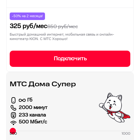
-50% на
2
месяца!
325
руб/мес
650
руб/мес
Быстрый домашний интернет, мобильная связь и онлайн-
кинотеатр KION. С МТС Хорошо!
Подключить
МТС Дома Супер
Гб
2000 минут
233 канала
500
Мбит/с
500
1000