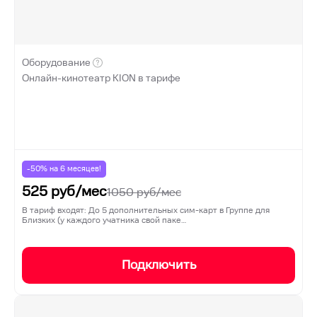
Оборудование
Онлайн-кинотеатр KION в тарифе
-50% на
6
месяцев!
525
руб/мес
1050
руб/мес
В тариф входят: До 5 дополнительных сим-карт в Группе для
Близких (у каждого учатника свой паке…
Подключить