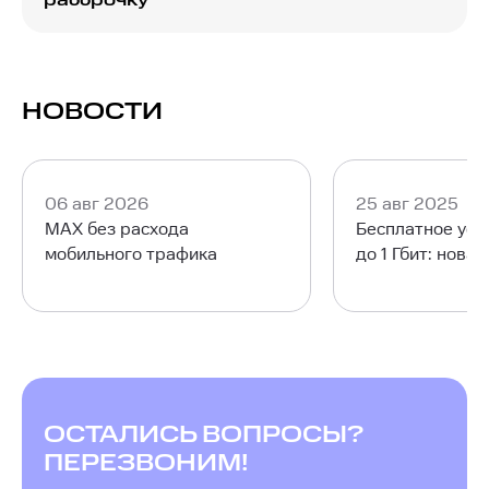
рассрочку
доступный на любых устройствах.
МТС предлагает аренду или рассрочку ТВ-
приставки или роутера. Для подключения по
технологии GPON или IPTV может понадобиться
роутер от МТС либо совместимый с SFP. При
НОВОСТИ
оформлении заявки специалист поможет
выбрать подходящие устройства.
06 авг 2026
25 авг 2025
MAX без расхода
Бесплатное уск
мобильного трафика
до 1 Гбит: нова
ОСТАЛИСЬ ВОПРОСЫ?
ПЕРЕЗВОНИМ!