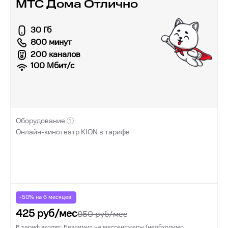
МТС Дома Отлично
30 Гб
800 минут
200 каналов
100
Мбит/с
Оборудование
Онлайн-кинотеатр KION в тарифе
-50% на
6
месяцев!
425
руб/мес
850
руб/мес
В тариф входят: Безлимит на мессенджеры (необходимо