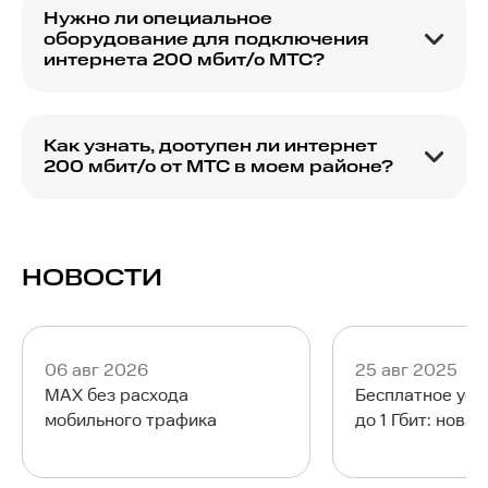
связи, даже при больших нагрузках на сеть.
Нужно ли специальное
оборудование для подключения
интернета 200 мбит/с МТС?
Да, для подключения может потребоваться
специальный роутер, поддерживающий
высокие скорости интернета.
Как узнать, доступен ли интернет
200 мбит/с от МТС в моем районе?
Проверить доступность можно на официальном
сайте МТС через форму проверки по адресу.
НОВОСТИ
06 авг 2026
25 авг 2025
MAX без расхода
Бесплатное уск
мобильного трафика
до 1 Гбит: нова