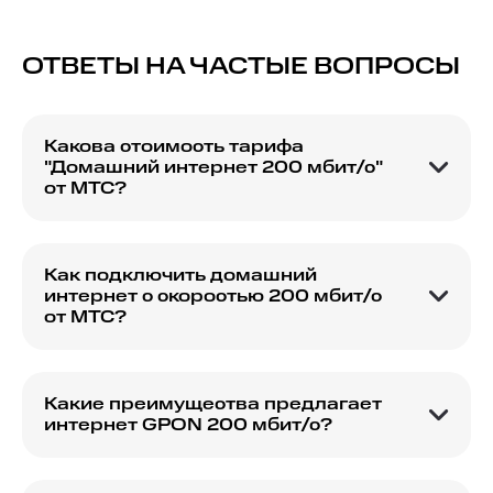
ОТВЕТЫ НА ЧАСТЫЕ ВОПРОСЫ
Какова стоимость тарифа
"Домашний интернет 200 мбит/с"
от МТС?
Стоимость тарифа можно уточнить на
официальном сайте МТС или в приложении
"Мой МТС".
Как подключить домашний
интернет с скоростью 200 мбит/с
от МТС?
Для подключения можно оставить заявку на
сайте или воспользоваться приложением "Мой
МТС".
Какие преимущества предлагает
интернет GPON 200 мбит/с?
GPON технология обеспечивает высокую
скорость соединения и стабильное качество