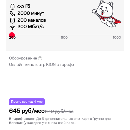
Гб
2000 минут
200 каналов
200
Мбит/с
200
500
1000
Оборудование
Онлайн-кинотеатр KION в тарифе
Промо период
4
мес
645
руб/мес
1140
руб/мес
В тариф входят: До 5 дополнительных сим-карт в Группе для
Близких (у каждого учатника свой паке…