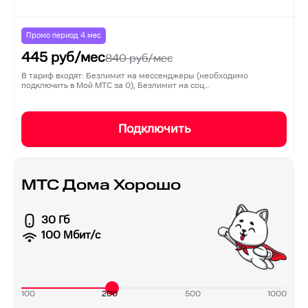
Промо период
4
мес
445
руб/мес
840
руб/мес
В тариф входят: Безлимит на мессенджеры (необходимо
подключить в Мой МТС за 0), Безлимит на соц…
Подключить
МТС Дома Хорошо
30 Гб
100
Мбит/с
100
200
500
1000