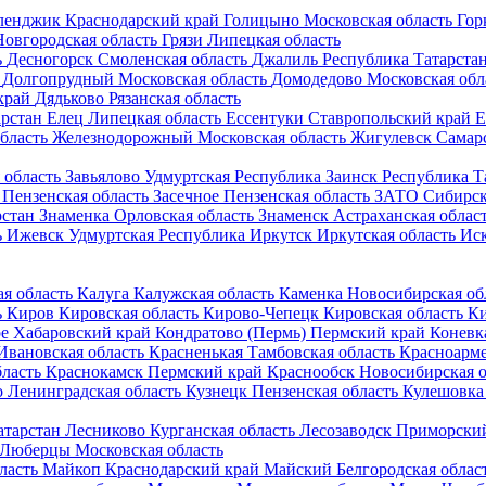
ленджик
Краснодарский край
Голицыно
Московская область
Гор
Новгородская область
Грязи
Липецкая область
ь
Десногорск
Смоленская область
Джалиль
Республика Татарста
Долгопрудный
Московская область
Домодедово
Московская обл
край
Дядьково
Рязанская область
арстан
Елец
Липецкая область
Ессентуки
Ставропольский край
Е
бласть
Железнодорожный
Московская область
Жигулевск
Самарс
 область
Завьялово
Удмуртская Республика
Заинск
Республика Т
Пензенская область
Засечное
Пензенская область
ЗАТО Сибирс
рстан
Знаменка
Орловская область
Знаменск
Астраханская облас
ь
Ижевск
Удмуртская Республика
Иркутск
Иркутская область
Ис
я область
Калуга
Калужская область
Каменка
Новосибирская об
ь
Киров
Кировская область
Кирово-Чепецк
Кировская область
Ки
е
Хабаровский край
Кондратово (Пермь)
Пермский край
Коневк
Ивановская область
Красненькая
Тамбовская область
Красноарм
ласть
Краснокамск
Пермский край
Краснообск
Новосибирская о
о
Ленинградская область
Кузнецк
Пензенская область
Кулешовка
атарстан
Лесниково
Курганская область
Лесозаводск
Приморский
Люберцы
Московская область
ласть
Майкоп
Краснодарский край
Майский
Белгородская облас