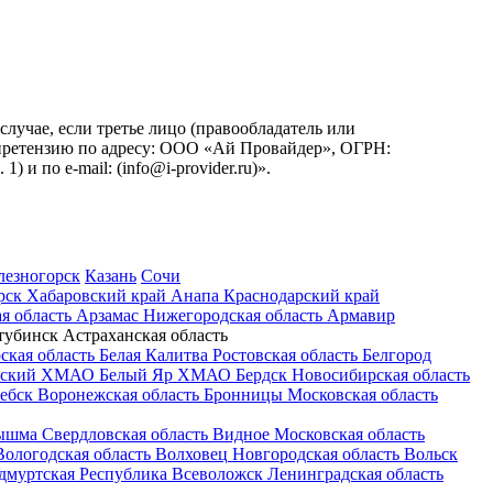
учае, если третье лицо (правообладатель или
ь претензию по адресу: ООО «Ай Провайдер», ОГРН:
. 1) и по
e-mail:
(info@i-provider.ru)
».
лезногорск
Казань
Сочи
рск
Хабаровский край
Анапа
Краснодарский край
я область
Арзамас
Нижегородская область
Армавир
тубинск
Астраханская область
ская область
Белая Калитва
Ростовская область
Белгород
рский
ХМАО
Белый Яр
ХМАО
Бердск
Новосибирская область
ебск
Воронежская область
Бронницы
Московская область
ышма
Свердловская область
Видное
Московская область
Вологодская область
Волховец
Новгородская область
Вольск
дмуртская Республика
Всеволожск
Ленинградская область