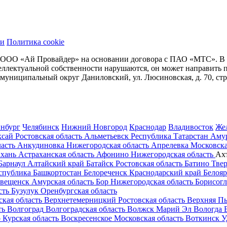
ти
Политика cookie
 ООО «Ай Провайдер» на основании договора с ПАО «МТС». В сл
нтеллектуальной собственности нарушаются, он может направит
. муниципальный округ Даниловский, ул. Люсиновская, д. 70, стр
инбург
Челябинск
Нижний Новгород
Краснодар
Владивосток
Же
ксай
Ростовская область
Альметьевск
Республика Татарстан
Аму
асть
Анкудиновка
Нижегородская область
Апрелевка
Московска
хань
Астраханская область
Афонино
Нижегородская область
Ах
Барнаул
Алтайский край
Батайск
Ростовская область
Батино
Твер
спублика Башкортостан
Белореченск
Краснодарский край
Белоя
овещенск
Амурская область
Бор
Нижегородская область
Борисогл
сть
Бузулук
Оренбургская область
кая область
Верхнетемерницкий
Ростовская область
Верхняя П
ть
Волгоград
Волгоградская область
Волжск
Марий Эл
Вологда
о
Курская область
Воскресенское
Московская область
Воткинск
У