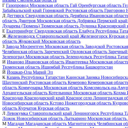
Вязьма
Смоленская область
Г
Газопровод
Московская область
Гай
Оренбургская область
Ге
Забайкальский край
Горняцкий
Ростовская область
Григорово
Д
Дегтярск
Свердловская область
Дерябиха
Ивановская област
область
Дмитров
Московская область
Добрянка
Пермский край
Дударева (Тюмень)
Тюменская область
Дудинка
Красноярский 
Е
Екатеринбург
Свердловская область
Елабуга
Республика Тат
Ж
Железноводск
Ставропольский край
Железногорск
Курская о
область
Жуковский
Московская область
З
Завода Мосрентген
Московская область
Заводской
Ростовская
Челябинская область
Зареченский
Орловская область
Заречный
Зеленоград
Московская область
Зеленодольск
Республика Тата
И
Иваново
Ивановская область
Ивантеевка
Московская област
Тюменская область
Ишимбай
Республика Башкортостан
Й
Йошкар-Ола
Марий Эл
К
Казань
Республика Татарстан
Каинская Заимка
Новосибирска
Шахтинский
Ростовская область
Кемерово
Кемеровская област
область
Коммунарка
Московская область
Комсомольск-на-Амур
Архангельская область
Котельники
Московская область
Кохма
Краснодар
Краснодарский край
Красное село
Ленинградская об
Новосибирская область
Кстово
Нижегородская область
Кудров
область
Курчатов
Курская область
Л
Левокумка
Ставропольский край
Лениногорск
Республика Т
Ложок
Новосибирская область
Лыткарино
Московская область
М
Магадан
Магаданская область
Магнитогорск
Челябинская об