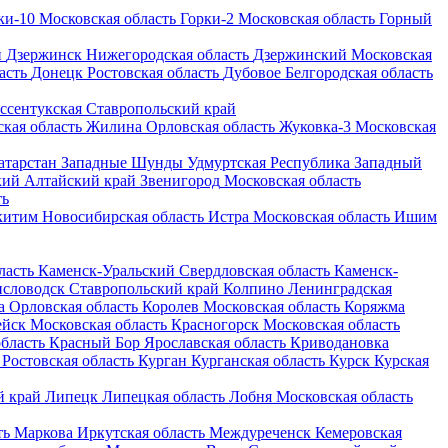
ки-10
Московская область
Горки-2
Московская область
Горный
н
Дзержинск
Нижегородская область
Дзержинский
Московская
асть
Донецк
Ростовская область
Дубовое
Белгородская область
ссентукская
Ставропольский край
кая область
Жилина
Орловская область
Жуковка-3
Московская
атарстан
Западные Шунды
Удмуртская Республика
Западный
кий
Алтайский край
Звенигород
Московская область
ть
китим
Новосибирская область
Истра
Московская область
Ишим
ласть
Каменск-Уральский
Свердловская область
Каменск-
словодск
Ставропольский край
Колпино
Ленинградская
а
Орловская область
Королев
Московская область
Коряжма
ейск
Московская область
Красногорск
Московская область
бласть
Красный Бор
Ярославская область
Криводановка
Ростовская область
Курган
Курганская область
Курск
Курская
 край
Липецк
Липецкая область
Лобня
Московская область
ть
Маркова
Иркутская область
Междуреченск
Кемеровская