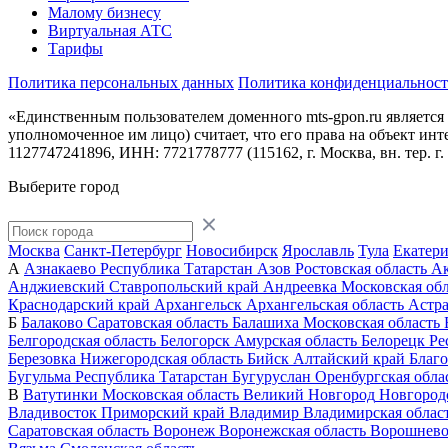
Малому бизнесу
Виртуальная АТС
Тарифы
Политика персональных данных
Политика конфиденциальнос
«Единственным пользователем доменного mts-gpon.ru является
уполномоченное им лицо) считает, что его права на объект и
1127747241896, ИНН: 7721778777 (115162, г. Москва, вн. тер. г
Выберите город
Москва
Санкт-Петербург
Новосибирск
Ярославль
Тула
Екатер
А
Азнакаево
Республика Татарстан
Азов
Ростовская область
А
Анджиевский
Ставропольский край
Андреевка
Московская обл
Краснодарский край
Архангельск
Архангельская область
Астра
Б
Балаково
Саратовская область
Балашиха
Московская область
Белгородская область
Белогорск
Амурская область
Белорецк
Ре
Березовка
Нижегородская область
Бийск
Алтайский край
Благ
Бугульма
Республика Татарстан
Бугуруслан
Оренбургская обла
В
Ватутинки
Московская область
Великий Новгород
Новгородс
Владивосток
Приморский край
Владимир
Владимирская облас
Саратовская область
Воронеж
Воронежская область
Ворошнев