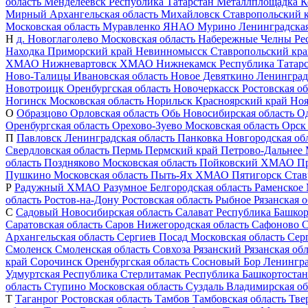
область
Менделеевск
Республика Татарстан
Металлплощадка
К
Мирный
Архангельская область
Михайловск
Ставропольский 
Московская область
Муравленко
ЯНАО
Мурино
Ленинградская
Н
д. Новоглаголево
Московская область
Набережные Челны
Ре
Находка
Приморский край
Невинномысск
Ставропольский кр
ХМАО
Нижневартовск
ХМАО
Нижнекамск
Республика Татар
Ново-Талицы
Ивановская область
Новое Девяткино
Ленинград
Новотроицк
Оренбургская область
Новочеркасск
Ростовская об
Ногинск
Московская область
Норильск
Красноярский край
Ноя
О
Образцово
Орловская область
Обь
Новосибирская область
О
Оренбургская область
Орехово-Зуево
Московская область
Орск
П
Павловск
Ленинградская область
Панковка
Новгородская об
Свердловская область
Пермь
Пермский край
Петрово-Дальнее
область
Поздняково
Московская область
Пойковский
ХМАО
П
Пушкино
Московская область
Пыть-Ях
ХМАО
Пятигорск
Став
Р
Радужный
ХМАО
Разумное
Белгородская область
Раменское
область
Ростов-на-Дону
Ростовская область
Рыбное
Рязанская о
С
Садовый
Новосибирская область
Салават
Республика Башкор
Саратовская область
Саров
Нижегородская область
Сафоново
С
Архангельская область
Сергиев Посад
Московская область
Сер
Смоленск
Смоленская область
Совхоза Рязанский
Рязанская об
край
Сорочинск
Оренбургская область
Сосновый Бор
Ленингра
Удмуртская Республика
Стерлитамак
Республика Башкортостан
область
Ступино
Московская область
Суздаль
Владимирская об
Т
Таганрог
Ростовская область
Тамбов
Тамбовская область
Тве