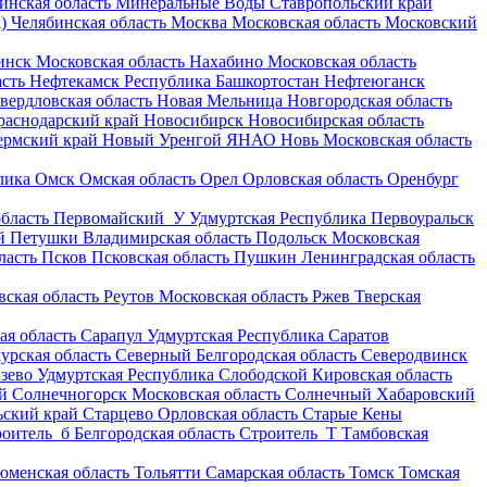
инская область
Минеральные Воды
Ставропольский край
)
Челябинская область
Москва
Московская область
Московский
инск
Московская область
Нахабино
Московская область
асть
Нефтекамск
Республика Башкортостан
Нефтеюганск
вердловская область
Новая Мельница
Новгородская область
раснодарский край
Новосибирск
Новосибирская область
ермский край
Новый Уренгой
ЯНАО
Новь
Московская область
лика
Омск
Омская область
Орел
Орловская область
Оренбург
бласть
Первомайский_У
Удмуртская Республика
Первоуральск
й
Петушки
Владимирская область
Подольск
Московская
ласть
Псков
Псковская область
Пушкин
Ленинградская область
вская область
Реутов
Московская область
Ржев
Тверская
ая область
Сарапул
Удмуртская Республика
Саратов
урская область
Северный
Белгородская область
Северодвинск
зево
Удмуртская Республика
Слободской
Кировская область
й
Солнечногорск
Московская область
Солнечный
Хабаровский
ьский край
Старцево
Орловская область
Старые Кены
оитель_б
Белгородская область
Строитель_Т
Тамбовская
юменская область
Тольятти
Самарская область
Томск
Томская