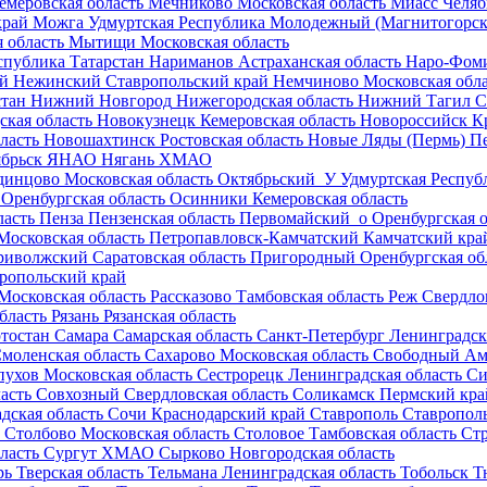
емеровская область
Мечниково
Московская область
Миасс
Челяб
край
Можга
Удмуртская Республика
Молодежный (Магнитогорск
 область
Мытищи
Московская область
спублика Татарстан
Нариманов
Астраханская область
Наро-Фом
ай
Нежинский
Ставропольский край
Немчиново
Московская обл
стан
Нижний Новгород
Нижегородская область
Нижний Тагил
С
ская область
Новокузнецк
Кемеровская область
Новороссийск
К
ласть
Новошахтинск
Ростовская область
Новые Ляды (Пермь)
П
брьск
ЯНАО
Нягань
ХМАО
динцово
Московская область
Октябрьский_У
Удмуртская Респуб
Оренбургская область
Осинники
Кемеровская область
ласть
Пенза
Пензенская область
Первомайский_о
Оренбургская о
Московская область
Петропавловск-Камчатский
Камчатский кра
риволжский
Саратовская область
Пригородный
Оренбургская об
ропольский край
Московская область
Рассказово
Тамбовская область
Реж
Свердло
бласть
Рязань
Рязанская область
тостан
Самара
Самарская область
Санкт-Петербург
Ленинградск
моленская область
Сахарово
Московская область
Свободный
Ам
пухов
Московская область
Сестрорецк
Ленинградская область
Си
ласть
Совхозный
Свердловская область
Соликамск
Пермский кра
дская область
Сочи
Краснодарский край
Ставрополь
Ставропол
Столбово
Московская область
Столовое
Тамбовская область
Стр
ласть
Сургут
ХМАО
Сырково
Новгородская область
рь
Тверская область
Тельмана
Ленинградская область
Тобольск
Т