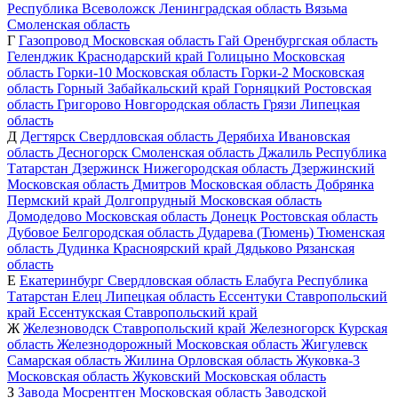
Республика
Всеволожск
Ленинградская область
Вязьма
Смоленская область
Г
Газопровод
Московская область
Гай
Оренбургская область
Геленджик
Краснодарский край
Голицыно
Московская
область
Горки-10
Московская область
Горки-2
Московская
область
Горный
Забайкальский край
Горняцкий
Ростовская
область
Григорово
Новгородская область
Грязи
Липецкая
область
Д
Дегтярск
Свердловская область
Дерябиха
Ивановская
область
Десногорск
Смоленская область
Джалиль
Республика
Татарстан
Дзержинск
Нижегородская область
Дзержинский
Московская область
Дмитров
Московская область
Добрянка
Пермский край
Долгопрудный
Московская область
Домодедово
Московская область
Донецк
Ростовская область
Дубовое
Белгородская область
Дударева (Тюмень)
Тюменская
область
Дудинка
Красноярский край
Дядьково
Рязанская
область
Е
Екатеринбург
Свердловская область
Елабуга
Республика
Татарстан
Елец
Липецкая область
Ессентуки
Ставропольский
край
Ессентукская
Ставропольский край
Ж
Железноводск
Ставропольский край
Железногорск
Курская
область
Железнодорожный
Московская область
Жигулевск
Самарская область
Жилина
Орловская область
Жуковка-3
Московская область
Жуковский
Московская область
З
Завода Мосрентген
Московская область
Заводской