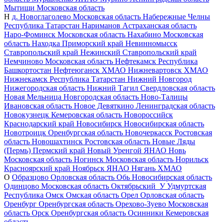
Мытищи
Московская область
Н
д. Новоглаголево
Московская область
Набережные Челны
Республика Татарстан
Нариманов
Астраханская область
Наро-Фоминск
Московская область
Нахабино
Московская
область
Находка
Приморский край
Невинномысск
Ставропольский край
Нежинский
Ставропольский край
Немчиново
Московская область
Нефтекамск
Республика
Башкортостан
Нефтеюганск
ХМАО
Нижневартовск
ХМАО
Нижнекамск
Республика Татарстан
Нижний Новгород
Нижегородская область
Нижний Тагил
Свердловская область
Новая Мельница
Новгородская область
Ново-Талицы
Ивановская область
Новое Девяткино
Ленинградская область
Новокузнецк
Кемеровская область
Новороссийск
Краснодарский край
Новосибирск
Новосибирская область
Новотроицк
Оренбургская область
Новочеркасск
Ростовская
область
Новошахтинск
Ростовская область
Новые Ляды
(Пермь)
Пермский край
Новый Уренгой
ЯНАО
Новь
Московская область
Ногинск
Московская область
Норильск
Красноярский край
Ноябрьск
ЯНАО
Нягань
ХМАО
О
Образцово
Орловская область
Обь
Новосибирская область
Одинцово
Московская область
Октябрьский_У
Удмуртская
Республика
Омск
Омская область
Орел
Орловская область
Оренбург
Оренбургская область
Орехово-Зуево
Московская
область
Орск
Оренбургская область
Осинники
Кемеровская
область