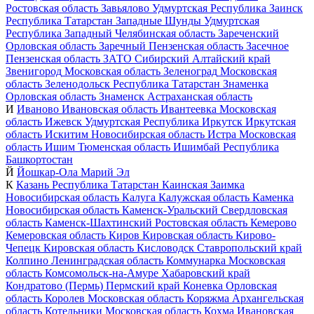
Ростовская область
Завьялово
Удмуртская Республика
Заинск
Республика Татарстан
Западные Шунды
Удмуртская
Республика
Западный
Челябинская область
Зареченский
Орловская область
Заречный
Пензенская область
Засечное
Пензенская область
ЗАТО Сибирский
Алтайский край
Звенигород
Московская область
Зеленоград
Московская
область
Зеленодольск
Республика Татарстан
Знаменка
Орловская область
Знаменск
Астраханская область
И
Иваново
Ивановская область
Ивантеевка
Московская
область
Ижевск
Удмуртская Республика
Иркутск
Иркутская
область
Искитим
Новосибирская область
Истра
Московская
область
Ишим
Тюменская область
Ишимбай
Республика
Башкортостан
Й
Йошкар-Ола
Марий Эл
К
Казань
Республика Татарстан
Каинская Заимка
Новосибирская область
Калуга
Калужская область
Каменка
Новосибирская область
Каменск-Уральский
Свердловская
область
Каменск-Шахтинский
Ростовская область
Кемерово
Кемеровская область
Киров
Кировская область
Кирово-
Чепецк
Кировская область
Кисловодск
Ставропольский край
Колпино
Ленинградская область
Коммунарка
Московская
область
Комсомольск-на-Амуре
Хабаровский край
Кондратово (Пермь)
Пермский край
Коневка
Орловская
область
Королев
Московская область
Коряжма
Архангельская
область
Котельники
Московская область
Кохма
Ивановская