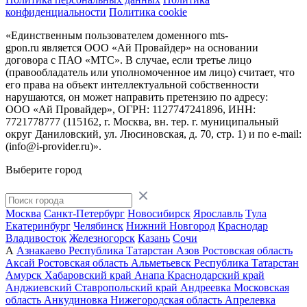
конфиденциальности
Политика cookie
«Единственным пользователем доменного mts-
gpon.ru является ООО «Ай Провайдер» на основании
договора с ПАО «МТС». В случае, если третье лицо
(правообладатель или уполномоченное им лицо) считает, что
его права на объект интеллектуальной собственности
нарушаются, он может направить претензию по адресу:
ООО «Ай Провайдер», ОГРН: 1127747241896, ИНН:
7721778777 (115162, г. Москва, вн. тер. г. муниципальный
округ Даниловский, ул. Люсиновская, д. 70, стр. 1) и по
e-mail:
(info@i-provider.ru)
».
Выберите город
Москва
Санкт-Петербург
Новосибирск
Ярославль
Тула
Екатеринбург
Челябинск
Нижний Новгород
Краснодар
Владивосток
Железногорск
Казань
Сочи
А
Азнакаево
Республика Татарстан
Азов
Ростовская область
Аксай
Ростовская область
Альметьевск
Республика Татарстан
Амурск
Хабаровский край
Анапа
Краснодарский край
Анджиевский
Ставропольский край
Андреевка
Московская
область
Анкудиновка
Нижегородская область
Апрелевка