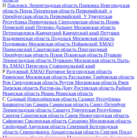
П
Павловск
Ленинградская область
Панковка
Новгородская
область
Пенза
Пензенская область
Первомайский_о
Оренбургская область
Первомайский_У
Удмуртская
Республика
Первоуральск
Свердловская область
Пермь
Пермский край
Петрово-Дальнее
Московская область
Петропавловск-Камчатский
Камчатский край
Петушки
Владимирская область
Подольск
Московская область
Поздняково
Московская область
Пойковский
ХМАО
Приволжский
Саратовская область
Пригородный
Оренбургская область
Псков
Псковская область
Пушкин
Ленинградская область
Пушкино
Московская область
Пыть-
Ях
ХМАО
Пятигорск
Ставропольский край
Р
Радужный
ХМАО
Разумное
Белгородская область
Раменское
Московская область
Рассказово
Тамбовская область
Реж
Свердловская область
Реутов
Московская область
Ржев
Тверская область
Ростов-на-Дону
Ростовская область
Рыбное
Рязанская область
Рязань
Рязанская область
С
Садовый
Новосибирская область
Салават
Республика
Башкортостан
Самара
Самарская область
Санкт-Петербург
Ленинградская область
Сарапул
Удмуртская Республика
Саратов
Саратовская область
Саров
Нижегородская область
Сафоново
Смоленская область
Сахарово
Московская область
Свободный
Амурская область
Северный
Белгородская
область
Северодвинск
Архангельская область
Сергиев Посад