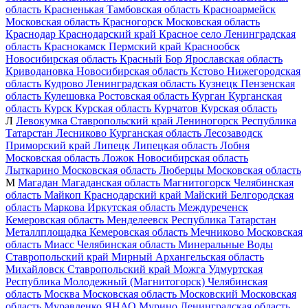
область
Красненькая
Тамбовская область
Красноармейск
Московская область
Красногорск
Московская область
Краснодар
Краснодарский край
Красное село
Ленинградская
область
Краснокамск
Пермский край
Краснообск
Новосибирская область
Красный Бор
Ярославская область
Криводановка
Новосибирская область
Кстово
Нижегородская
область
Кудрово
Ленинградская область
Кузнецк
Пензенская
область
Кулешовка
Ростовская область
Курган
Курганская
область
Курск
Курская область
Курчатов
Курская область
Л
Левокумка
Ставропольский край
Лениногорск
Республика
Татарстан
Лесниково
Курганская область
Лесозаводск
Приморский край
Липецк
Липецкая область
Лобня
Московская область
Ложок
Новосибирская область
Лыткарино
Московская область
Люберцы
Московская область
М
Магадан
Магаданская область
Магнитогорск
Челябинская
область
Майкоп
Краснодарский край
Майский
Белгородская
область
Маркова
Иркутская область
Междуреченск
Кемеровская область
Менделеевск
Республика Татарстан
Металлплощадка
Кемеровская область
Мечниково
Московская
область
Миасс
Челябинская область
Минеральные Воды
Ставропольский край
Мирный
Архангельская область
Михайловск
Ставропольский край
Можга
Удмуртская
Республика
Молодежный (Магнитогорск)
Челябинская
область
Москва
Московская область
Московский
Московская
область
Муравленко
ЯНАО
Мурино
Ленинградская область