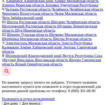
Х
Хабаровск
Хабаровский край
Химки
Московская область
Хирино
Рязанская область
Хохряки
Удмуртская Республика
Ч
Чалтырь
Ростовская область
Челябинск
Челябинская область
Череповец
Вологодская область
Чехов
Московская область
Чита
Забайкальский край
Ш
Шахты
Ростовская область
Шигаево
Челябинская область
Шолоховский
Ростовская область
Шушары
Ленинградская
область
Шуя
Ивановская область
Щ
Щекино
Тульская область
Щелково
Московская область
Щербинка
Московская область
Щигры
Курская область
Э
Электросталь
Московская область
Элиста
Республика
Калмыкия
Эльбан
Хабаровский край
Энгельс
Саратовская
область
Я
Яблоновский
Краснодарский край
Якутск
Республика Саха
(Якутия)
Ярославль
Ярославская область
Ярцево
Смоленская
область
Ясный
Оренбургская область
По вашему запросу ничего не найдено. Уточните название
населенного пункта или позвоните в отдел подключений для
решения данной проблемы по телефону
: 8 (800) 301-08-90
Позвонить в отдел подключений
Для дома
Для бизнеса