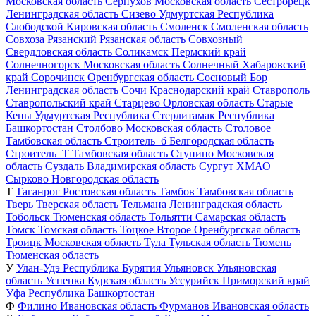
Московская область
Серпухов
Московская область
Сестрорецк
Ленинградская область
Сизево
Удмуртская Республика
Слободской
Кировская область
Смоленск
Смоленская область
Совхоза Рязанский
Рязанская область
Совхозный
Свердловская область
Соликамск
Пермский край
Солнечногорск
Московская область
Солнечный
Хабаровский
край
Сорочинск
Оренбургская область
Сосновый Бор
Ленинградская область
Сочи
Краснодарский край
Ставрополь
Ставропольский край
Старцево
Орловская область
Старые
Кены
Удмуртская Республика
Стерлитамак
Республика
Башкортостан
Столбово
Московская область
Столовое
Тамбовская область
Строитель_б
Белгородская область
Строитель_Т
Тамбовская область
Ступино
Московская
область
Суздаль
Владимирская область
Сургут
ХМАО
Сырково
Новгородская область
Т
Таганрог
Ростовская область
Тамбов
Тамбовская область
Тверь
Тверская область
Тельмана
Ленинградская область
Тобольск
Тюменская область
Тольятти
Самарская область
Томск
Томская область
Тоцкое Второе
Оренбургская область
Троицк
Московская область
Тула
Тульская область
Тюмень
Тюменская область
У
Улан-Удэ
Республика Бурятия
Ульяновск
Ульяновская
область
Успенка
Курская область
Уссурийск
Приморский край
Уфа
Республика Башкортостан
Ф
Филино
Ивановская область
Фурманов
Ивановская область