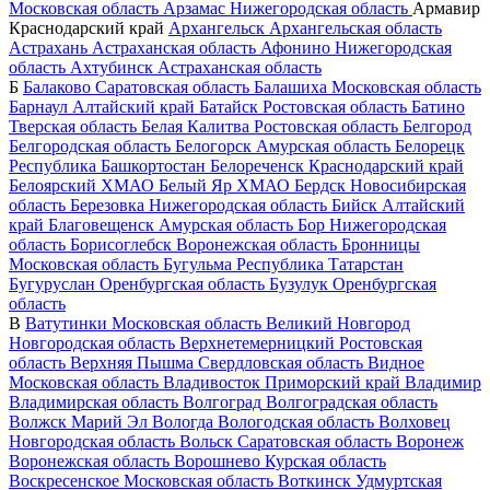
Московская область
Арзамас
Нижегородская область
Армавир
Краснодарский край
Архангельск
Архангельская область
Астрахань
Астраханская область
Афонино
Нижегородская
область
Ахтубинск
Астраханская область
Б
Балаково
Саратовская область
Балашиха
Московская область
Барнаул
Алтайский край
Батайск
Ростовская область
Батино
Тверская область
Белая Калитва
Ростовская область
Белгород
Белгородская область
Белогорск
Амурская область
Белорецк
Республика Башкортостан
Белореченск
Краснодарский край
Белоярский
ХМАО
Белый Яр
ХМАО
Бердск
Новосибирская
область
Березовка
Нижегородская область
Бийск
Алтайский
край
Благовещенск
Амурская область
Бор
Нижегородская
область
Борисоглебск
Воронежская область
Бронницы
Московская область
Бугульма
Республика Татарстан
Бугуруслан
Оренбургская область
Бузулук
Оренбургская
область
В
Ватутинки
Московская область
Великий Новгород
Новгородская область
Верхнетемерницкий
Ростовская
область
Верхняя Пышма
Свердловская область
Видное
Московская область
Владивосток
Приморский край
Владимир
Владимирская область
Волгоград
Волгоградская область
Волжск
Марий Эл
Вологда
Вологодская область
Волховец
Новгородская область
Вольск
Саратовская область
Воронеж
Воронежская область
Ворошнево
Курская область
Воскресенское
Московская область
Воткинск
Удмуртская