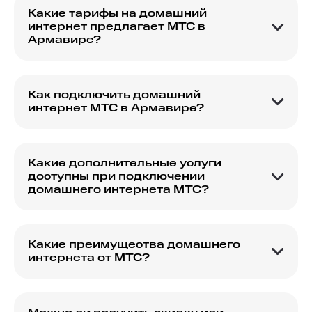
Какие тарифы на домашний
интернет предлагает МТС в
Армавире?
МТС предлагает разнообразные тарифы на
домашний интернет, подходящие для разных
нужд пользователей в Армавире.
Как подключить домашний
интернет МТС в Армавире?
Чтобы подключить домашний интернет МТС в
Армавире, необходимо оставить заявку на
сайте или обратиться в ближайший офис
Какие дополнительные услуги
продаж.
доступны при подключении
домашнего интернета МТС?
При подключении домашнего интернета МТС в
Армавире можно воспользоваться
дополнительными услугами, такими как МТС ТВ
Какие преимущества домашнего
или увеличение скорости.
интернета от МТС?
Домашний интернет от МТС в Армавире
отличается высокой скоростью, стабильным
соединением и выгодными тарифами.