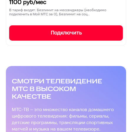
1100
руб/мес
В тариф входят: Безлимит на мессенджеры (необходимо
подключить в Мой МТС за 0), Безлимит на соц…
Подключить
СМОТРИ ТЕЛЕВИДЕНИЕ
МТС В ВЫСОКОМ
КАЧЕСТВЕ
МТС-ТВ – это множество каналов домашнего
цифрового телевидения: фильмы, сериалы,
детские программы, трансляции спортивных
матчей и музыка на вашем телевизоре.