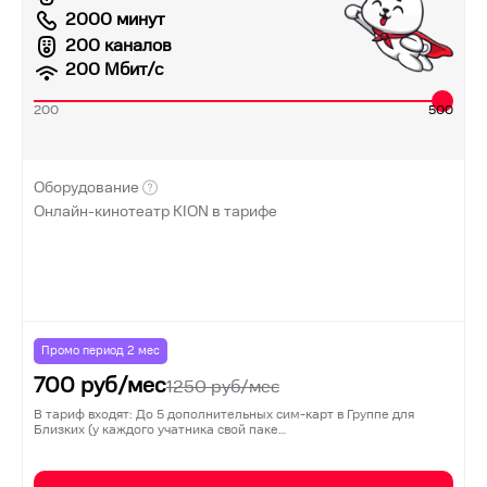
2000 минут
200 каналов
200
Мбит/с
200
500
Оборудование
Онлайн-кинотеатр KION в тарифе
Промо период
2
мес
700
руб/мес
1250
руб/мес
В тариф входят: До 5 дополнительных сим-карт в Группе для
Близких (у каждого учатника свой паке…