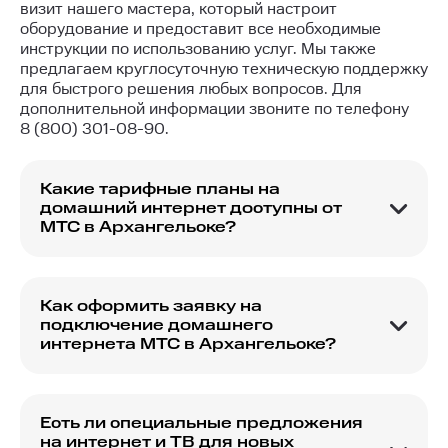
визит нашего мастера, который настроит
оборудование и предоставит все необходимые
инструкции по использованию услуг. Мы также
предлагаем круглосуточную техническую поддержку
для быстрого решения любых вопросов. Для
дополнительной информации звоните по телефону
8 (800) 301-08-90
.
Какие тарифные планы на
домашний интернет доступны от
МТС в Архангельске?
МТС предлагает разнообразные тарифные
планы на домашний интернет в Архангельске,
которые можно выбрать в зависимости от
Как оформить заявку на
ваших потребностей и бюджета.
подключение домашнего
интернета МТС в Архангельске?
Заявку на подключение можно оформить через
официальный сайт, заполнив онлайн-форму или
связавшись с оператором службы поддержки.
Есть ли специальные предложения
на интернет и ТВ для новых