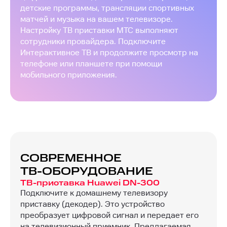
детские программы, трансляции спортивных
матчей и музыка на вашем телевизоре.
Настройку ТВ приставки МТС выполняют
сотрудники провайдера. Подключите
Интерактивное ТВ и продолжите просмотр на
телефоне или планшете при помощи
мобильного приложения.
СОВРЕМЕННОЕ
ТВ-ОБОРУДОВАНИЕ
ТВ-приставка Huawei DN-300
Подключите к домашнему телевизору
приставку (декодер). Это устройство
преобразует цифровой сигнал и передает его
на телевизионный приемник. Предлагаемая