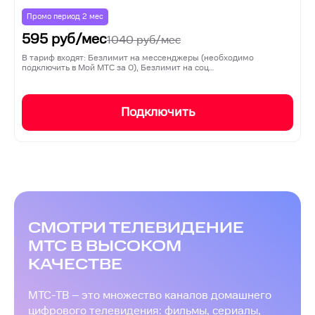
Промо период
2
мес
595
руб/мес
1040
руб/мес
В тариф входят: Безлимит на мессенджеры (необходимо
подключить в Мой МТС за 0), Безлимит на соц…
Подключить
СМОТРИ ТЕЛЕВИДЕНИЕ
МТС В ВЫСОКОМ
КАЧЕСТВЕ
МТС-ТВ – это множество каналов домашнего
цифрового телевидения: фильмы, сериалы,