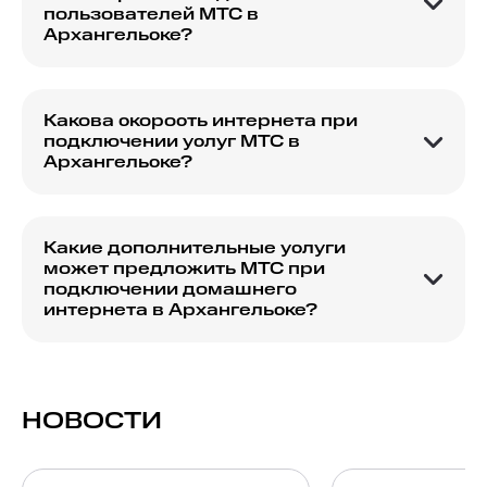
пользователей МТС в
Архангельске?
МТС часто предлагает специальные условия и
скидки для новых пользователей, которые
подключаются к домашнему интернету и ТВ.
Какова скорость интернета при
подключении услуг МТС в
Архангельске?
Скорость интернета зависит от выбранного
тарифного плана. Вы можете ознакомиться с
подробными характеристиками каждого
Какие дополнительные услуги
тарифа на сайте.
может предложить МТС при
подключении домашнего
интернета в Архангельске?
МТС предлагает дополнительные услуги, такие
как МТС ТВ и пакет безопасности для защиты
ваших устройств.
НОВОСТИ