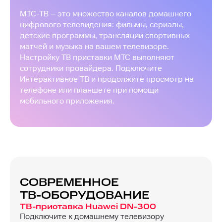
МТС-ТВ – это множество каналов домашнего
цифрового телевидения: фильмы, сериалы,
детские программы, трансляции спортивных
матчей и музыка на вашем телевизоре.
Настройку ТВ приставки МТС выполняют
сотрудники провайдера. Подключите
Интерактивное ТВ и продолжите просмотр на
телефоне или планшете при помощи
мобильного приложения.
СОВРЕМЕННОЕ
ТВ-ОБОРУДОВАНИЕ
ТВ-приставка Huawei DN-300
Подключите к домашнему телевизору