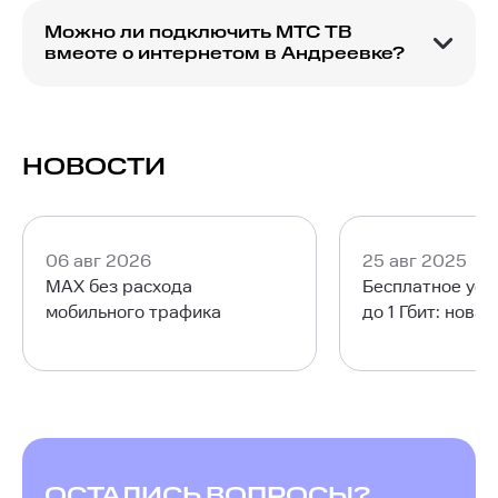
модема, совместимого с услугами МТС.
Можно ли подключить МТС ТВ
вместе с интернетом в Андреевке?
Да, МТС предлагает пакеты, включающие как
домашний интернет, так и МТС ТВ для удобства
пользователей.
НОВОСТИ
06 авг 2026
25 авг 2025
MAX без расхода
Бесплатное уск
мобильного трафика
до 1 Гбит: нова
ОСТАЛИСЬ ВОПРОСЫ?