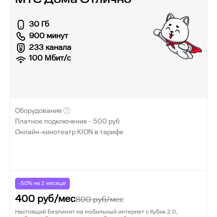
30 Гб
900 минут
233 канала
100
Мбит/с
Оборудование
Платное подключение -
500
руб
Онлайн-кинотеатр KION в тарифе
-50% на
2
месяца!
400
руб/мес
800
руб/мес
Настоящий Безлимит на мобильный интернет с Кубик 2.0,