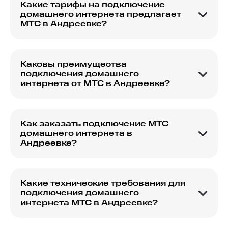
Какие тарифы на подключение
домашнего интернета предлагает
МТС в Андреевке?
МТС предлагает разнообразные тарифные
планы на подключение домашнего интернета,
соответствующие различным потребностям
Каковы преимущества
пользователей.
подключения домашнего
интернета от МТС в Андреевке?
Преимущества включают высокоскоростное
подключение, стабильное соединение и
возможность выбора пакетов с
Как заказать подключение МТС
дополнительными услугами, такими как МТС ТВ.
домашнего интернета в
Андреевке?
Вы можете заказать подключение через
официальный сайт МТС или связавшись с их
службой поддержки.
Какие технические требования для
подключения домашнего
интернета МТС в Андреевке?
Для подключения необходимы стандартные
требования, включающие наличие кабеля и