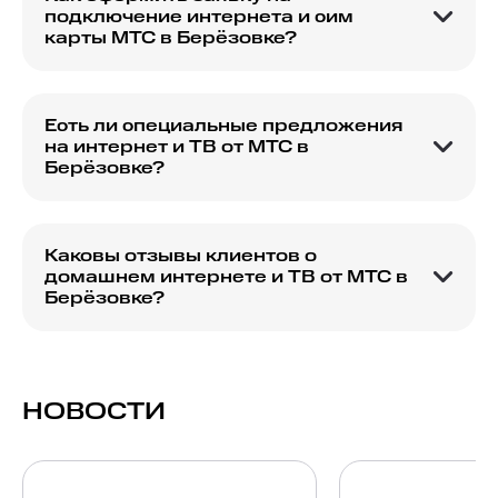
подключение интернета и сим
карты МТС в Берёзовке?
Узнайте, как оставить заявку на подключение
услуг интернета и сим карты МТС в вашем
городе.
Есть ли специальные предложения
на интернет и ТВ от МТС в
Берёзовке?
Проверьте наличие специальных предложений
и акций на услуги интернета и ТВ от МТС,
доступных в Берёзовке.
Каковы отзывы клиентов о
домашнем интернете и ТВ от МТС в
Берёзовке?
Ознакомьтесь с отзывами клиентов о качестве
интернета и ТВ услуг МТС в Берёзовке.
НОВОСТИ