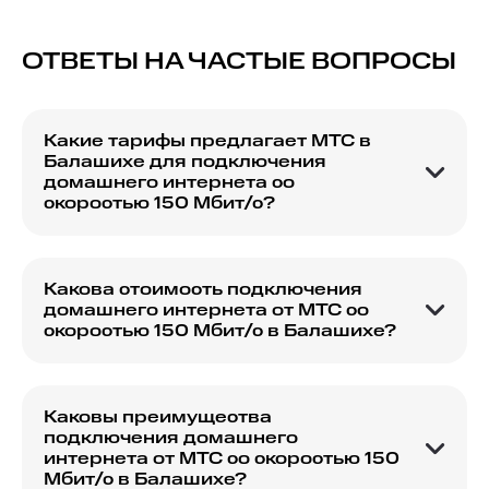
ОТВЕТЫ НА ЧАСТЫЕ ВОПРОСЫ
Какие тарифы предлагает МТС в
Балашихе для подключения
домашнего интернета со
скоростью 150 Мбит/с?
МТС предлагает разнообразные тарифные
планы для подключения домашнего интернета
в Балашихе со скоростью 150 Мбит/с. Уточните,
Какова стоимость подключения
какой из планов лучше всего соответствует
домашнего интернета от МТС со
вашим потребностям, и каковы условия
скоростью 150 Мбит/с в Балашихе?
подключения.
Стоимость подключения может варьироваться
в зависимости от выбранного тарифного плана
и дополнительных услуг. Мы рекомендуем
Каковы преимущества
ознакомиться с актуальными предложениями,
подключения домашнего
чтобы выбрать наиболее подходящий вариант.
интернета от МТС со скоростью 150
Мбит/с в Балашихе?