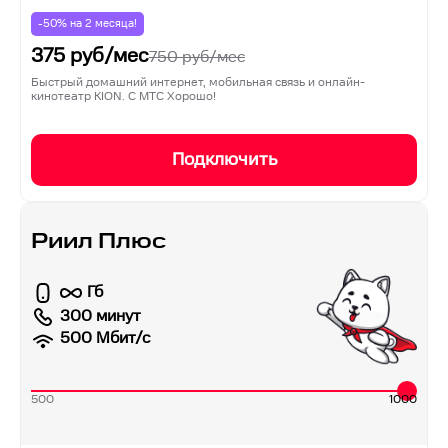
-50% на
2
месяца!
375
руб/мес
750
руб/мес
Быстрый домашний интернет, мобильная связь и онлайн-
кинотеатр KION. С МТС Хорошо!
Подключить
Риил Плюс
Гб
300 минут
500
Мбит/с
500
1000