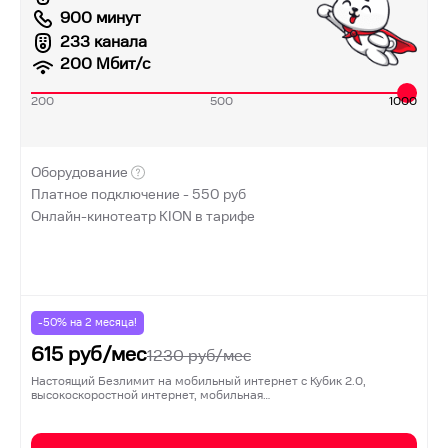
900 минут
233 канала
200
Мбит/с
200
500
1000
Оборудование
Платное подключение -
550
руб
Онлайн-кинотеатр KION в тарифе
-50% на
2
месяца!
615
руб/мес
1230
руб/мес
Настоящий Безлимит на мобильный интернет с Кубик 2.0,
высокоскоростной интернет, мобильная…